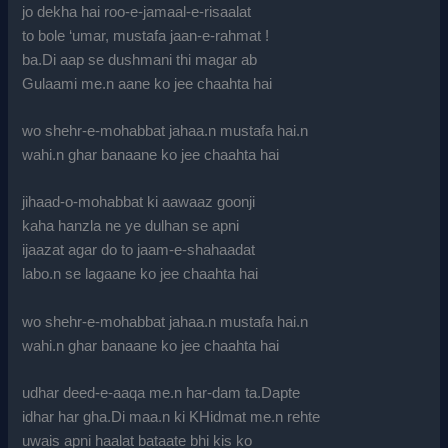
jo dekha hai roo-e-jamaal-e-risaalat
to bole ‘umar, mustafa jaan-e-rahmat !
ba.Di aap se dushmani thi magar ab
Gulaami me.n aane ko jee chaahta hai
wo shehr-e-mohabbat jahaa.n mustafa hai.n
wahi.n ghar banaane ko jee chaahta hai
jihaad-o-mohabbat ki aawaaz goonji
kaha hanzla ne ye dulhan se apni
ijaazat agar do to jaam-e-shahaadat
labo.n se lagaane ko jee chaahta hai
wo shehr-e-mohabbat jahaa.n mustafa hai.n
wahi.n ghar banaane ko jee chaahta hai
udhar deed-e-aaqa me.n har-dam ta.Dapte
idhar har gha.Di maa.n ki KHidmat me.n rehte
uwais apni haalat bataate bhi kis ko