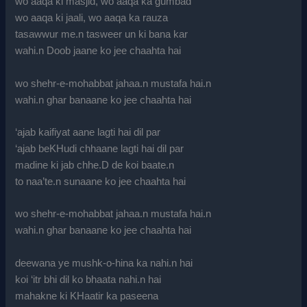
wo aaqa ki masjid, wo aaqa ka gumbad
wo aaqa ki jaali, wo aaqa ka rauza
tasawwur me.n tasweer un ki bana kar
wahi.n Doob jaane ko jee chaahta hai
wo shehr-e-mohabbat jahaa.n mustafa hai.n
wahi.n ghar banaane ko jee chaahta hai
‘ajab kaifiyat aane lagti hai dil par
‘ajab beKHudi chhaane lagti hai dil par
madine ki jab chhe.D de koi baate.n
to naa’te.n sunaane ko jee chaahta hai
wo shehr-e-mohabbat jahaa.n mustafa hai.n
wahi.n ghar banaane ko jee chaahta hai
deewana ye mushk-o-hina ka nahi.n hai
koi ‘itr bhi dil ko bhaata nahi.n hai
mahakne ki KHaatir ka paseena