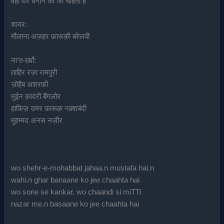
वहीं घर बनाने को जी चाहता है
शायर:
मौलाना अज़हर फ़ारूक़ी बरेलवी
ना’त-ख़्वाँ:
ताहिर रज़ा रामपुरी
ज़ोहैब अशरफ़ी
मुईन क़ादरी बैंगलोर
हाफ़िज़ उमर फ़ारूक़ नक़्शबंदी
मुहम्मद अनस नज़ीर
wo shehr-e-mohabbat jahaa.n mustafa hai.n
wahi.n ghar banaane ko jee chaahta hai
wo sone se kankar, wo chaandi si miTTi
nazar me.n basaane ko jee chaahta hai