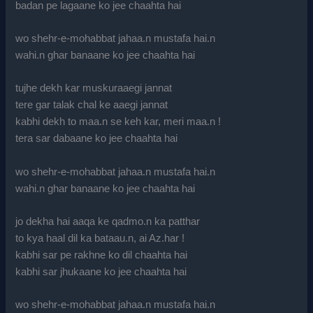
badan pe lagaane ko jee chaahta hai
wo shehr-e-mohabbat jahaa.n mustafa hai.n
wahi.n ghar banaane ko jee chaahta hai
tujhe dekh kar muskuraaegi jannat
tere gar talak chal ke aaegi jannat
kabhi dekh to maa.n se keh kar, meri maa.n !
tera sar dabaane ko jee chaahta hai
wo shehr-e-mohabbat jahaa.n mustafa hai.n
wahi.n ghar banaane ko jee chaahta hai
jo dekha hai aaqa ke qadmo.n ka patthar
to kya haal dil ka bataau.n, ai Az.har !
kabhi sar pe rakhne ko dil chaahta hai
kabhi sar jhukaane ko jee chaahta hai
wo shehr-e-mohabbat jahaa.n mustafa hai.n