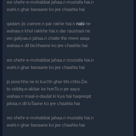
wo shehr-e-mohabbat jahaa.n mustafa hai.n
wahi.n ghar banaane ko jee chaahta hai
qadam jis zamee.n par rakhe hai.n
nabi
ne
wahaa.n khol rakkhe hai.n dar raushani ne
wo galiyaa.n jahaa.n chalte the mere aaqa
wahaa.n dil bichhaane ko jee chaahta hai
wo shehr-e-mohabbat jahaa.n mustafa hai.n
wahi.n ghar banaane ko jee chaahta hai
jo poochha ne ki kuchh ghar bhi chho.Da
to siddiq-e-akbar ke honTo.n pe aaya
wahaa.n maal-o-daulat ki kya hai haqeeqat
jahaa.n dil luTaane ko jee chaahta hai
wo shehr-e-mohabbat jahaa.n mustafa hai.n
wahi.n ghar banaane ko jee chaahta hai