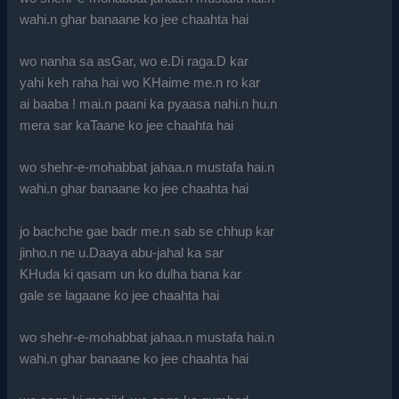
wahi.n ghar banaane ko jee chaahta hai
wo nanha sa asGar, wo e.Di raga.D kar
yahi keh raha hai wo KHaime me.n ro kar
ai baaba ! mai.n paani ka pyaasa nahi.n hu.n
mera sar kaTaane ko jee chaahta hai
wo shehr-e-mohabbat jahaa.n mustafa hai.n
wahi.n ghar banaane ko jee chaahta hai
jo bachche gae badr me.n sab se chhup kar
jinho.n ne u.Daaya abu-jahal ka sar
KHuda ki qasam un ko dulha bana kar
gale se lagaane ko jee chaahta hai
wo shehr-e-mohabbat jahaa.n mustafa hai.n
wahi.n ghar banaane ko jee chaahta hai