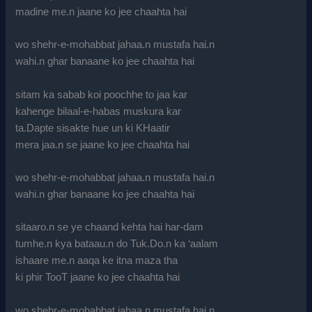
madine me.n jaane ko jee chaahta hai
wo shehr-e-mohabbat jahaa.n mustafa hai.n
wahi.n ghar banaane ko jee chaahta hai
sitam ka sabab koi poochhe to jaa kar
kahenge bilaal-e-habas muskura kar
ta.Dapte sisakte hue un ki KHaatir
mera jaa.n se jaane ko jee chaahta hai
wo shehr-e-mohabbat jahaa.n mustafa hai.n
wahi.n ghar banaane ko jee chaahta hai
sitaaro.n se ye chaand kehta hai har-dam
tumhe.n kya bataau.n do Tuk.Do.n ka ‘aalam
ishaare me.n aaqa ke itna maza tha
ki phir TooT jaane ko jee chaahta hai
wo shehr-e-mohabbat jahaa.n mustafa hai.n