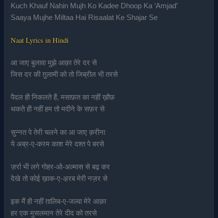
Kuch Khauf Nahin Mujh Ko Kadee Dhoop Ka ‘Amjad’
Saaya Mujhe Miltaa Hai Risaalat Ke Shajar Se
Naat Lyrics in Hindi
आ जाए बुलावा मुझे आक़ा तेरे दर से
जिस दर की ग़ुलामी को तो जिब्रील भी तरसे
पैदल ही निकलते हैं, मसाफ़त का नहीं ख़ौफ़
थकते ही नहीं हम तो मदीने के सफ़र से
सुन्नत पे तेरी चलने का आ जाए क़रीना
ये अब्र-ए-करम काश मेरे दश्त पे बरसे
ज़र्रा भी लगे गोहर-ओ-अल्मास से बढ़ कर
देखे तो कोई ख़ाक-ए-अ़रब मेरी नज़र से
इक मैं ही नहीं तालिब-ए-जल्वा मेरे आक़ा
हर एक मुसलमान तेरे दीद को तरसे