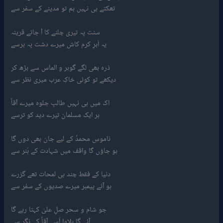
تھکتے ہی نہیں ہم تو مدینے کے سفر سے
سنت پہ تیری چلنے کا آ جائے قرینہ
یہ اَبرِ کرم کاش میرے دشت پہ برسے
ذرہ بھی لگے گوہر و الماس سے بڑھ کر
دیکھے تو کوئی خاکِ عرب میری نظر سے
اک میں ہی نہیں طالبِ جلوہ میرے آقاؐ
ہر ایک مسلمان تیرے دید کو ترسے
ناموسِ محمدؐ کے لیے جان بھی دوں گا
ہو جاؤں گا واقف میں شہادت کے ہُنر سے
دنیا کے فقط چند ہی لمحات تھے گزرے
ہو آئے پیمبر میرے صدیوں کے سفر سے
جو شام و سحر صلِ علیٰ کہتا رہے گا
آئے گا بلاوا اُسے آقاؐ کے نگر سے