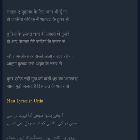
नामूस-ए-मुहम्मद के लिए जान भी दूँ गा
हो जाऊँगा वाक़िफ़ मैं शहादत के हुनर से
दुनिया के फ़क़त चन्द ही लम्हात थे गुज़रे
हो आए पैग़म्बर मेरे सदियों के सफ़र से
जो शाम-ओ-सहर सल्ले अ़ला कहता रहे गा
आएगा बुलावा उसे आक़ा के नगर से
कुछ ख़ौफ़ नहीं मुझ को कड़ी धूप का ‘अमजद’
साया मुझे मिलता है रिसालत के शजर से
Naat Lyrics in Urdu
آ جائے بلاوا مجھے آقاؐ تیرے در سے
جس در کی غلامی کو تو جبریل بھی ترسے
پیدل ہی نکلتے ہیں، مَصافَت کا نہیں خوف