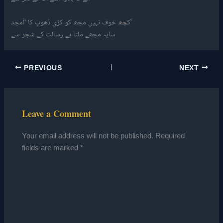
کچھ خوف نہیں مجھ کو کڑی دُھوپ کا ‘اَمجد’ؔ
سایہ مجھے ملتا ہے رسالت کے شجر سے
PREVIOUS
NEXT
Leave a Comment
Your email address will not be published.
Required
fields are marked
*