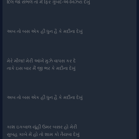
દિલ જો સંભલે તો મૈં ફિર ગુંબદ-એ-ખિઝરા દેખું
અબ તો બસ એક હી ધુન હૈ કે મદીના દેખું
મેરે મૌલા! મેરી આંખેં મુઝે વાપસ કર દે
તાકે ઇસ બાર મૈં જી ભર કે મદીના દેખું
અબ તો બસ એક હી ધુન હૈ કે મદીના દેખું
કાશ ઇકબાલ યૂંહી ઉમર બસર હો મેરી
સુબહ કાબે મેં હો તો શામ કો તૈયબા દેખું