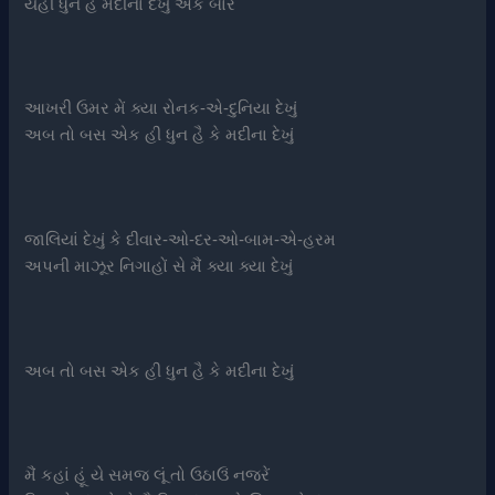
યહી ધુન હૈ મદીના દેખું એક બાર
આખરી ઉમર મેં ક્યા રોનક-એ-દુનિયા દેખું
અબ તો બસ એક હી ધુન હૈ કે મદીના દેખું
જાલિયાં દેખું કે દીવાર-ઓ-દર-ઓ-બામ-એ-હરમ
અપની માઝૂર નિગાહોં સે મૈં ક્યા ક્યા દેખું
અબ તો બસ એક હી ધુન હૈ કે મદીના દેખું
મૈં કહાં હૂં યે સમજ લૂં તો ઉઠાઉં નજરેં