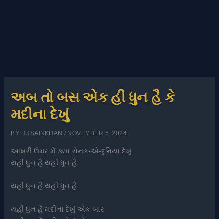
અબ તો બસ એક હી ધુન હૈ કે
મદીના દેખું
BY
HUSAINKHAN
/
NOVEMBER 5, 2024
આખરી ઉમર મેં ક્યા રોનક-એ-દુનિયા દેખું
યહી ધુન હૈ યહી ધુન હૈ
યહી ધુન હૈ યહી ધુન હૈ
યહી ધુન હૈ મદીના દેખું એક બાર