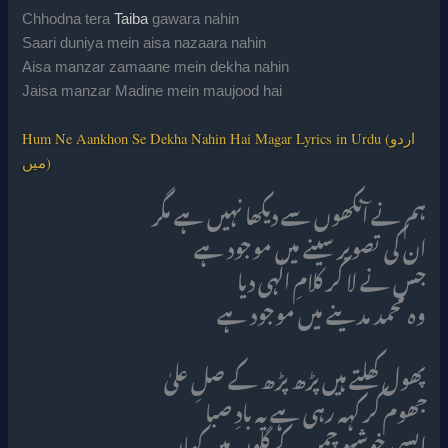
Chhodna tera
Taiba
gawara nahin
Saari duniya mein aisa nazaara nahin
Aisa manzar zamaane mein dekha nahin
Jaisa manzar Madine mein maujood hai
Hum Ne Aankhon Se Dekha Nahin Hai Magar Lyrics in Urdu (اردو
میں)
ہم نے آنکھوں سے دیکھا نہیں ہے مگر
ان کی تصویر سینے میں موجود ہے
جس نے لا کر کلامِ الٰہی دیا
وہ محمد مدینے میں موجود ہے
پھول کھلتے ہیں پڑھ پڑھ کے صلِ علیٰ
جھوم کر کہہ رہی ہے یہ بادِ صبا
ایسی خوشبو چمن کے گلوں میں کہاں