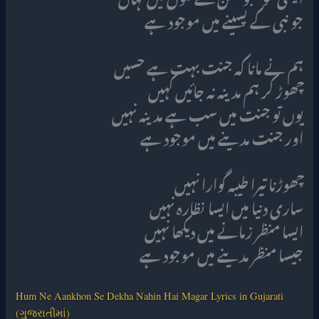
جو نبی کے پسینے میں موجود ہے
ہم نے مانا کہ جنت بہت ہے حسیں
چھوڑ کر ہم مدینہ نہ جائیں کہیں
یوں تو جنت میں سب ہے مدینہ نہیں
اور جنت مدینے میں موجود ہے
چھوڑنا تیرا طیبہ گوارا نہیں
ساری دنیا میں ایسا نظارہ نہیں
ایسا منظر زمانے میں دیکھا نہیں
جیسا منظر مدینے میں موجود ہے
Hum Ne Aankhon Se Dekha Nahin Hai Magar Lyrics in Gujarati
(ગુજરાતીમાં)