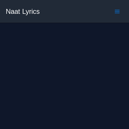
Skip
Naat Lyrics
to
content