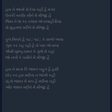
હમ ને આંખોં સે દેખા નહીં હૈ મગર
ઉનકી તસ્વીર સીને મેં મૌજૂદ હૈ
જિસ ને લા કર કલામ-એ-ઇલાહી દિયા
વો મુહમ્મદ મદીને મેં મૌજૂદ હૈ
ફૂલ ખિલતે હૈં પઢ़ પઢ़ કે સલ્લે-‘અલા
ઝૂમ કર કહ રહી હૈ યે બાદ-એ-સબા
ઐસી ખુશ્બૂ ચમન કે ગુલોં મેં કહાં
જો નબી કે પસીને મેં મૌજૂદ હૈ
હમ ને માના કિ જન્નત બહુત હૈ હસીં
છોડ કર હમ મદીના ન જાએં કહીં
યૂં તો જન્નત મેં સબ હૈ મદીના નહીં
ઔર જન્નત મદીને મેં મૌજૂદ હૈ