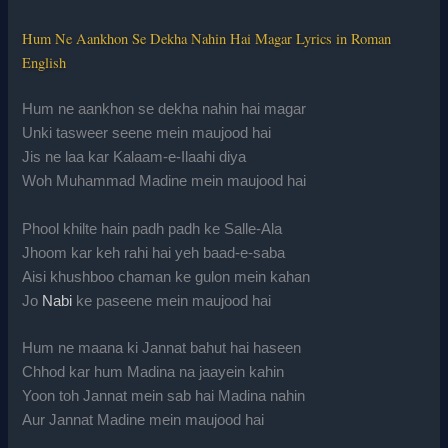
Hum Ne Aankhon Se Dekha Nahin Hai Magar Lyrics in Roman
English
Hum ne aankhon se dekha nahin hai magar
Unki tasweer seene mein maujood hai
Jis ne laa kar Kalaam-e-Ilaahi diya
Woh Muhammad Madine mein maujood hai
Phool khilte hain padh padh ke Salle-Ala
Jhoom kar keh rahi hai yeh baad-e-saba
Aisi khushboo chaman ke gulon mein kahan
Jo
Nabi
ke paseene mein maujood hai
Hum ne maana ki Jannat bahut hai haseen
Chhod kar hum Madina na jaayein kahin
Yoon toh Jannat mein sab hai Madina nahin
Aur Jannat Madine mein maujood hai