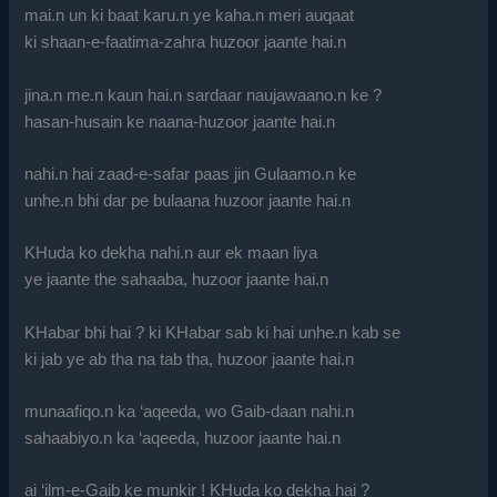
mai.n un ki baat karu.n ye kaha.n meri auqaat
ki shaan-e-faatima-zahra huzoor jaante hai.n
jina.n me.n kaun hai.n sardaar naujawaano.n ke ?
hasan-husain ke naana-huzoor jaante hai.n
nahi.n hai zaad-e-safar paas jin Gulaamo.n ke
unhe.n bhi dar pe bulaana huzoor jaante hai.n
KHuda ko dekha nahi.n aur ek maan liya
ye jaante the sahaaba, huzoor jaante hai.n
KHabar bhi hai ? ki KHabar sab ki hai unhe.n kab se
ki jab ye ab tha na tab tha, huzoor jaante hai.n
munaafiqo.n ka ‘aqeeda, wo Gaib-daan nahi.n
sahaabiyo.n ka ‘aqeeda, huzoor jaante hai.n
ai ‘ilm-e-Gaib ke munkir ! KHuda ko dekha hai ?