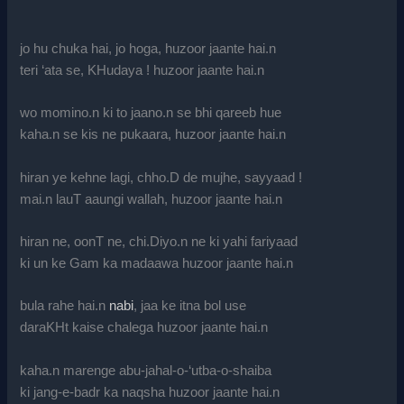
jo hu chuka hai, jo hoga, huzoor jaante hai.n
teri ‘ata se, KHudaya ! huzoor jaante hai.n
wo momino.n ki to jaano.n se bhi qareeb hue
kaha.n se kis ne pukaara, huzoor jaante hai.n
hiran ye kehne lagi, chho.D de mujhe, sayyaad !
mai.n lauT aaungi wallah, huzoor jaante hai.n
hiran ne, oonT ne, chi.Diyo.n ne ki yahi fariyaad
ki un ke Gam ka madaawa huzoor jaante hai.n
bula rahe hai.n
nabi
, jaa ke itna bol use
daraKHt kaise chalega huzoor jaante hai.n
kaha.n marenge abu-jahal-o-‘utba-o-shaiba
ki jang-e-badr ka naqsha huzoor jaante hai.n