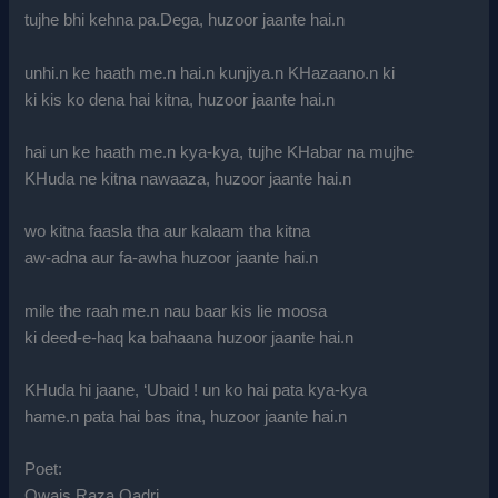
tujhe bhi kehna pa.Dega, huzoor jaante hai.n
unhi.n ke haath me.n hai.n kunjiya.n KHazaano.n ki
ki kis ko dena hai kitna, huzoor jaante hai.n
hai un ke haath me.n kya-kya, tujhe KHabar na mujhe
KHuda ne kitna nawaaza, huzoor jaante hai.n
wo kitna faasla tha aur kalaam tha kitna
aw-adna aur fa-awha huzoor jaante hai.n
mile the raah me.n nau baar kis lie moosa
ki deed-e-haq ka bahaana huzoor jaante hai.n
KHuda hi jaane, ‘Ubaid ! un ko hai pata kya-kya
hame.n pata hai bas itna, huzoor jaante hai.n
Poet:
Owais Raza Qadri