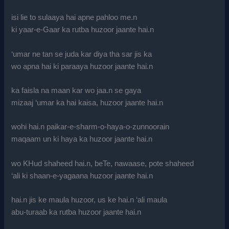
isi lie to sulaaya hai apne pahloo me.n
ki yaar-e-Gaar ka rutba huzoor jaante hai.n
‘umar ne tan se juda kar diya tha sar jis ka
wo apna hai ki paraaya huzoor jaante hai.n
ka faisla na maan kar wo jaa.n se gaya
mizaaj ‘umar ka hai kaisa, huzoor jaante hai.n
wohi hai.n paikar-e-sharm-o-haya-o-zunnoorain
maqaam un ki haya ka huzoor jaante hai.n
wo KHud shaheed hai.n, beTe, nawaase, pote shaheed
‘ali ki shaan-e-yagaana huzoor jaante hai.n
hai.n jis ke maula huzoor, us ke hai.n ‘ali maula
abu-turaab ka rutba huzoor jaante hai.n