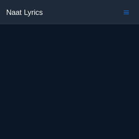
Skip
Naat Lyrics
to
content