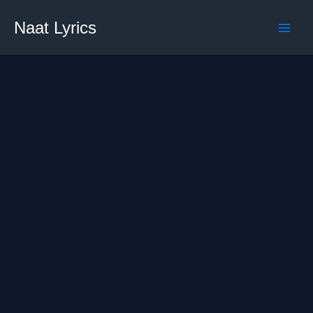
Skip
Naat Lyrics
to
content