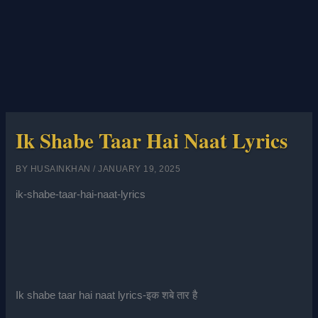
Ik Shabe Taar Hai Naat Lyrics
BY
HUSAINKHAN
/
JANUARY 19, 2025
ik-shabe-taar-hai-naat-lyrics
Ik shabe taar hai naat lyrics-इक शबे तार है