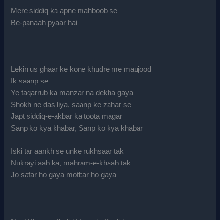
Mere siddiq ka apne mahboob se
Be-panaah pyaar hai
Lekin us ghaar ke kone khudre me maujood
Ik saanp se
Ye taqarrub ka manzar na dekha gaya
Shokh ne das liya, saanp ke zahar se
Japt siddiq-e-akbar ka toota magar
Sanp ko kya khabar, Sanp ko kya khabar
Iski tar aankh se unke rukhsaar tak
Nukrayi aab ka, mahram-e-khaab tak
Jo safar ho gaya motbar ho gaya