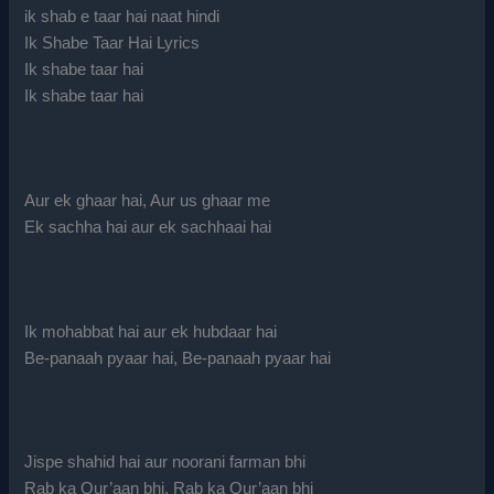
ik shab e taar hai naat hindi
Ik Shabe Taar Hai Lyrics
Ik shabe taar hai
Ik shabe taar hai
Aur ek ghaar hai, Aur us ghaar me
Ek sachha hai aur ek sachhaai hai
Ik mohabbat hai aur ek hubdaar hai
Be-panaah pyaar hai, Be-panaah pyaar hai
Jispe shahid hai aur noorani farman bhi
Rab ka Qur’aan bhi, Rab ka Qur’aan bhi