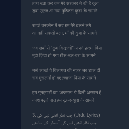
हाथ उठा कर जब मेरे सरकार ने की है दुआ
डूबा सूरज आ गया मुश्किल कुशा के सामने
राहतें तस्कीन में सब ग़म मेरे ढलने लगे
आ नहीं सकती बला, माँ की दुआ के सामने
जब ज़बाँ से “क़ुम बि-इज़्नी” आपने फ़रमा दिया
मुर्दा ज़िंदा हो गया ग़ौस-उल-वरा के सामने
नब्बे लाखों पे विलायत की नज़र जब डाल दी
सब मुसलमाँ हो गए ख़्वाजा पिया के सामने
हम गुनहगारों का ‘अजमल’ ये दिली अरमान है
काश पढ़ते नात हम नूर-ए-ख़ुदा के सामने
3. جب نظر اٹھی نبی کی (Urdu Lyrics)
جب نظر اٹھی نبی کی آسماں کے سامنے