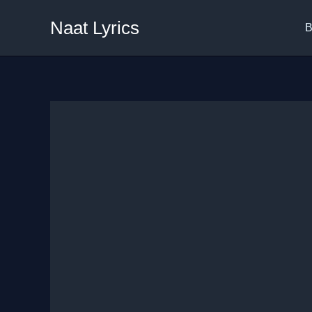
Skip
Naat Lyrics
to
B
content