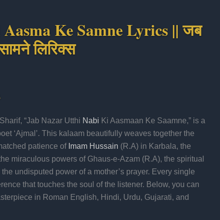
i Aasma Ke Samne Lyrics || जब
सामने लिरिक्स
s
Sharif, “Jab Nazar Utthi
Nabi
Ki Aasmaan Ke Saamne,” is a
poet ‘Ajmal’. This kalaam beautifully weaves together the
matched patience of
Imam Hussain
(R.A) in Karbala, the
, the miraculous powers of Ghaus-e-Azam (R.A), the spiritual
he undisputed power of a mother’s prayer. Every single
erence that touches the soul of the listener. Below, you can
asterpiece in Roman English, Hindi, Urdu, Gujarati, and