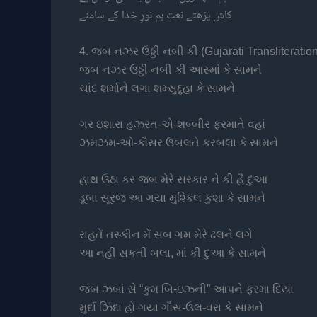
کاش پڑھتے نعت ہم نورِ خدا کے سامنے
4. જબ નઝર ઉઠ્ઠી નબી કી (Gujarati Transliteration
જબ નઝર ઉઠ્ઠી નબી કી આસ્માં કે સામને
ચાંદ શર્માને લગા શમ્સુદ્દુહા કે સામને
ગર ઇશારા હઝરત-એ-શબ્બીર ફરમાતે વહાં
ઝમઝમ-ઓ-કૌસર ઉબલતે કરબલા કે સામને
હાથ ઉઠા કર જબ મેરે સરકાર ને કી હૈ દુઆ
ડૂબા સૂરજ આ ગયા મુશ્કિલ કુશા કે સામને
રાહતેં તસ્કીન મેં સબ ગમ મેરે ઢલને લગે
આ નહીં સકતી બલા, માં કી દુઆ કે સામને
જબ ઝબાં સે “કુમ બિ-ઇઝ્ની” આપને ફરમા દિયા
મુર્દા ઝિંદા હો ગયા ગૌસ-ઉલ-વરા કે સામને