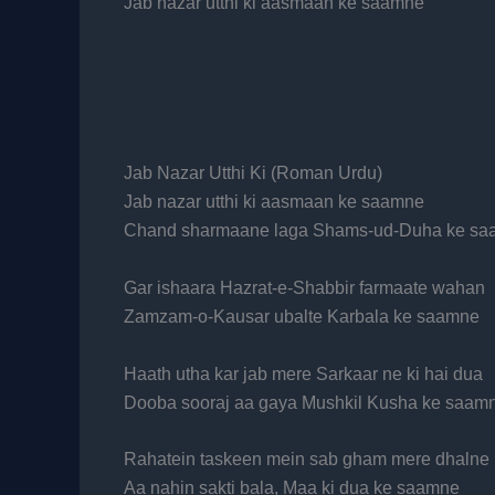
Jab nazar utthi ki aasmaan ke saamne
Jab Nazar Utthi Ki (Roman Urdu)
Jab nazar utthi ki aasmaan ke saamne
Chand sharmaane laga Shams-ud-Duha ke s
Gar ishaara Hazrat-e-Shabbir farmaate wahan
Zamzam-o-Kausar ubalte Karbala ke saamne
Haath utha kar jab mere Sarkaar ne ki hai dua
Dooba sooraj aa gaya Mushkil Kusha ke saam
Rahatein taskeen mein sab gham mere dhalne 
Aa nahin sakti bala, Maa ki dua ke saamne