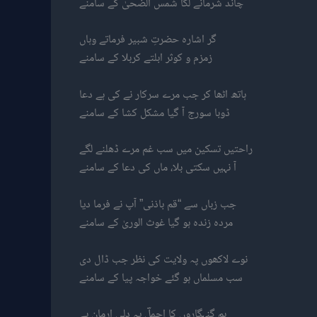
چاند شرمانے لگا شمس الضحیٰ کے سامنے
گر اشارہ حضرتِ شبیر فرماتے وہاں
زمزم و کوثر ابلتے کربلا کے سامنے
ہاتھ اٹھا کر جب مرے سرکار نے کی ہے دعا
ڈوبا سورج آ گیا مشکل کشا کے سامنے
راحتیں تسکین میں سب غم مرے ڈھلنے لگے
آ نہیں سکتی بلا، ماں کی دعا کے سامنے
جب زباں سے “قم باذنی” آپ نے فرما دیا
مردہ زندہ ہو گیا غوث الوریٰ کے سامنے
نوے لاکھوں پہ ولایت کی نظر جب ڈال دی
سب مسلماں ہو گئے خواجہ پیا کے سامنے
ہم گنہگاروں کا اجملؔ یہ دلی ارمان ہے