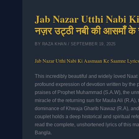
Jab Nazar Utthi Nabi K
नज़र उट्ठी नबी की आसमाँ के 
BY
RAZA KHAN
/
SEPTEMBER 19, 2025
Jab Nazar Utthi Nabi Ki Aasmaan Ke Saamne Lyric
This incredibly beautiful and widely loved Naat 
profound expression of devotion written by the 
praises of Prophet Muhammad (S.A.W), the un
miracle of the returning sun for Maula Ali (R.A)
dominance of Khwaja Gharib Nawaz (R.A), and t
couplet holds a deep historical and spiritual ref
read the complete, unshortened lyrics of this m
Bangla.