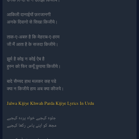
उनके रिन्दों से न उलझा किजीये।
आकिली दानाईयों फ़रजानगी
अनके दिवानो से सिखा किजीये।
ताक-ए-अबरु है कि मेहराब-ए-हरम
जी मैं आता है के सजदा किजीये।
झुर्म है कोइ न कोई ऐब है
हुस्न को फिर कयूँ छुपाया किजीये।
बादे सैय्यद हाथ मलकर कह पडे
क्या न किजीये हाय अब क्या कीजये।
Jalwa Kijiye Khwah Parda Kijiye Lyrics In Urdu
جلوہ کیجیے خواہ پردہ کیجیے
مجھ کو اپنے پاس رکھا کیجیے