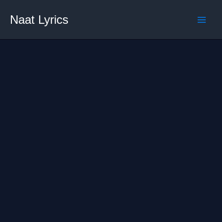
Skip
Naat Lyrics
to
content