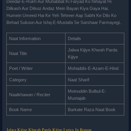
Deedar-E-Rukh Aur Muhabbat Ki Faryad Ko Nihayat Hi
Dilkash Aur Dilsoz Andaz Mein Bayan Kiya Gaya Hai.
Humein Umeed Hai Ke Yeh Tehreer Aap Sabhi Ke Dilo Ko
Behad Sukoon Aur Ishq-E-Mustafa Se Sarshaar Farmayegi.
Naat Information
Details
Jalwa Kijiye Khwah Parda
Naat Title
Kijiye
Poet / Writer
Mohaddis-E-Azam-E-Hind
Category
Naat Sharif
Moinuddin Bulbul-E-
Naatkhawan / Reciter
Mustajab
Book Name
Barkate Raza Naat Book
Jalwa Kijiye Khwah Parda Kijiye Lyrics In Roman