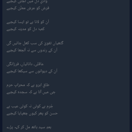
وادیِ دل میں تجلّی کیجیے
فرش کو عرشِ معلّیٰ کیجیے
اُن کو لانا ہے تو ایسا کیجیے
کعبۂ دل کو مدینہ کیجیے
گتھیاں تقویٰ کی سب کھل جائیں گی
اُن کے رندوں سے نہ اُلجھا کیجیے
عاقلی، دانائیاں، فرزانگی
اُن کے دیوانوں سے سیکھا کیجیے
طاقِ ابرو ہے کہ محرابِ حرم
جی میں آتا ہے کہ سجدہ کیجیے
جُرم ہے کوئی نہ کوئی عیب ہے
حسن کو پھر کیوں چھپایا کیجیے
بعدِ سید ہاتھ مل کر کہہ پڑے