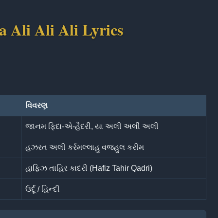
 Ali Ali Ali Lyrics
વિવરણ
જાનમ ફિદા-એ-હૈદરી, યા અલી અલી અલી
હઝરત અલી કર્રમલ્લાહુ વજ્હુલ કરીમ
હાફિઝ તાહિર કાદરી (Hafiz Tahir Qadri)
ઉર્દૂ / હિન્દી