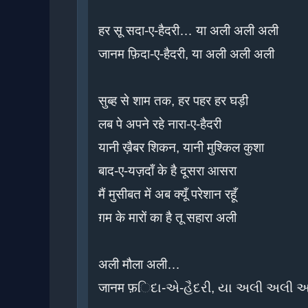
हर सू सदा-ए-हैदरी… या अली अली अली

जानम फ़िदा-ए-हैदरी, या अली अली अली

सुब्ह से शाम तक, हर पहर हर घड़ी

लब पे अपने रहे नारा-ए-हैदरी

यानी ख़ैबर शिकन, यानी मुश्किल कुशा

बाद-ए-यज़दाँ के है दूसरा आसरा

मैं मुसीबत में अब क्यूँ परेशान रहूँ

ग़म के मारों का है तू सहारा अली

अली मौला अली…

जानम फ़િદા-એ-હૈદરી, યા અલી અલી અ