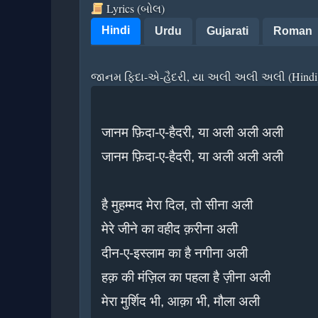
Lyrics (બોલ)
Hindi
Urdu
Gujarati
Roman
જાનમ ફિદા-એ-હૈદરી, યા અલી અલી અલી (Hindi
जानम फ़िदा-ए-हैदरी, या अली अली अली

जानम फ़िदा-ए-हैदरी, या अली अली अली

है मुहम्मद मेरा दिल, तो सीना अली

मेरे जीने का वहीद क़रीना अली

दीन-ए-इस्लाम का है नगीना अली

हक़ की मंज़िल का पहला है ज़ीना अली

मेरा मुर्शिद भी, आक़ा भी, मौला अली
