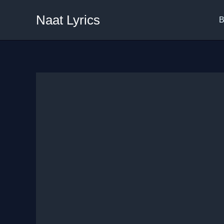
Skip
Naat Lyrics
to
B
content