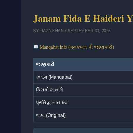
Janam Fida E Haideri Ya
BY
RAZA KHAN
/
SEPTEMBER 30, 2025
Manqabat Info (મનકબત કી જાણકારી)
જાણકારી
કલામ (Manqabat)
કિસકી શાન મેં
પ્રસિદ્ધ નાત-ખ્વાં
ભાષા (Original)