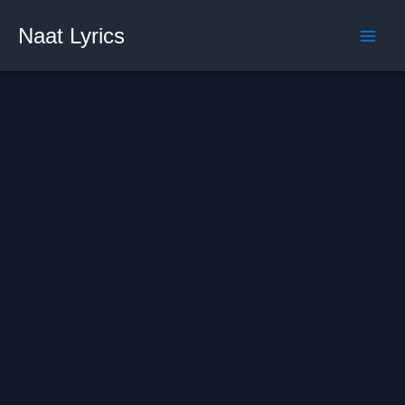
Skip
Naat Lyrics
to
content