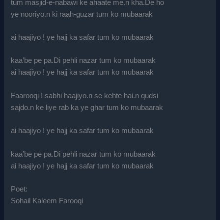
tum masjid-e-nabawi ke ahaate me.n kha.De ho
ye nooriyo.n ki raah-guzar tum ko mubaarak
ai haajiyo ! ye hajj ka safar tum ko mubaarak
kaa’be pe pa.Di pehli nazar tum ko mubaarak
ai haajiyo ! ye hajj ka safar tum ko mubaarak
Faarooqi ! sabhi haajiyo.n se kehte hai.n qudsi
sajdo.n ke liye rab ka ye ghar tum ko mubaarak
ai haajiyo ! ye hajj ka safar tum ko mubaarak
kaa’be pe pa.Di pehli nazar tum ko mubaarak
ai haajiyo ! ye hajj ka safar tum ko mubaarak
Poet:
Sohail Kaleem Farooqi