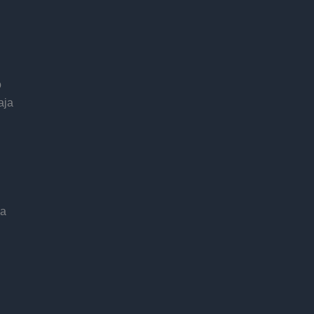
o
aja
ja