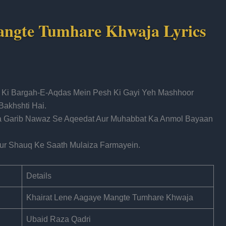
angte Tumhare Khwaja Lyrics
i Ki Bargah-E-Aqdas Mein Pesh Ki Gayi Yeh Mashhoor
akhshti Hai.
a Garib Nawaz Se Aqeedat Aur Muhabbat Ka Anmol Bayaan
Aur Shauq Ke Saath Mulaiza Farmayein.
Details
Khairat Lene Aagaye Mangte Tumhare Khwaja
Ubaid Raza Qadri