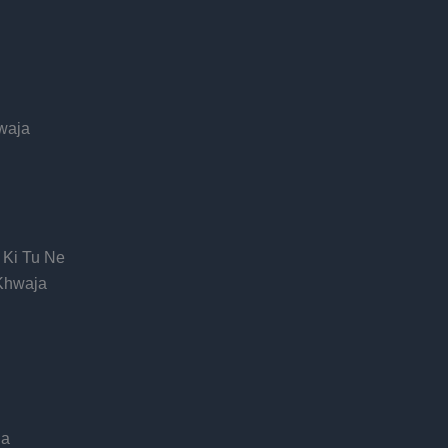
waja
 Ki Tu Ne
 Khwaja
ja