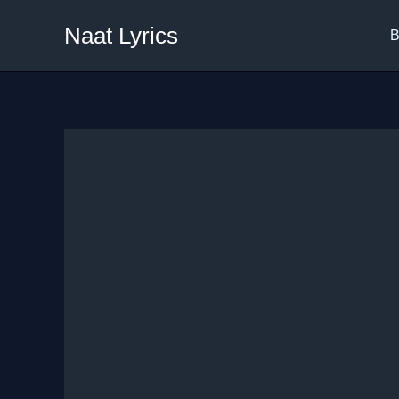
Skip
Naat Lyrics
to
B
content