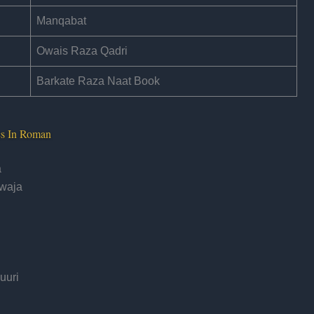
Manqabat
Owais Raza Qadri
Barkate Raza Naat Book
cs In Roman
a
waja
uuri