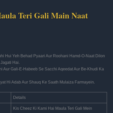
aula Teri Gali Main Naat
khhi Hui Yeh Behad Pyaari Aur Roohani Hamd-O-Naat Dilon
agati Hai.
hi Aur Gali-E-Habeeb Se Sacchi Aqeedat Aur Be-Khudi Ka
yat Hi Adab Aur Shauq Ke Saath Mulaiza Farmayein.
Details
Kis Cheez Ki Kami Hai Maula Teri Gali Mein