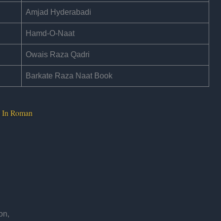
Amjad Hyderabadi
Hamd-O-Naat
Owais Raza Qadri
Barkate Raza Naat Book
s In Roman
on,