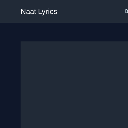
Skip
Naat Lyrics
to
B
content