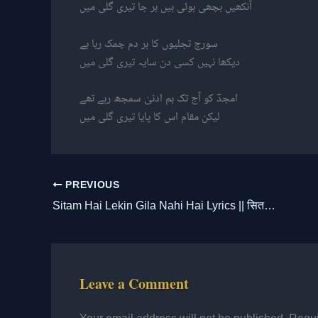
آنکھیں بچھی ہوئی ہیں ہر جا تیری گلی میں
سورج تجلیوں کا ہر دم چمک رہا ہے
دیکھا نہیں کسی دن سایہ تیری گلی میں
امجدؔ کو آج تک ہم ادنیٰ سمجھ رہے تھے
لیکن مقام اس کا پایا تیری گلی میں
PREVIOUS
Sitam Hai Lekin Gila Nahi Hai Lyrics || सितम है लेकिन गिला नहीं है, अलम है फ़िक्र-ए-अलम नहीं है।
Leave a Comment