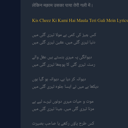
लेकिन मक़ाम उसका पाया तेरी गली में।
Kis Cheez Ki Kami Hai Maula Teri Gali Mein Lyrics
کس چیز کی کمی ہے مولا تیری گلی میں
دنیا تیری گلی میں، عقبیٰ تیری گلی میں
دیوانگی پہ میری ہنستے ہیں عقل والے
رستہ تیری گلی کا پوچھا تیری گلی میں
دیوانہ کر دیا ہے، دیوانہ ہو گیا ہوں
دیکھا ہے میں نے ایسا جلوہ تیری گلی میں
موت و حیات میری دونوں تیرے لیے ہے
مرنا تیری گلی میں، جینا تیری گلی میں
کس طرح پاؤں رکھے یا صاحبِ بصیرت