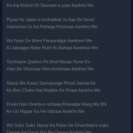
Ke Aaj Khinch Di Tasweer-e-yaar Aankho Me
Piyaa He Jaam-e-muhabbat Jo Aap Ne Noori
Hamesha Us Ka Rahega Khumaar Aankho Me
Wo Noor De Mere Parwardigar Aankhon Me
Ki Jalwagar Rahe Rukh Ki Bahaar Aankhon Me
Tumhaare Qadmo Pe Moti Nisaar Hone Ko
Hain Be Shumaar Meri Ashkbaar Aankho Me
Nazar Me Kaise Samayenge Phool Jannat Ke
Ke Bus Chuke Hai Madine Ke Khaar Aankho Me
Khule Hain Deeda-e-ushaaq Khwaabe Marg Me Bhi
Ke Us Nigaar Ka He Intizaar Aankho Me
Wo Subz Subz Nazar Aa Raha He Ghumbad-e-subz
Qaraar Aa Gaya Yoo Be Qaraar Aankho Me