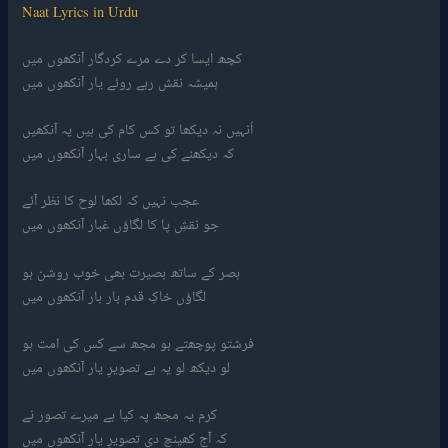
Naat Lyrics in Urdu
کچھ ایسا کر دے مرے کردگار آنکھوں میں
ہمیشہ نقش رہے روئے یار آنکھوں میں
اُنہیں نہ دیکھا تو کس کام کی ہیں یہ آنکھیں
کہ دیکھنے کی ہے ساری بہار آنکھوں میں
عجب نہیں کہ لکھا لوح کا نظر آئے
جو نقشِ پا کا لگاؤں غبار آنکھوں میں
بصر کے ساتھ بصیرت بھی خوب روشن ہو
لگاؤں خاکِ قدم بار بار آنکھوں میں
فرشتو پوچھتے ہو مجھ سے کس کی امت ہو
لو دیکھ لو یہ ہے تصویرِ یار آنکھوں میں
کرم یہ مجھ پہ کیا ہے میرے تصور نے
کہ آج کھینچ دی تصویرِ یار آنکھوں میں