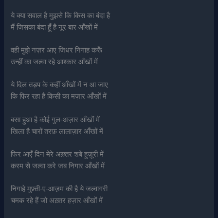
ये क्या सवाल है मुझसे कि किस का बंदा है
मैं जिसका बंदा हूँ है नूर बार आँखों में
वही मुझे नज़र आए जिधर निगाह करूँ
उन्हीं का जल्वा रहे आश्कार आँखों में
ये दिल तड़प के कहीं आँखों में न आ जाए
कि फिर रहा है किसी का मज़ार आँखों में
बसा हुआ है कोई गुल-अज़ार आँखों में
खिला है चारों तरफ़ लालाज़ार आँखों में
फिर आएँ दिन मेरे अख़्तर शबे हुज़ूरी में
करम से जल्वा करे जब निगार आँखों में
निगाहे मुफ़्ती-ए-आज़म की है ये जल्वागरी
चमक रहे हैं जो अख़्तर हज़ार आँखों में