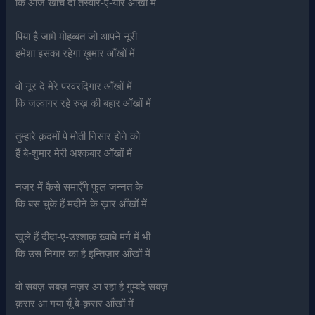
कि आज खींच दी तस्वीर-ए-यार आँखों में
पिया है जामे मोहब्बत जो आपने नूरी
हमेशा इसका रहेगा ख़ुमार आँखों में
वो नूर दे मेरे परवरदिगार आँखों में
कि जल्वागर रहे रुख़ की बहार आँखों में
तुम्हारे क़दमों पे मोती निसार होने को
हैं बे-शुमार मेरी अश्कबार आँखों में
नज़र में कैसे समाएँगे फूल जन्नत के
कि बस चुके हैं मदीने के ख़ार आँखों में
खुले हैं दीदा-ए-उश्शाक़ ख़्वाबे मर्ग में भी
कि उस निगार का है इन्तिज़ार आँखों में
वो सबज़ सबज़ नज़र आ रहा है गुम्बदे सबज़
क़रार आ गया यूँ बे-क़रार आँखों में