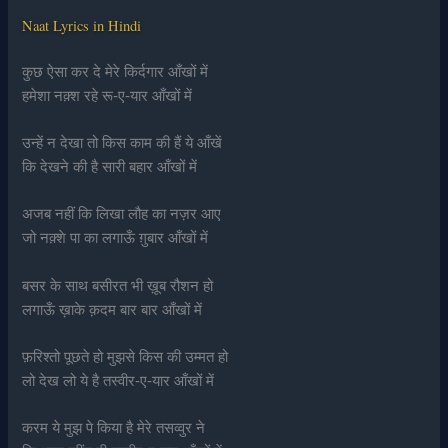
Naat Lyrics in Hindi
कुछ ऐसा कर दे मेरे किर्दगार आँखों में
हमेशा नक़्श रहे रू-ए-यार आँखों में
उन्हें न देखा तो किस काम की हैं ये आँखें
कि देखने की है सारी बहार आँखों में
अजब नहीं कि लिखा लौह का नज़र आए
जो नक़्शे पा का लगाऊँ ग़ुबार आँखों में
बसर के साथ बसीरत भी ख़ूब रौशन हो
लगाऊँ ख़ाके क़दम बार बार आँखों में
फ़रिश्तो पूछते हो मुझसे किस की उम्मत हो
लो देख लो ये है तस्वीर-ए-यार आँखों में
करम ये मुझ पे किया है मेरे तसव्वुर ने