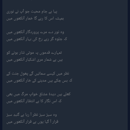
پیا ہے جامِ محبت جو آپ نے نوری
ہمیشہ اس کا رہے گا خمار آنکھوں میں
وہ نور دے مرے پروردگار آنکھوں میں
کہ جلوہ گر رہے رخ کی بہار آنکھوں میں
تمہارے قدموں پہ موتی نثار ہونے کو
ہیں بے شمار مری اشکبار آنکھوں میں
نظر میں کیسے سمائیں گے پھول جنت کے
کہ بس چکے ہیں مدینے کے خار آنکھوں میں
کھلے ہیں دیدۂ عشاق خوابِ مرگ میں بھی
کہ اس نگار کا ہے انتظار آنکھوں میں
وہ سبز سبز نظر آ رہا ہے گنبدِ سبز
قرار آ گیا یوں بے قرار آنکھوں میں