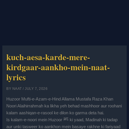
kuch-aesa-karde-mere-
kirdgaar-aankho-mein-naat-
lyrics
BY
NAAT
/
JULY 7, 2026
Huzoor Mufti-e-Azam-e-Hind Allama Mustafa Raza Khan
Noori Alaihirrahmah ka likha yeh behad mashhoor aur roohani
kalam aashiqan-e-rasool ke dilon ko garma deta hai.
Is kalam-e-noori mein Huzoor ﷺ ki yaad, Madinah ki tadap
aur unki tasweer ko aankhon mein basaye rakhne ki fariyaad