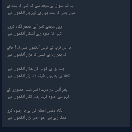
یہ کیا سوال ہے مجھ سے کہ کس کا بندہ ہے
میں جس کا بندہ ہوں ہے نور بار آنکھوں میں
وہی مجھے نظر آئے جدھر نگاہ کروں
انہی کا جلوہ رہے آشکار آنکھوں میں
یہ دل تڑپ کے کہیں آنکھوں میں نہ آ جائے
کہ پھر رہا ہے کسی کا مزار آنکھوں میں
بسا ہوا ہے کوئی گل عذار آنکھوں میں
کھلا ہے چاروں طرف لالہ زار آنکھوں میں
پھر آئیں دن مرے اختر شبِ حضوری کے
کرم سے جلوہ کرے جب نگار آنکھوں میں
نگاہِ مفتیِ اعظم کی ہے یہ جلوہ گری
چمک رہے ہیں جو اختر ہزار آنکھوں میں