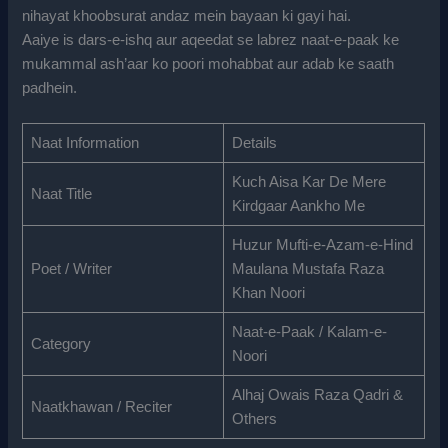
nihayat khoobsurat andaz mein bayaan ki gayi hai.
Aaiye is dars-e-ishq aur aqeedat se labrez naat-e-paak ke
mukammal ash’aar ko poori mohabbat aur adab ke saath
padhein.
Naat Information
Details
Kuch Aisa Kar De Mere
Naat Title
Kirdgaar Aankho Me
Huzur Mufti-e-Azam-e-Hind
Poet / Writer
Maulana Mustafa Raza
Khan Noori
Naat-e-Paak / Kalam-e-
Category
Noori
Alhaj Owais Raza Qadri &
Naatkhawan / Reciter
Others