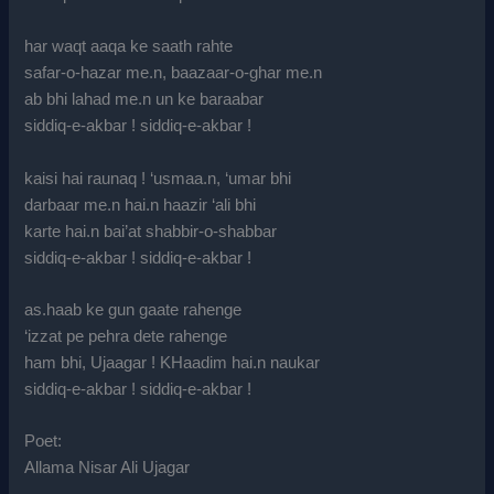
har waqt aaqa ke saath rahte
safar-o-hazar me.n, baazaar-o-ghar me.n
ab bhi lahad me.n un ke baraabar
siddiq-e-akbar ! siddiq-e-akbar !
kaisi hai raunaq ! ‘usmaa.n, ‘umar bhi
darbaar me.n hai.n haazir ‘ali bhi
karte hai.n bai’at shabbir-o-shabbar
siddiq-e-akbar ! siddiq-e-akbar !
as.haab ke gun gaate rahenge
‘izzat pe pehra dete rahenge
ham bhi, Ujaagar ! KHaadim hai.n naukar
siddiq-e-akbar ! siddiq-e-akbar !
Poet:
Allama Nisar Ali Ujagar