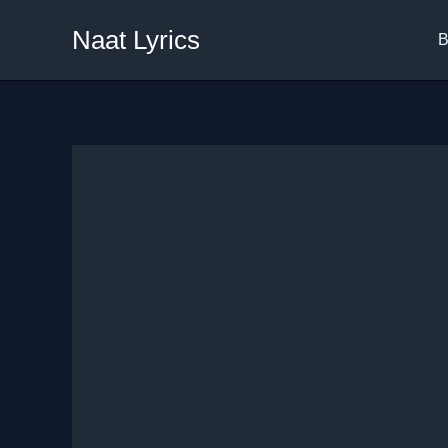
Skip
Naat Lyrics
to
B
content