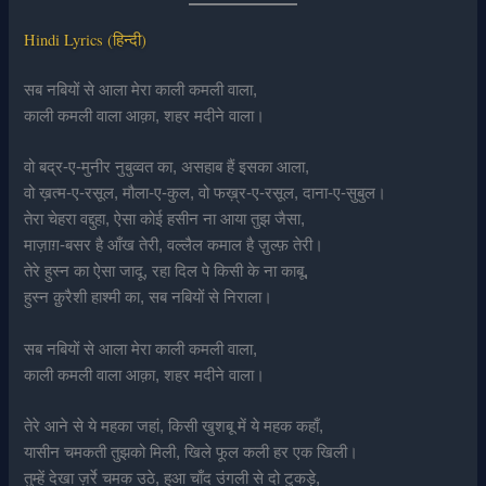
Hindi Lyrics (हिन्दी)
सब नबियों से आला मेरा काली कमली वाला,
काली कमली वाला आक़ा, शहर मदीने वाला।
वो बद्र-ए-मुनीर नुबुव्वत का, असहाब हैं इसका आला,
वो ख़त्म-ए-रसूल, मौला-ए-कुल, वो फख़्र-ए-रसूल, दाना-ए-सुबुल।
तेरा चेहरा वद्दुहा, ऐसा कोई हसीन ना आया तुझ जैसा,
माज़ाग़-बसर है आँख तेरी, वल्लैल कमाल है ज़ुल्फ़ तेरी।
तेरे हुस्न का ऐसा जादू, रहा दिल पे किसी के ना काबू,
हुस्न क़ुरैशी हाश्मी का, सब नबियों से निराला।
सब नबियों से आला मेरा काली कमली वाला,
काली कमली वाला आक़ा, शहर मदीने वाला।
तेरे आने से ये महका जहां, किसी खुशबू में ये महक कहाँ,
यासीन चमकती तुझको मिली, खिले फूल कली हर एक खिली।
तुम्हें देखा ज़र्रे चमक उठे, हुआ चाँद उंगली से दो टुकड़े,