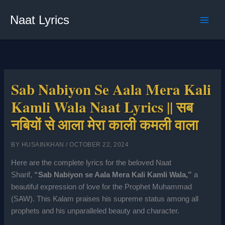
Skip
Naat Lyrics
to
content
Sab Nabiyon Se Aala Mera Kali
Kamli Wala Naat Lyrics || सब
नबियों से आला मेरा काली कमली वाला
BY
HUSAINKHAN
/
OCTOBER 22, 2024
Here are the complete lyrics for the beloved Naat
Sharif,
“Sab Nabiyon se Aala Mera Kali Kamli Wala,”
a
beautiful expression of love for the Prophet Muhammad
(SAW). This Kalam praises his supreme status among all
prophets and his unparalleled beauty and character.