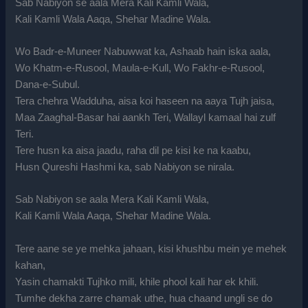
Sab Nabiyon se aala Mera Kali Kamli Wala,
Kali Kamli Wala Aaqa, Shehar Madine Wala.
Wo Badr-e-Muneer Nabuwwat ka, Ashaab hain iska aala,
Wo Khatm-e-Rusool, Maula-e-Kull, Wo Fakhr-e-Rusool,
Dana-e-Subul.
Tera chehra Wadduha, aisa koi haseen na aaya Tujh jaisa,
Maa Zaaghal-Basar hai aankh Teri, Wallayl kamaal hai zulf
Teri.
Tere husn ka aisa jaadu, raha dil pe kisi ke na kaabu,
Husn Qureshi Hashmi ka, sab Nabiyon se nirala.
Sab Nabiyon se aala Mera Kali Kamli Wala,
Kali Kamli Wala Aaqa, Shehar Madine Wala.
Tere aane se ye mehka jahaan, kisi khushbu mein ye mehek
kahan,
Yasin chamakti Tujhko mili, khile phool kali har ek khili.
Tumhe dekha zarre chamak uthe, hua chaand ungli se do