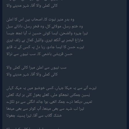
کالی کملی والا آقا، شہر مدینے والا
وہ بدرِ منیر نبوت کا، اصحاب ہیں اس کا اعلیٰ
وہ ختمِ رسل، مولائے کل، وہ فخرِ رسل، دانائے سبل
تیرا چہرہ والضحیٰ، ایسا کوئی حسین نہ آیا تجھ جیسا
مازاغ البصر ہے آنکھ تیری، واللیل کمال ہے زلف تیری
تیرے حسن کا ایسا جادو، رہا دل پہ کسی کے نہ قابو
حسن قریشی ہاشمی کا، سب نبیوں سے نرالا
سب نبیوں سے اعلیٰ میرا کالی کملی والا
کالی کملی والا آقا، شہر مدینے والا
تیرے آنے سے یہ مہکا جہاں، کسی خوشبو میں یہ مہک کہاں
یٰسین چمکتی تجھکو ملی، کھلے پھول کلی ہر ایک کھلی
تمہیں دیکھا ذرے چمک اٹھے، ہوا چاند انگلی سے دو ٹکڑے
تیرا لب شہد سے بھی میٹھا، آبِ کوثر سے بھی میٹھا
خشک گلاب سے آقا، تیرا پسینہ چھوٹا
سب نبیوں سے اعلیٰ میرا کالی کملی والا