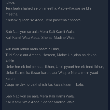
tukde,
Tera laab shahed se bhi meetha, Aab-e-Kausar se bhi
meetha.
Khushk gulaab se Aaqa, Tera paseena chhoota.
Sab Nabiyon se aala Mera Kali Kamli Wala,
Kali Kamli Wala Aaqa, Shehar Madine Wala.
Aur karti rahun main baatein Unki,
Tuhi Sadiq aur Ameen, Haseen, Maine Un jaisa na dekha
kahin.
Unke har ek bol pe naat likhun, Unki pyaari har ek baat likhun,
Unke Kalme ka ikraar karun, aur Waqt-e-Naz’a mein yaad
karun.
Aaqa ne dekho bakhshish ka, kaisa kaam nikala.
Sab Nabiyon se aala Mera Kali Kamli Wala,
Kali Kamli Wala Aaqa, Shehar Madine Wala.