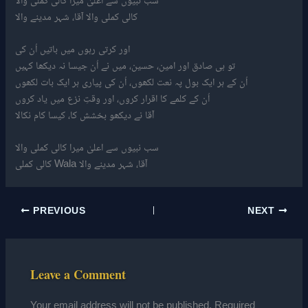
کالی کملی والا آقا، شہر مدینے والا
اور کرتی رہوں میں باتیں اُن کی
تو ہی صادق اور امین، حسین، میں نے اُن جیسا نہ دیکھا کہیں
اُن کے ہر ایک بول پہ نعت لکھوں، اُن کی پیاری ہر ایک بات لکھوں
اُن کے کلمے کا اقرار کروں، اور وقتِ نزع میں یاد کروں
آقا نے دیکھو بخشش کا، کیسا کام نکالا
سب نبیوں سے اعلیٰ میرا کالی کملی والا
کالی کملی Wala آقا، شہر مدینے والا
PREVIOUS
NEXT
Leave a Comment
Your email address will not be published.
Required