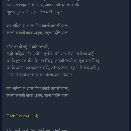
तेरा लब शहद से भी मीठा, आब-ए-कौसर से भी मीठा।
खुश्क गुलाब से आक़ा, तेरा पसीना छूटा।
सब नबियों से आला मेरा काली कमली वाला,
काली कमली वाला आक़ा, शहर मदीने वाला।
और करती रहूँ मैं बातें उनकी,
तू ही सादिक़ और अमीन, हसीन, मैंने उन जैसा ना देखा कहीं।
उनके हर एक बोल पे नात लिखूं, उनकी प्यारी हर एक बात लिखूं,
उनके कलमे का इक़रार करूँ, और वक़्त-ए-नज़अ में याद करूँ।
आक़ा ने देखो बख्शिश का, कैसा काम निकाला।
सब नबियों से आला मेरा काली कमली वाला,
काली कमली वाला आक़ा, शहर मदीने वाला।
Urdu Lyrics (اردو)
سب نبیوں سے اعلیٰ میرا کالی کملی والا