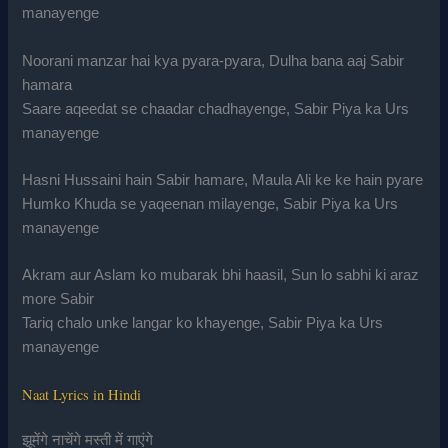
manayenge
Noorani manzar hai kya pyara-pyara, Dulha bana aaj Sabir
hamara
Saare aqeedat se chaadar chadhayenge, Sabir Piya ka Urs
manayenge
Hasni Hussaini hain Sabir hamare, Maula Ali ke ke hain pyare
Humko Khuda se yaqeenan milayenge, Sabir Piya ka Urs
manayenge
Akram aur Aslam ko mubarak bhi haasil, Sun lo sabhi ki araz
more Sabir
Tariq chalo unke langar ko khayenge, Sabir Piya ka Urs
manayenge
Naat Lyrics in Hindi
झूमेंगे नाचेंगे मस्ती में गाएंगे