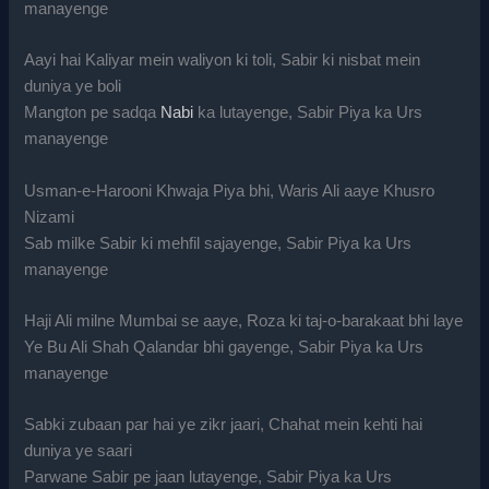
manayenge
Aayi hai Kaliyar mein waliyon ki toli, Sabir ki nisbat mein
duniya ye boli
Mangton pe sadqa
Nabi
ka lutayenge, Sabir Piya ka Urs
manayenge
Usman-e-Harooni Khwaja Piya bhi, Waris Ali aaye Khusro
Nizami
Sab milke Sabir ki mehfil sajayenge, Sabir Piya ka Urs
manayenge
Haji Ali milne Mumbai se aaye, Roza ki taj-o-barakaat bhi laye
Ye Bu Ali Shah Qalandar bhi gayenge, Sabir Piya ka Urs
manayenge
Sabki zubaan par hai ye zikr jaari, Chahat mein kehti hai
duniya ye saari
Parwane Sabir pe jaan lutayenge, Sabir Piya ka Urs