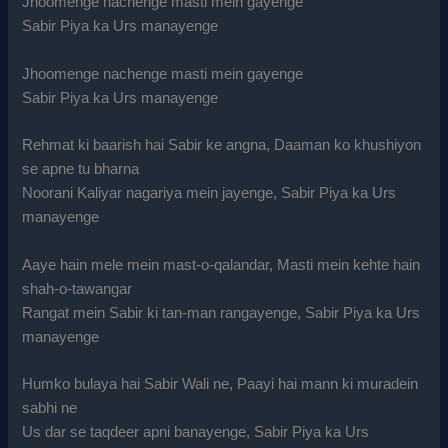
Jhoomenge nachenge masti mein gayenge
Sabir Piya ka Urs manayenge
Jhoomenge nachenge masti mein gayenge
Sabir Piya ka Urs manayenge
Rehmat ki baarish hai Sabir ke angna, Daaman ko khushiyon
se apne tu bharna
Noorani Kaliyar nagariya mein jayenge, Sabir Piya ka Urs
manayenge
Aaye hain mele mein mast-o-qalandar, Masti mein kehte hain
shah-o-tawangar
Rangat mein Sabir ki tan-man rangayenge, Sabir Piya ka Urs
manayenge
Humko bulaya hai Sabir Wali ne, Paayi hai mann ki muradein
sabhi ne
Us dar se taqdeer apni banayenge, Sabir Piya ka Urs