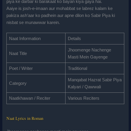
piya ke darbar ki barakaat ko bayan kiya gaya hai.
Aaiye is josh-e-imaan aur mohabbat se labrez kalam ke
pakiza ash’aar ko padhein aur apne dilon ko Sabir Piya ki
nisbat se munawwar karein.
Naat Information
Details
Jhoomenge Nachenge
Naat Title
Masti Mein Gayenge
Poet / Writer
Traditional
Manqabat Hazrat Sabir Piya
Category
Kalyari / Qawwali
Naatkhawan / Reciter
Various Reciters
Naat Lyrics in Roman