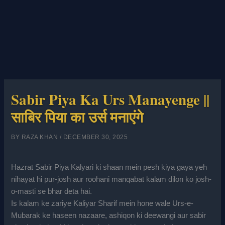
Sabir Piya Ka Urs Manayenge ||
साबिर पिया का उर्स मनाएंगे
BY
RAZA KHAN
/
DECEMBER 30, 2025
Hazrat Sabir Piya Kalyari ki shaan mein pesh kiya gaya yeh
nihayat hi pur-josh aur roohani manqabat kalam dilon ko josh-
o-masti se bhar deta hai.
Is kalam ke zariye Kaliyar Sharif mein hone wale Urs-e-
Mubarak ke haseen nazaare, ashiqon ki deewangi aur sabir