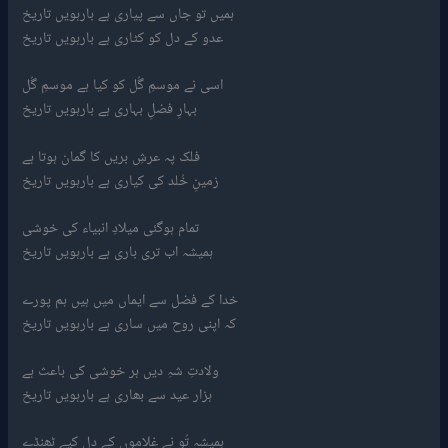
ہمیں تو جاں سے پیاری ہے بارہویں تاریخ
عدو کے دل کو کٹاری ہے بارہویں تاریخ
اسی نے موسمِ گُل کو کیا ہے موسمِ گُل
بہارِ فضلِ بہاری ہے بارہویں تاریخ
فلک پہ عرشِ بریں کا گمان ہوتا ہے
زمینِ خُلد کی کیاری ہے بارہویں تاریخ
تمام ہوگئی میلادِ انبیاء کی خوشی
ہمیشہ اب تری باری ہے بارہویں تاریخ
خدا کے فضل سے ایماں میں ہیں ہم پورے
کہ اپنی روح میں ساری ہے بارہویں تاریخ
ولادتِ شہِ دیں ہر خوشی کی باعث ہے
ہزار عید سے بھاری ہے بارہویں تاریخ
ہمیشہ تُو نے غلاموں کے دل کیے ٹھنڈے