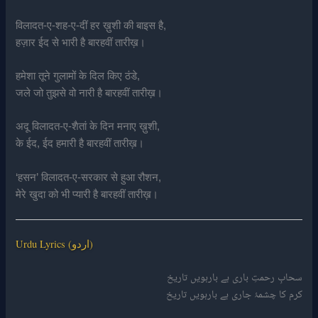
विलादत-ए-शह-ए-दीं हर ख़ुशी की बाइस है,
हज़ार ईद से भारी है बारहवीं तारीख़।
हमेशा तूने गुलामों के दिल किए ठंडे,
जले जो तुझसे वो नारी है बारहवीं तारीख़।
अदू विलादत-ए-शैतां के दिन मनाए ख़ुशी,
के ईद, ईद हमारी है बारहवीं तारीख़।
‘हसन’ विलादत-ए-सरकार से हुआ रौशन,
मेरे खुदा को भी प्यारी है बारहवीं तारीख़।
Urdu Lyrics (اردو)
سحابِ رحمتِ باری ہے بارہویں تاریخ
کرم کا چشمۂ جاری ہے بارہویں تاریخ