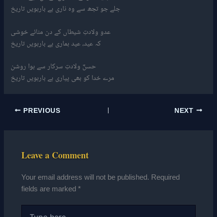
جلے جو تجھ سے وہ ناری ہے بارہویں تاریخ
عدو ولادتِ شیطاں کے دن منائے خوشی
کہ عید، عید ہماری ہے بارہویں تاریخ
حسنؔ ولادتِ سرکار سے ہوا روشن
مرے خدا کو بھی پیاری ہے بارہویں تاریخ
PREVIOUS
NEXT
Leave a Comment
Your email address will not be published.
Required
fields are marked
*
Type