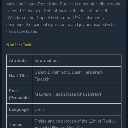
Mawlana Hasan Raza Khan Barelvi, is a heartfelt tribute to the
blessed 12th day of Rabi-ul-Awwal, the date of the birth
(Wiladat) of the Prophet Muhammad ﷺ. It eloquently
describes the spiritual significance and joy associated with
this sacred date.
Naat Info Table
Attribute
Information
Sahab E Rehmat E Baari Hai Barahvi
Naat Title
Tareekh
Poet
Mawlana Hasan Raza Khan Barelvi
(Probable)
Language
Urdu
Praise and celebration of the 12th of Rabi-ul-
Theme
Awwal (Milad-un-Nabi ﷺ)