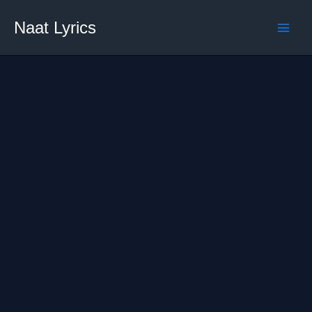
Skip
Naat Lyrics
to
content