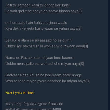
Jalti thi zameen kaisi thi dhoop kari kaisi
Lo woh qad e be saaya ab saaya kinaan aaya[3]
se hum aate hain kahiye to jinaa waalo
Kya dekh ke jeeta hai jo waan se yahan aaya[3]
Le tauq e alam se ab aazaad ho ae qumri
Chitthi liye bakhshish ki woh sarw e rawaan aaya[3]
Nama se Raza ke ab mit jaao bure kaamo
Dekho mere palle par woh achche miyan aaya[3]
Badkaar Raza khush ho bad-kaam bhale honge
Woh achche miyan pyara achchon ka miyan aaya[3]
Naat Lyrics in Hindi
शोर-ए-मह-ए-नौ सुन कर तुझ तक मैं दवां आया
साक़ी मैं तेरे सदक़े मय-ए-रमज़ान आया[4][5]