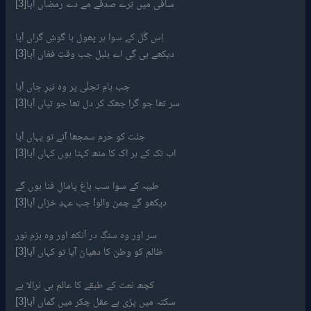
ساقی میں تِرے صدقے مے دے رمضاں آیا[3]
اِس گُل کے سوا ہر پھول با گوشِ گراں آیا
دیکھے ہی گی اے بلبل جب وقتِ فغاں آیا[3]
جب بامِ تجلّی پر وہ نیّرِ جاں آیا
سر تھا جو گرا جھک کر دل تھا جو تپاں آیا[3]
جنّت کو حَرم سمجھا آتے تو یہاں آیا
اب تک کے ہر اک کا منھ کہتا ہوں کہاں آیا[3]
طیبہ کے سوا سب باغ پامالِ فنا ہوں گے
دیکھو گے چمن والو! جب عہدِ خزاں آیا[3]
سر اور وہ سنگِ در آنکھ اور وہ بزمِ نور
ظالم کو وطن کا دھیان آیا تو کہاں آیا[3]
کچھ نعت کے طبقے کا عالم ہی نرالا ہے
سکتہ میں پڑی ہے عقل چکر میں گماں آیا[3]