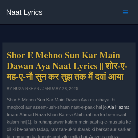
Skip
Naat Lyrics
to
content
Shor E Mehno Sun Kar Main
Dawan Aya Naat Lyrics || शोर-ए-
मह-ए-नौ सुन कर तुझ तक मैं दवां आया
BY
HUSAINKHAN
/
JANUARY 28, 2025
Shor E Mehno Sun Kar Main Dawan Aya ek nihayat hi
maqbool aur azeem-ush-shaan naat-e-paak hai jo
Ala Hazrat
Imam Ahmad Raza Khan Barelvi Alaihirrahma ka be-misaal
kalam hai[1]. Is ruhanparwar kalam mein aashiq-e-mustafa ke
dil ki be-panah tadap, ramzan-ul-mubarak ki barkat aur sarkar
ki rehmaton ka khoobsurat zikr milta hai. Aaiye is pakiza