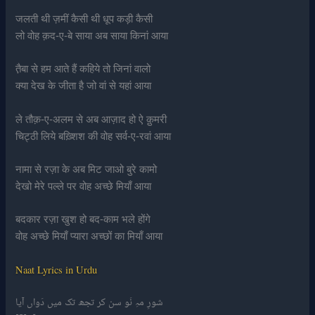
जलती थी ज़मीं कैसी थी धूप कड़ी कैसी
लो वोह क़द-ए-बे साया अब साया किनां आया
त़ैबा से हम आते हैं कहिये तो जिनां वालो
क्या देख के जीता है जो वां से यहां आया
ले तौक़-ए-अलम से अब आज़ाद हो ऐ क़ुमरी
चिट्ठी लिये बख़्शिश की वोह सर्व-ए-रवां आया
नामा से रज़ा के अब मिट जाओ बुरे कामो
देखो मेरे पल्ले पर वोह अच्छे मियाँ आया
बदकार रज़ा खुश हो बद-काम भले होंगे
वोह अच्छे मियाँ प्यारा अच्छों का मियाँ आया
Naat Lyrics in Urdu
شورِ مہِ نَو سن کر تجھ تک میں دَواں آیا