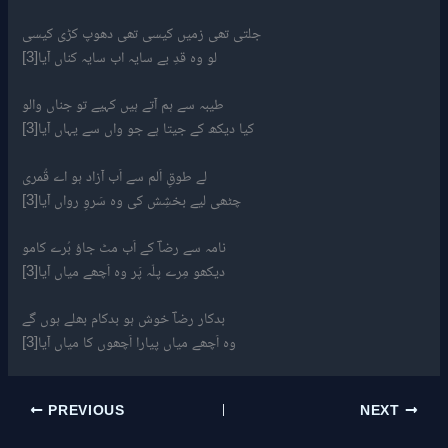
جلتی تھی زمیں کیسی تھی دھوپ کڑی کیسی
لو وہ قدِ بے سایہ اب سایہ کناں آیا[3]
طیبہ سے ہم آتے ہیں کہیے تو جناں والو
کیا دیکھ کے جیتا ہے جو واں سے یہاں آیا[3]
لے طوقِ اَلم سے اَب آزاد ہو اے قُمری
چٹھی لیے بخشِش کی وہ سَروِ رواں آیا[3]
نامہ سے رضاؔ کے اَب مٹ جاؤ بُرے کامو
دیکھو مِرے پلّہ پَر وہ اَچھے میاں آیا[3]
بدکار رضاؔ خوش ہو بدکام بھلے ہوں گے
وہ اَچھے میاں پیارا اَچھوں کا میاں آیا[3]
PREVIOUS
NEXT