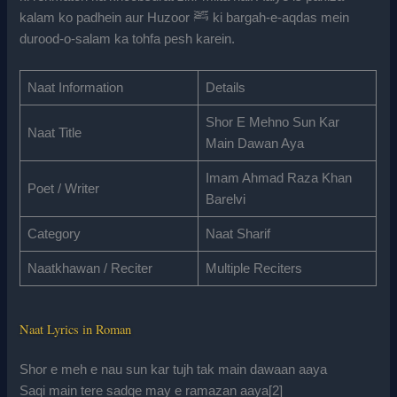
kalam ko padhein aur Huzoor ﷺ ki bargah-e-aqdas mein
durood-o-salam ka tohfa pesh karein.
Naat Information
Details
Shor E Mehno Sun Kar
Naat Title
Main Dawan Aya
Imam Ahmad Raza Khan
Poet / Writer
Barelvi
Category
Naat Sharif
Naatkhawan / Reciter
Multiple Reciters
Naat Lyrics in Roman
Shor e meh e nau sun kar tujh tak main dawaan aaya
Saqi main tere sadqe may e ramazan aaya[2]