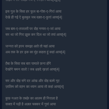
इस गुल के सिवा हर फूल बा-गोश-ए-गिरां आया
देखे ही गई ऐ बुलबुल जब वक़्त-ए-फ़ुग़ां आया[4]
जब बाम-ए-तजल्ली पर वोह नय्यर-ए-जां आया
सर था जो गिरा झुक कर दिल था जो तपां आया[4]
जन्नत को ह़रम समझा आते तो यहां आया
अब तक के हर इक का मुंह कहता हूं कहां आया[4]
त़ैबा के सिवा सब बाग़ पामाले फ़ना होंगे
देखोगे चमन वालो ! जब अ़हदे ख़ज़ां आया[4]
सर और वोह संगे दर आंख और वोह बज़्मे नूर
ज़ालिम को वत़न का ध्यान आया तो कहां आया[4]
कुछ नअत के तबक़े का आलम ही निराला है
सक्ता में पड़ी है अक़्ल चक्कर में गुमां आया