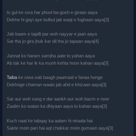
Is gul ke siva har phool ba-gosh e giraan aaya
Dekhe hi gayi aye bulbul jab waqt e fughaan aaya[3]
Jab baam e tajalli par woh nayyar e jaan aaya
Sar tha jo gira jhuk kar dil tha jo tapaan aaya[4]
Jannat ko haram samjha aate to yahan aaya
Ab tak ke har ik ka munh kehta hoon kahan aaya[3]
Taiba
ke siwa sab baagh paamaal e fanaa honge
Dekhoge chaman waalo jab ahd e khizaan aaya[3]
Sar aur woh sang e dar aankh aur woh bazm e noor
Zaalim ko watan ka dhiyaan aaya to kahan aaya[3]
Kuch naat ke tabqay ka aalam hi niraala hai
Sakte mein pari hai aql chakkar mein gumaan aaya[3]