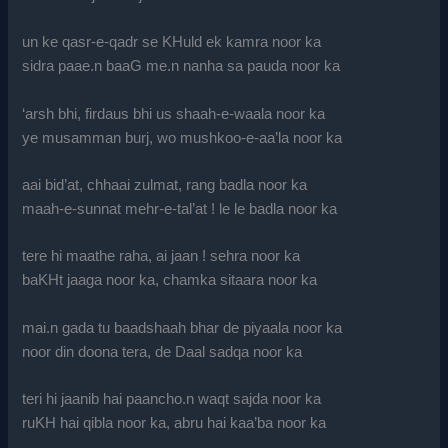
un ke qasr-e-qadr se KHuld ek kamra noor ka
sidra paae.n baaG me.n nanha sa pauda noor ka
‘arsh bhi, firdaus bhi us shaah-e-waala noor ka
ye musamman burj, wo mushkoo-e-aa’la noor ka
aai bid’at, chhaai zulmat, rang badla noor ka
maah-e-sunnat mehr-e-tal’at ! le le badla noor ka
tere hi maathe raha, ai jaan ! sehra noor ka
baKHt jaaga noor ka, chamka sitaara noor ka
mai.n gada tu baadshaah bhar de piyaala noor ka
noor din doona tera, de Daal sadqa noor ka
teri hi jaanib hai paancho.n waqt sajda noor ka
ruKH hai qibla noor ka, abru hai kaa’ba noor ka