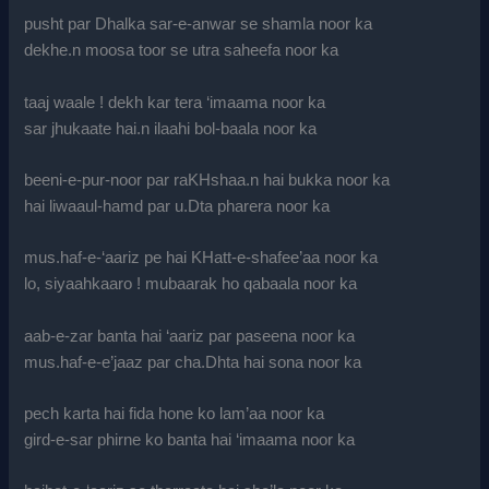
pusht par Dhalka sar-e-anwar se shamla noor ka
dekhe.n moosa toor se utra saheefa noor ka
taaj waale ! dekh kar tera ‘imaama noor ka
sar jhukaate hai.n ilaahi bol-baala noor ka
beeni-e-pur-noor par raKHshaa.n hai bukka noor ka
hai liwaaul-hamd par u.Dta pharera noor ka
mus.haf-e-‘aariz pe hai KHatt-e-shafee’aa noor ka
lo, siyaahkaaro ! mubaarak ho qabaala noor ka
aab-e-zar banta hai ‘aariz par paseena noor ka
mus.haf-e-e’jaaz par cha.Dhta hai sona noor ka
pech karta hai fida hone ko lam’aa noor ka
gird-e-sar phirne ko banta hai ‘imaama noor ka