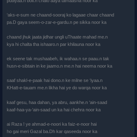
putliyaa.n boli.n chalo aaya tamaasha noor ka
‘aks-e-sum ne chaand-sooraj ko lagaae chaar chaand
pa.D gaya seem-o-zar-e-gardu.n pe sikka noor ka
chaand jhuk jaata jidhar ungli uThaate mahad me.n
kya hi chalta tha ishaaro.n par khilauna noor ka
ek seene tak mushaabeh, ik wahaa.n se paau.n tak
husn-e-sibtain in ke jaamo.n me.n hai neema noor ka
saaf shakl-e-paak hai dono.n ke milne se ‘iyaa.n
KHatt-e-tauam me.n likha hai ye do warqa noor ka
kaaf gesu, haa dahan, ya abru, aankhe.n ‘ain-saad
kaaf-haa-ya-‘ain-saad un ka hai chehra noor ka
ai Raza ! ye ahmad-e-noori ka faiz-e-noor hai
ho gai meri Gazal ba.Dh kar qaseeda noor ka