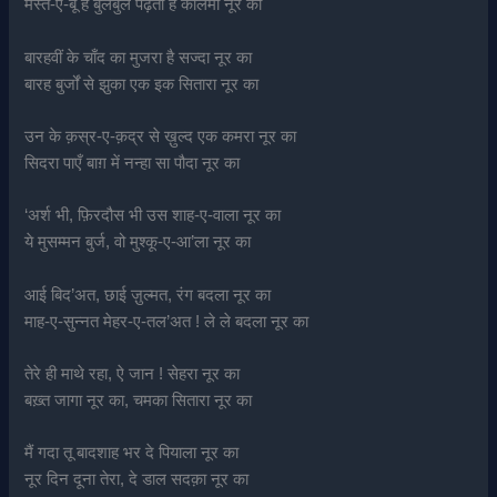
मस्त-ए-बू हैं बुलबुलें पढ़ती हैं कलिमा नूर का
बारहवीं के चाँद का मुजरा है सज्दा नूर का
बारह बुर्जों से झुका एक इक सितारा नूर का
उन के क़स्र-ए-क़द्र से ख़ुल्द एक कमरा नूर का
सिदरा पाएँ बाग़ में नन्हा सा पौदा नूर का
‘अर्श भी, फ़िरदौस भी उस शाह-ए-वाला नूर का
ये मुसम्मन बुर्ज, वो मुश्कू-ए-आ’ला नूर का
आई बिद’अत, छाई ज़ुल्मत, रंग बदला नूर का
माह-ए-सुन्नत मेहर-ए-तल’अत ! ले ले बदला नूर का
तेरे ही माथे रहा, ऐ जान ! सेहरा नूर का
बख़्त जागा नूर का, चमका सितारा नूर का
मैं गदा तू बादशाह भर दे पियाला नूर का
नूर दिन दूना तेरा, दे डाल सदक़ा नूर का