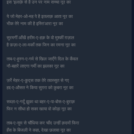
इस ‘इलाक़े से है उन पर नाम सच्चा नूर का
ये जो मेहर-ओ-मह पे है इतलाक़ आता नूर का
भीक तेरे नाम की है इस्ति’आरा नूर का
सुरमगीं आँखें हरीम-ए-हक़ के वो मुश्कीं ग़ज़ाल
है फ़ज़ा-ए-ला-मकाँ तक जिन का रमना नूर का
ताब-ए-हुस्न-ए-गर्म से खिल जाएँगे दिल के कँवल
नौ-बहारें लाएगा गर्मी का झलका नूर का
ज़र्रे मेहर-ए-क़ुद्स तक तेरे तवस्सुत से गए
हद्द-ए-औसत ने किया सुग़रा को कुबरा नूर का
सब्ज़ा-ए-गर्दूं झुका था बहर-ए-पा-बोस-ए-बुराक़
फिर न सीधा हो सका खाया वो कोड़ा नूर का
ताब-ए-सुम से चौंधिया कर चाँद उन्हीं क़दमों फिरा
हँस के बिजली ने कहा, देखा छलावा नूर का