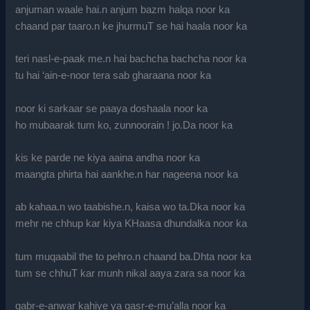
anjuman waale hai.n anjum bazm halqa noor ka
chaand par taaro.n ke jhurmuT se hai haala noor ka
teri nasl-e-paak me.n hai bachcha bachcha noor ka
tu hai ‘ain-e-noor tera sab gharaana noor ka
noor ki sarkaar se paaya doshaala noor ka
ho mubaarak tum ko, zunnoorain ! jo.Da noor ka
kis ke parde ne kiya aaina andha noor ka
maangta phirta hai aankhe.n har nageena noor ka
ab kahaa.n wo taabishe.n, kaisa wo ta.Dka noor ka
mehr ne chhup kar kiya KHaasa dhundalka noor ka
tum muqaabil the to pehro.n chaand ba.Dhta noor ka
tum se chhuT kar munh nikal aaya zara sa noor ka
qabr-e-anwar kahiye ya qasr-e-mu’alla noor ka