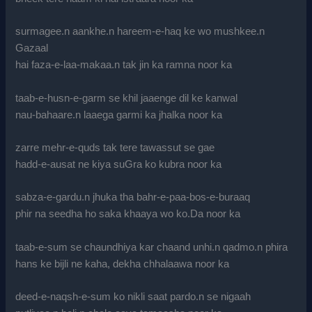
surmagee.n aankhe.n hareem-e-haq ke wo mushkee.n
Gazaal
hai faza-e-laa-makaa.n tak jin ka ramna noor ka
taab-e-husn-e-garm se khil jaaenge dil ke kanwal
nau-bahaare.n laaega garmi ka jhalka noor ka
zarre mehr-e-quds tak tere tawassut se gae
hadd-e-ausat ne kiya suGra ko kubra noor ka
sabza-e-gardu.n jhuka tha bahr-e-paa-bos-e-buraaq
phir na seedha ho saka khaaya wo ko.Da noor ka
taab-e-sum se chaundhiya kar chaand unhi.n qadmo.n phira
hans ke bijli ne kaha, dekha chhalaawa noor ka
deed-e-naqsh-e-sum ko nikli saat pardo.n se nigaah