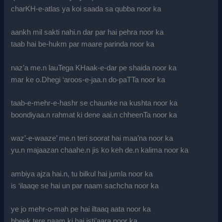
charKH-e-atlas ya koi saada sa qubba noor ka
aankh mil sakti nahi.n dar par hai pehra noor ka
taab hai be-hukm par maare parinda noor ka
naz’a me.n lauTega KHaak-e-dar pe shaida noor ka
mar ke o.Dhegi ‘aroos-e-jaa.n do-paTTa noor ka
taab-e-mehr-e-hashr se chaunke na kushta noor ka
boondiyaa.n rahmat ki dene aai.n chheenTa noor ka
waz’-e-waaze’ me.n teri soorat hai maa’na noor ka
yu.n majaazan chaahe.n jis ko keh de.n kalima noor ka
ambiya ajza hai.n, tu bilkul hai jumla noor ka
is ‘ilaaqe se hai un par naam sachcha noor ka
ye jo mehr-o-mah pe hai iltaaq aata noor ka
bheek tere naam ki hai isti’aara noor ka