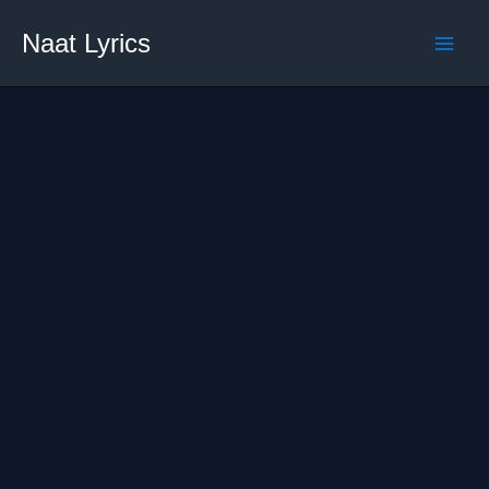
Skip
Naat Lyrics
to
content