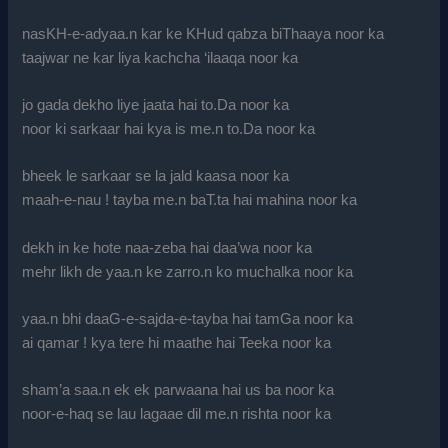
nasKH-e-adyaa.n kar ke KHud qabza biThaaya noor ka
taajwar ne kar liya kachcha ‘ilaaqa noor ka
jo gada dekho liye jaata hai to.Da noor ka
noor ki sarkaar hai kya is me.n to.Da noor ka
bheek le sarkaar se la jald kaasa noor ka
maah-e-nau ! tayba me.n baT.ta hai mahina noor ka
dekh in ke hote naa-zeba hai daa’wa noor ka
mehr likh de yaa.n ke zarro.n ko muchalka noor ka
yaa.n bhi daaG-e-sajda-e-tayba hai tamGa noor ka
ai qamar ! kya tere hi maathe hai Teeka noor ka
sham’a saa.n ek ek parwaana hai us ba noor ka
noor-e-haq se lau lagaae dil me.n rishta noor ka