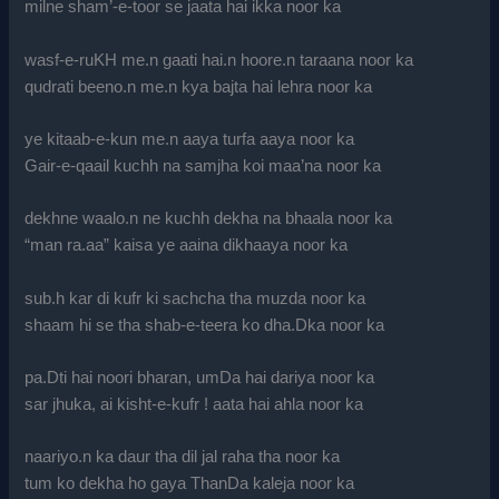
milne sham’-e-toor se jaata hai ikka noor ka
wasf-e-ruKH me.n gaati hai.n hoore.n taraana noor ka
qudrati beeno.n me.n kya bajta hai lehra noor ka
ye kitaab-e-kun me.n aaya turfa aaya noor ka
Gair-e-qaail kuchh na samjha koi maa’na noor ka
dekhne waalo.n ne kuchh dekha na bhaala noor ka
“man ra.aa” kaisa ye aaina dikhaaya noor ka
sub.h kar di kufr ki sachcha tha muzda noor ka
shaam hi se tha shab-e-teera ko dha.Dka noor ka
pa.Dti hai noori bharan, umDa hai dariya noor ka
sar jhuka, ai kisht-e-kufr ! aata hai ahla noor ka
naariyo.n ka daur tha dil jal raha tha noor ka
tum ko dekha ho gaya ThanDa kaleja noor ka