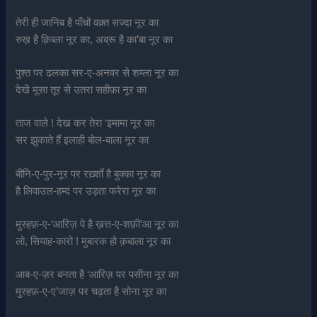
तेरी ही जानिब है पाँचों वक़्त सज्दा नूर का
रुख़ है क़िब्ला नूर का, अब्रू है का’बा नूर का
पुश्त पर ढलका सर-ए-अनवर से शम्ला नूर का
देखें मूसा तूर से उतरा सहीफ़ा नूर का
ताज वाले ! देख कर तेरा ‘इमामा नूर का
सर झुकाते हैं इलाही बोल-बाला नूर का
बीनि-ए-पुर-नूर पर रख़्शाँ है बुक्का नूर का
है लिवाउल-हम्द पर उड़ता फरेरा नूर का
मुस्हफ़-ए-‘आरिज़ पे है ख़त्त-ए-शफ़ी’आ नूर का
लो, सियाह-कारो ! मुबारक हो क़बाला नूर का
आब-ए-ज़र बनता है ‘आरिज़ पर पसीना नूर का
मुस्हफ़-ए-ए’जाज़ पर चढ़ता है सोना नूर का