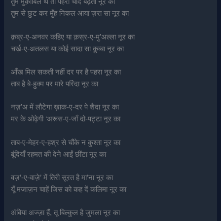
तुम मुक़ाबिल थे तो पहरों चाँद बढ़ता नूर का
तुम से छुट कर मुँह निकल आया ज़रा सा नूर का
क़ब्र-ए-अनवर कहिए या क़स्र-ए-मु’अल्ला नूर का
चर्ख़-ए-अतलस या कोई सादा सा क़ुब्बा नूर का
आँख मिल सकती नहीं दर पर है पहरा नूर का
ताब है बे-हुक्म पर मारे परिंदा नूर का
नज़’अ में लौटेगा ख़ाक-ए-दर पे शैदा नूर का
मर के ओढ़ेगी ‘अरूस-ए-जाँ दो-पट्टा नूर का
ताब-ए-मेहर-ए-हश्र से चौंके न कुश्ता नूर का
बूंदियाँ रहमत की देने आईं छींटा नूर का
वज़’-ए-वाज़े’ में तिरी सूरत है मा’ना नूर का
यूँ मजाज़न चाहें जिस को कह दें कलिमा नूर का
अंबिया अज्ज़ा हैं, तू बिल्कुल है जुमला नूर का