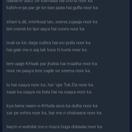
haibat-e-‘aariz se tharraata hai sho’la noor ka
kafsh-e-pa par gir ke ban jaata hai guffa noor ka
sham’a dil, mishkaat tan, seena zujaaja noor ka
teri soorat ke liye aaya hai soora noor ka
mail se kis darja suthra hai wo putla noor ka
hai gale me.n aaj tak kora hi kurta noor ka
tere aage KHaak par jhukta hai maatha noor ka
noor ne paaya tere sajde se seema noor ka
tu hai saaya noor ka, har ‘ujw Tuk.Da noor ka
saae ka saaya na hota hai na saaya noor ka
kya bana naam-e-KHuda asra ka dulha noor ka
sar pe sehra noor ka, bar me.n shahaana noor ka
bazm-e-wahdat me.n maza hoga dobaala noor ka