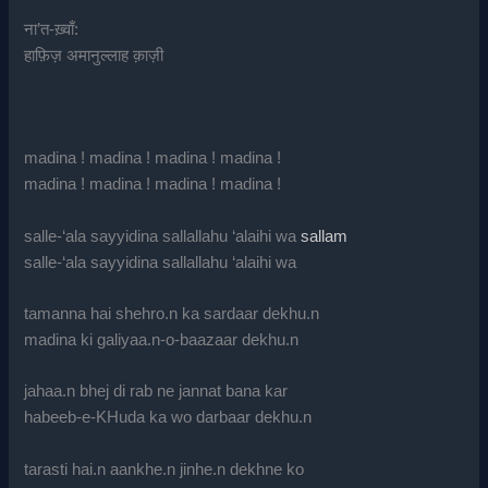
ना’त-ख़्वाँ:
हाफ़िज़ अमानुल्लाह क़ाज़ी
madina ! madina ! madina ! madina !
madina ! madina ! madina ! madina !
salle-‘ala sayyidina sallallahu ‘alaihi wa
sallam
salle-‘ala sayyidina sallallahu ‘alaihi wa
tamanna hai shehro.n ka sardaar dekhu.n
madina ki galiyaa.n-o-baazaar dekhu.n
jahaa.n bhej di rab ne jannat bana kar
habeeb-e-KHuda ka wo darbaar dekhu.n
tarasti hai.n aankhe.n jinhe.n dekhne ko