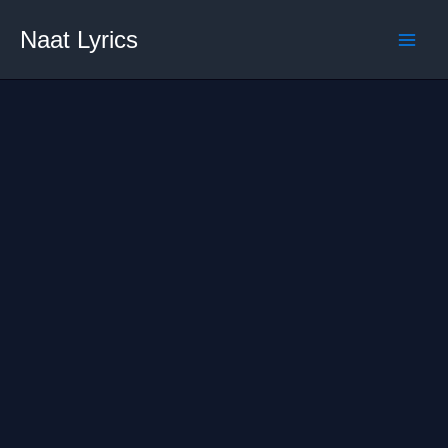
Skip
Naat Lyrics
to
content