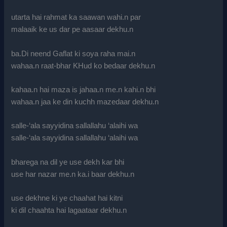
utarta hai rahmat ka saawan wahi.n par
malaaik ke us dar pe aasaar dekhu.n
ba.Di neend Gaflat ki soya raha mai.n
wahaa.n raat-bhar KHud ko bedaar dekhu.n
kahaa.n hai maza is jahaa.n me.n kahi.n bhi
wahaa.n jaa ke din kuchh mazedaar dekhu.n
salle-‘ala sayyidina sallallahu ‘alaihi wa
salle-‘ala sayyidina sallallahu ‘alaihi wa
bharega na dil ye use dekh kar bhi
use har nazar me.n ka.i baar dekhu.n
use dekhne ki ye chaahat hai kitni
ki dil chaahta hai lagaataar dekhu.n