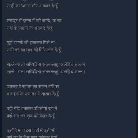
उन्ही का ‘अमल तौर-अतवार देखूँ
तसव्वुर में इतना मैं खो जाऊँ, या रब !
नबी के ज़माने के अनवार देखूँ
मुझे वापसी की इजाज़त मिले ना
उसी दर का ख़ुद को गिरिफ़्तार देखूँ
सल्ले-‘अला सय्यिदिना सल्लल्लाहु ‘अलैहि व सल्लम
सल्ले-‘अला सय्यिदिना सल्लल्लाहु ‘अलैहि व सल्लम
उतरता है रहमत का सावन वहीं पर
मलाइक के उस दर पे आसार देखूँ
बड़ी नींद ग़फ़लत की सोया रहा मैं
वहाँ रात-भर ख़ुद को बेदार देखूँ
कहाँ है मज़ा इस जहाँ में कहीं भी
वहाँ जा के दिन कुछ मज़ेदार देखूँ