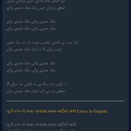
تیرا فیضِ عام جاری، تیری زندگی نرالی
تجھے ہر ولی میں پایا، مکہ مدینے والے
مکہ مدینے والے، مکہ مدینے والے
مکہ مدینے والے، مکہ مدینے والے
کہا سب نے نفسی نفسی، تیرے لب پہ ربِّ حبلی
تیرے پائے کا نہ پایا، مکہ مدینے والے
مکہ مدینے والے، مکہ مدینے والے
مکہ مدینے والے، مکہ مدینے والے
نہ کوئی بتا سکا ہے، نہ کوئی بتا سکے گا
تجھے رب نے کب بنایا، مکہ مدینے والے
તુઝે રબ ને ક્યા બનાયા મક્કા-મદીને વાલે Lyrics in Gujarati
તુઝે રબ ને ક્યા બનાયા મક્કા-મદીને વાલે