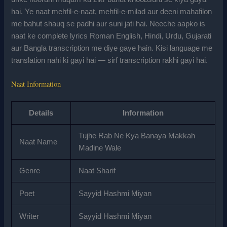
hai. Ye naat mehfil-e-naat, mehfil-e-milad aur deeni mahafilon
me bahut shauq se padhi aur suni jati hai. Neeche aapko is
naat ke complete lyrics Roman English, Hindi, Urdu, Gujarati
aur Bangla transcription me diye gaye hain. Kisi language me
translation nahi ki gayi hai — sirf transcription rakhi gayi hai.
Naat Information
Details
Information
Tujhe Rab Ne Kya Banaya Makkah
Naat Name
Madine Wale
Genre
Naat Sharif
Poet
Sayyid Hashmi Miyan
Writer
Sayyid Hashmi Miyan