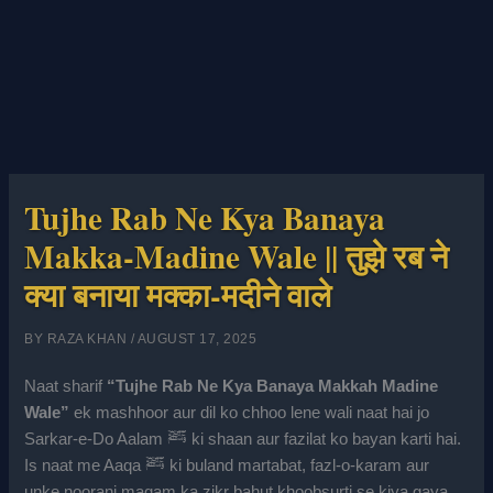
Tujhe Rab Ne Kya Banaya
Makka-Madine Wale || तुझे रब ने
क्या बनाया मक्का-मदीने वाले
BY
RAZA KHAN
/
AUGUST 17, 2025
Naat sharif
“Tujhe Rab Ne Kya Banaya Makkah Madine
Wale”
ek mashhoor aur dil ko chhoo lene wali naat hai jo
Sarkar-e-Do Aalam ﷺ ki shaan aur fazilat ko bayan karti hai.
Is naat me Aaqa ﷺ ki buland martabat, fazl-o-karam aur
unke noorani maqam ka zikr bahut khoobsurti se kiya gaya