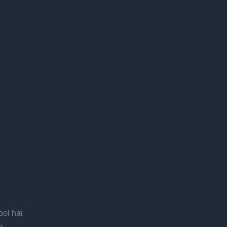
ol hai
i