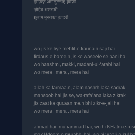
हाफ़िज़ अमानुल्लाह क़ाज़ी
ज़ोहैब अशरफ़ी
ग़ुलाम मुस्तफ़ा क़ादरी
wo jis ke liye mehfil-e-kaunain saji hai
firdaus-e-baree.n jis ke waseele se bani hai
wo haashmi, makki, madani-ul-‘arabi hai
wo mera , mera , mera hai
allah ka farmaa.n, alam nashrh laka sadrak
mansoob hai jis se, wa-rafa’ana laka zikrak
jis zaat ka qur.aan me.n bhi zikr-e-jali hai
wo mera , mera , mera hai
ahmad hai, muhammad hai, wo hi KHatm-e-ruso
maKHdoom-o-murabbi hai, wo hi waali-e-kul ha