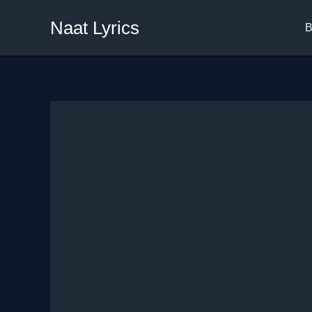
Skip
Naat Lyrics
to
B
content