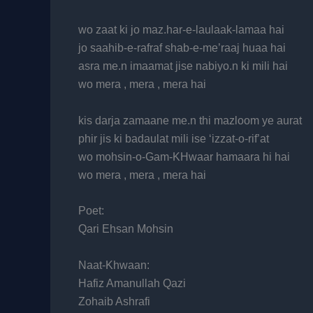
wo zaat ki jo maz.har-e-laulaak-lamaa hai
jo saahib-e-rafraf shab-e-me’raaj huaa hai
asra me.n imaamat jise nabiyo.n ki mili hai
wo mera , mera , mera hai
kis darja zamaane me.n thi mazloom ye aurat
phir jis ki badaulat mili ise ‘izzat-o-rif’at
wo mohsin-o-Gam-KHwaar hamaara hi hai
wo mera , mera , mera hai
Poet:
Qari Ehsan Mohsin
Naat-Khwaan:
Hafiz Amanullah Qazi
Zohaib Ashrafi