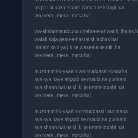
us par hi nazar saare zamaane ki lagi hai
wo mera , mera , mera hai
wa-shshamsudduha chehra-e-anwar ki jhalak h
walail saja gesu-e-hazrat ki lachak hai
‘aalam ko ziya jis ke waseele se mili hai
wo mera , mera , mera hai
muzammil-o-yaasin wa muddassir-o-taaha
kya kya naye alqaab se maula ne pukaara
kya shaan hai us ki, ki jo ummi-laqabi hai
wo mera , mera , mera hai
muzammil-o-yaasin-o-muddassir aur taaha
kya kya naye alqaab se maula ne pukaara
kya shaan hai us ki, ki jo ummi-laqabi hai
wo mera , mera , mera hai