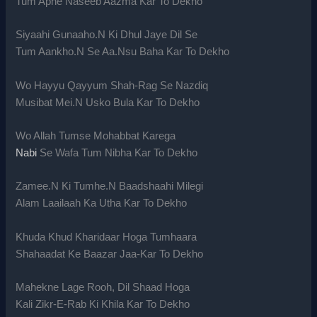
Tum Apne Naseeb Aazma Kar To Dekho
Siyaahi Gunaaho.N Ki Dhul Jaye Dil Se
Tum Aankho.N Se Aa.Nsu Baha Kar To Dekho
Wo Hayyu Qayyum Shah-Rag Se Nazdiq
Musibat Mei.N Usko Bula Kar To Dekho
Wo Allah Tumse Mohabbat Karega
Nabi
Se Wafa Tum Nibha Kar To Dekho
Zamee.N Ki Tumhe.N Baadshaahi Milegi
Alam Laailaah Ka Utha Kar To Dekho
Khuda Khud Kharidaar Hoga Tumhaara
Shahaadat Ke Baazar Jaa-Kar To Dekho
Mahekne Lage Rooh, Dil Shaad Hoga
Kali Zikr-E-Rab Ki Khila Kar To Dekho