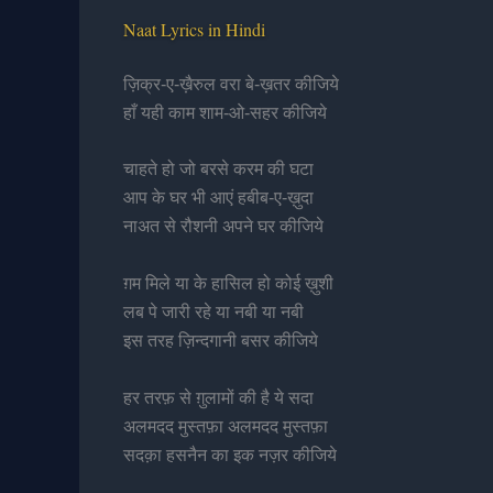
Naat Lyrics in Hindi
ज़िक्र-ए-ख़ैरुल वरा बे-ख़तर कीजिये
हाँ यही काम शाम-ओ-सहर कीजिये
चाहते हो जो बरसे करम की घटा
आप के घर भी आएं हबीब-ए-ख़ुदा
नाअत से रौशनी अपने घर कीजिये
ग़म मिले या के हासिल हो कोई ख़ुशी
लब पे जारी रहे या नबी या नबी
इस तरह ज़िन्दगानी बसर कीजिये
हर तरफ़ से ग़ुलामों की है ये सदा
अलमदद मुस्तफ़ा अलमदद मुस्तफ़ा
सदक़ा हसनैन का इक नज़र कीजिये