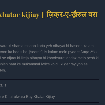
tar kijiay || ज़िक्र-ए-ख़ैरुल वरा
lwara ki shama roshan karta yeh nihayat hi haseen kalam
koon ka baais hai [search]. Is kalam mein pyaare Aaqa ﷺ ki
se nijaat ki ilteja nihayat hi khoobsurat andaz mein pesh ki
shish naat ke mukammal lyrics ko dil ki gehrayiyon se
ein.
ails
r e Khairulwara Bay Khatar Kijiay