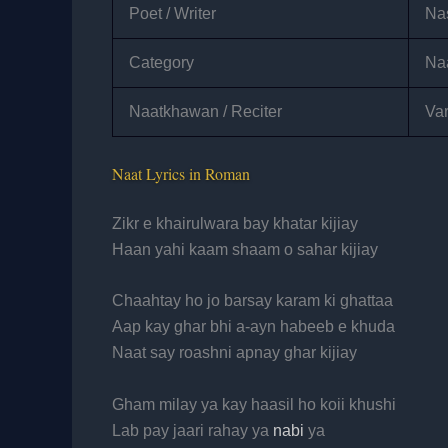
Poet / Writer
Nas
Category
Na
Naatkhawan / Reciter
Var
Naat Lyrics in Roman
Zikr e khairulwara bay khatar kijiay
Haan yahi kaam shaam o sahar kijiay
Chaahtay ho jo barsay karam ki ghattaa
Aap kay ghar bhi a-ayn habeeb e khuda
Naat say roashni apnay ghar kijiay
Gham milay ya kay haasil ho koii khushi
Lab pay jaari rahay ya
nabi
ya