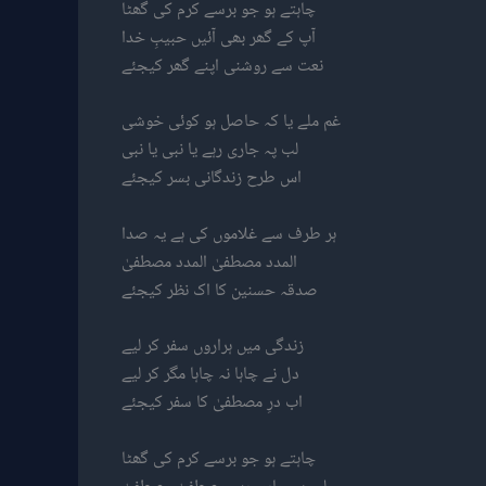
چاہتے ہو جو برسے کرم کی گھٹا
آپ کے گھر بھی آئیں حبیبِ خدا
نعت سے روشنی اپنے گھر کیجئے
غم ملے یا کہ حاصل ہو کوئی خوشی
لب پہ جاری رہے یا نبی یا نبی
اس طرح زندگانی بسر کیجئے
ہر طرف سے غلاموں کی ہے یہ صدا
المدد مصطفیٰ المدد مصطفیٰ
صدقہ حسنین کا اک نظر کیجئے
زندگی میں ہراروں سفر کر لیے
دل نے چاہا نہ چاہا مگر کر لیے
اب درِ مصطفیٰ کا سفر کیجئے
چاہتے ہو جو برسے کرم کی گھٹا
لب پہ جاری رہے مصطفیٰ مصطفیٰ