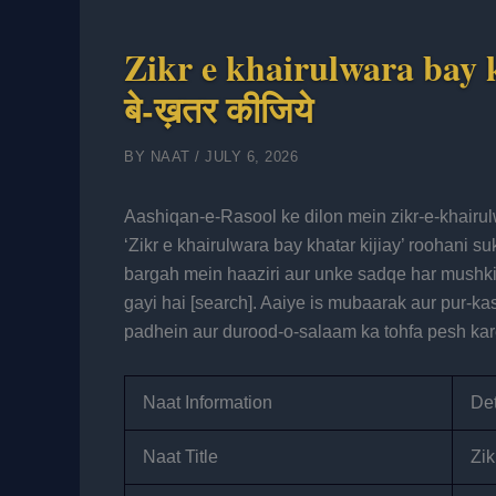
Zikr e khairulwara bay kha
बे-ख़तर कीजिये
BY
NAAT
/
JULY 6, 2026
Aashiqan-e-Rasool ke dilon mein zikr-e-khairu
‘Zikr e khairulwara bay khatar kijiay’ roohani su
bargah mein haaziri aur unke sadqe har mushkil 
gayi hai [search]. Aaiye is mubaarak aur pur-ka
padhein aur durood-o-salaam ka tohfa pesh kar
Naat Information
Det
Naat Title
Zik