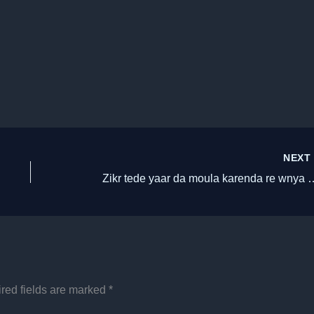
NEX
Zikr tede yaar da moula karenda re wnya Naat Lyrics 
red fields are marked
*