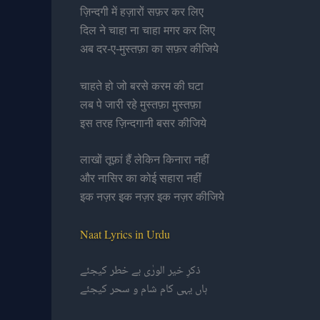
ज़िन्दगी में हज़ारों सफ़र कर लिए
दिल ने चाहा ना चाहा मगर कर लिए
अब दर-ए-मुस्तफ़ा का सफ़र कीजिये
चाहते हो जो बरसे करम की घटा
लब पे जारी रहे मुस्तफ़ा मुस्तफ़ा
इस तरह ज़िन्दगानी बसर कीजिये
लाखों तूफ़ां हैं लेकिन किनारा नहीं
और नासिर का कोई सहारा नहीं
इक नज़र इक नज़र इक नज़र कीजिये
Naat Lyrics in Urdu
ذکرِ خیر الورٰی بے خطر کیجئے
ہاں یہی کام شام و سحر کیجئے