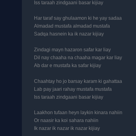
Iss taraah zindgaani basar kijiay
Har taraf say ghulaamon ki he yay sadaa
Almadad mustafa almadad mustafa
Sadqa hasnein ka ik nazar kijiay
Zindagi mayn hazaron safar kar liay
Dil nay chaaha na chaaha magar kar liay
Ab dar e mustafa ka safar kijiay
Chaahtay ho jo barsay karam ki gahattaa
Lab pay jaari rahay mustafa mustafa
Iss taraah zindgaani basar kijiay
Laakhon tufaan heyn laykin kinara nahiin
Or naasir ka koi sahara nahiin
Ik nazar ik nazar ik nazar kijiay