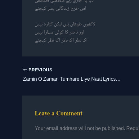
اس طرح زندگانی بسر کیجئے
لاکھوں طوفاں ہیں لیکن کنارہ نہیں
اور ناصر کا کوئی سہارا نہیں
اک نظر اک نظر اک نظر کیجئے
PREVIOUS
Zamin O Zaman Tumhare Liye Naat Lyrics || ज़मीं ओ ज़मां तुम्हारे लिए
Leave a Comment
Your email address will not be published.
Requi