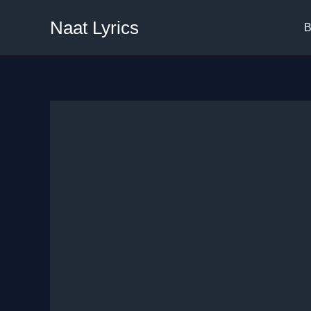
Skip
Naat Lyrics
to
B
content