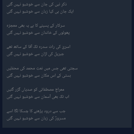
ذکرِ نبی کی جان سے خوشبو نہیں گئی
ایک جان ہی کیا زبان سے خوشبو نہیں گئی
سرکار کے پسینے کا ہے یہ بھی معجزہ
پھولوں کے خاندان سے خوشبو نہیں گئی
اسریٰ کی رات سدرہ تک آقا کے ساتھ تھے
جبریل کی اڑان سے خوشبو نہیں گئی
سجتی تھی جس میں نعتِ محمد کی محفلیں
بستی کے اس مکان سے خوشبو نہیں گئی
معراجِ مصطفائی کو صدیاں گزر گئیں
اب تک بھی آسمان سے خوشبو نہیں گئی
جب سے درود پڑھنے کا چسکا لگا اسے
مسرورؔ کی زبان سے خوشبو نہیں گئی