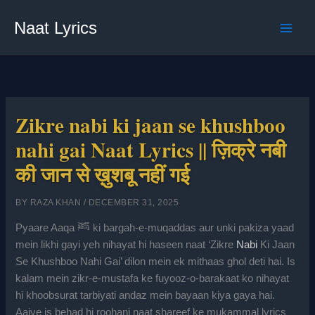
Skip
Naat Lyrics
to
content
Zikre nabi ki jaan se khushboo
nahi gai Naat Lyrics || ज़िक्रे नबी
की जान से ख़ुशबू नहीं गई
BY
RAZA KHAN
/
DECEMBER 31, 2025
Pyaare Aaqa ﷺ ki bargah-e-muqaddas aur unki pakiza yaad
mein likhi gayi yeh nihayat hi haseen naat ‘Zikre
Nabi
Ki Jaan
Se Khushboo Nahi Gai’ dilon mein ek mithaas ghol deti hai. Is
kalam mein zikr-e-mustafa ke fuyooz-o-barakaat ko nihayat
hi khoobsurat tarbiyati andaz mein bayaan kiya gaya hai.
Aaiye is behad hi roohani naat shareef ke mukammal lyrics