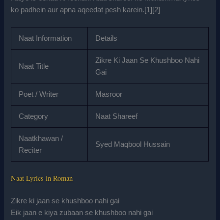
ko padhein aur apna aqeedat pesh karein.[
1
][
2
]
Naat Information
Details
Zikre Ki Jaan Se Khushboo Nahi
Naat Title
Gai
Poet / Writer
Masroor
Category
Naat Shareef
Naatkhawan /
Syed Maqbool Hussain
Reciter
Naat Lyrics in Roman
Zikre ki jaan se khushboo nahi gai
Eik jaan e kiya zubaan se khushboo nahi gai