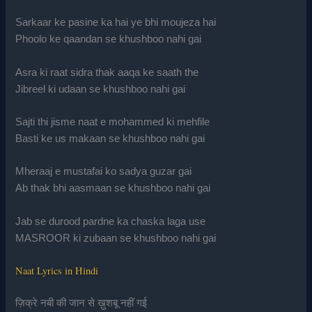
Sarkaar ke pasine ka hai ye bhi moujeza hai
Phoolo ke qaandan se khushboo nahi gai
Asra ki raat sidra thak aaqa ke saath the
Jibreel ki udaan se khushboo nahi gai
Sajti thi jisme naat e mohammed ki mehfile
Basti ke us makaan se khushboo nahi gai
Mheraaj e mustafai ko sadya guzar gai
Ab thak bhi aasmaan se khushboo nahi gai
Jab se durood pardne ka chaska laga use
MASROOR ki zubaan se khushboo nahi gai
Naat Lyrics in Hindi
ज़िक्रे नबी की जान से ख़ुशबू नहीं गई