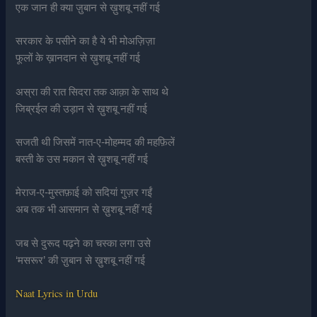
एक जान ही क्या ज़ुबान से ख़ुशबू नहीं गई
सरकार के पसीने का है ये भी मोअज़िज़ा
फूलों के ख़ानदान से ख़ुशबू नहीं गई
अस्रा की रात सिदरा तक आक़ा के साथ थे
जिब्रईल की उड़ान से ख़ुशबू नहीं गई
सजती थी जिसमें नात-ए-मोहम्मद की महफ़िलें
बस्ती के उस मकान से ख़ुशबू नहीं गई
मेराज-ए-मुस्तफ़ाई को सदियां गुज़र गईं
अब तक भी आसमान से ख़ुशबू नहीं गई
जब से दुरूद पढ़ने का चस्का लगा उसे
‘मसरूर’ की ज़ुबान से ख़ुशबू नहीं गई
Naat Lyrics in Urdu