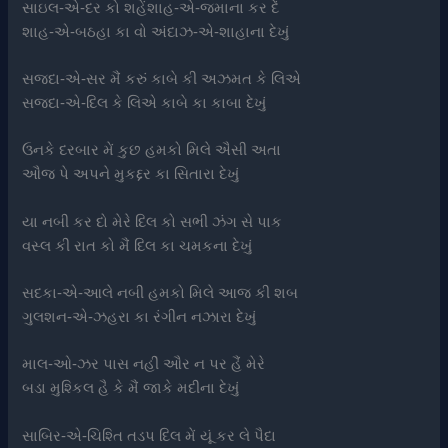
સાઇલ-એ-દર કો શહેંશાહ-એ-જમાના કર દેં
શાહ-એ-બઠહા કા વો અંદાઝ-એ-શાહાના દેખું
સજદા-એ-સર મૈં કરું કાબે કી અઝમત કે લિએ
સજદા-એ-દિલ કે લિએ કાબે કા કાબા દેખું
ઉનકે દરબાર મેં કુછ હમકો મિલે ઐસી અતા
ઔજ પે અપને મુકદ્દર કા સિતારા દેખું
યા નબી કર દો મેરે દિલ કો સભી ઝંગ સે પાક
વસ્લ કી રાત કો મૈં દિલ કા ચમકના દેખું
સદકા-એ-આલે નબી હમકો મિલે આજ કી શબ
ગુલશન-એ-ઝહરા કા રંગીન નઝારા દેખું
માલ-ઓ-ઝર પાસ નહીં ઔર ન પર હૈં મેરે
બડા મુશ્કિલ હૈ કે મૈં જાકે મદીના દેખું
સાબિર-એ-ચિશ્તિ તડપ દિલ મેં યૂં કર લે પૈદા