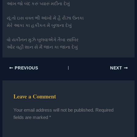
આંખ જો બંદ કરું પ્યારું મદીના દેખું
યૂં તો ઇસ વક્ત ભી આંખોં મેં હૈ રૌઝા ઉનકા
મેરે આકા કા હકીકત મેં બુલાના દેખું
વો યકીનન મુઝે બુલવાએંગે તૈબા સાબિર
ઔર વહીં શાન સે મૈં જાન કા જાના દેખું
PREVIOUS
NEXT
Leave a Comment
Your email address will not be published.
Required
fields are marked
*