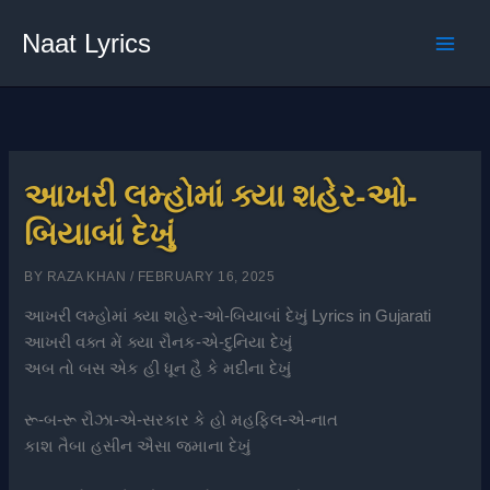
Skip
Naat Lyrics
to
content
આખરી લમ્હોમાં ક્યા શહેર-ઓ-
બિયાબાં દેખું
BY
RAZA KHAN
/
FEBRUARY 16, 2025
આખરી લમ્હોમાં ક્યા શહેર-ઓ-બિયાબાં દેખું Lyrics in Gujarati
આખરી વક્ત મેં ક્યા રૌનક-એ-દુનિયા દેખું
અબ તો બસ એક હી ધૂન હૈ કે મદીના દેખું
રૂ-બ-રૂ રૌઝા-એ-સરકાર કે હો મહફિલ-એ-નાત
કાશ તૈબા હસીન ઐસા જમાના દેખું