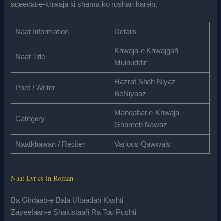
aqeedat-e-khwaja ki shama ko roshan karein.
Naat Information
Details
Khwaja-e Khwajgañ
Naat Title
Muinuddin
Hazrat Shah Niyaz
Poet / Writer
BeNiyaaz
Manqabat-e-Khwaja
Category
Ghareeb Nawaz
Naatkhawan / Reciter
Various Qawwals
Naat Lyrics in Roman
Ba Girdaab-e Bala Uftaadah Kashti
Zayeefaan-e Shakistaañ Ra Tou Pushti