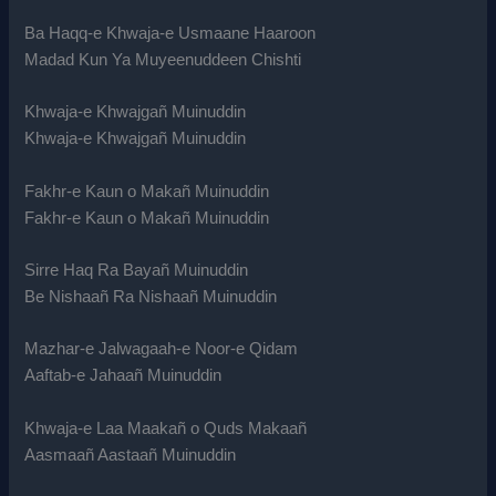
Ba Haqq-e Khwaja-e Usmaane Haaroon
Madad Kun Ya Muyeenuddeen Chishti
Khwaja-e Khwajgañ Muinuddin
Khwaja-e Khwajgañ Muinuddin
Fakhr-e Kaun o Makañ Muinuddin
Fakhr-e Kaun o Makañ Muinuddin
Sirre Haq Ra Bayañ Muinuddin
Be Nishaañ Ra Nishaañ Muinuddin
Mazhar-e Jalwagaah-e Noor-e Qidam
Aaftab-e Jahaañ Muinuddin
Khwaja-e Laa Maakañ o Quds Makaañ
Aasmaañ Aastaañ Muinuddin