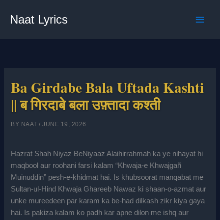
Skip
Naat Lyrics
to
content
Ba Girdabe Bala Uftada Kashti
|| ब गिरदाबे बला उफ़्तादा कश्ती
BY
NAAT
/
JUNE 19, 2026
Hazrat Shah Niyaz BeNiyaaz Alaihirrahmah ka ye nihayat hi
maqbool aur roohani farsi kalam “Khwaja-e Khwajgañ
Muinuddin” pesh-e-khidmat hai. Is khubsoorat manqabat me
Sultan-ul-Hind Khwaja Ghareeb Nawaz ki shaan-o-azmat aur
unke mureedeen par karam ka be-had dilkash zikr kiya gaya
hai. Is pakiza kalam ko padh kar apne dilon me ishq aur