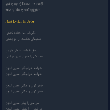
क़ुर्ब-ए-हक़ ऐ नियाज़ गर ख़्वाही
साज़-ए-विर्द-ए-ज़बाँ मुईनुद्दीन
Naat Lyrics in Urdu
بگردابِ بلا افتادہ کشتی
ضعیفانِ شکستہ را تو پشتی
بحقِ خواجۂ عثمانِ ہارون
مدد کن یا معین الدین چشتی
خواجۂ خواجگاں معین الدین
خواجۂ خواجگاں معین الدین
فخرِ کون و مکاں معین الدین
فخرِ کون و مکاں معین الدین
سرِ حق را بیاں معین الدین
بے نشاں را نشاں معین الدین