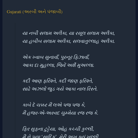
Gujarati (અરબી અને પંજાબી)
યા નબી સલામ અલૈકા, યા રસૂલ સલામ અલૈકા,
યા હબીબ સલામ અલૈકા, સલવાતુલ્લાહ અલૈકા.
એક ખ્વાબ સુનાવાઁ, પુરનૂર ફિઝાવાઁ,
આકા દા મુહલ્લા, જિવેં અર્શે મુઅલ્લા.
કદી આણ ફરિશ્તે, કદી જાણ ફરિશ્તે,
સાઢે અઝલોં જુડ ગયે આકા નાલ રિસ્તે.
કાબે દે ચક્કર મૈં લએ પજ પજ કે,
મૈં હજર-એ-અસ્વદ ચુમ્મેયા રજ રજ કે.
ફિર સુફના ટુટ્ટેયા, ઓહ કચ્ચી કુલ્લી,
મૈં રો પયા ‘સાદિક’, મેરી અખ ક્યું ખુલ્લી.