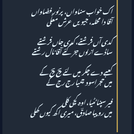
اک خواب سناواں، پرنور فضاواں
آقا دا محلہ، جیویں عرش معلّٰی
کدی آں فرشتے، کدی جاں فرشتے
ساڈے ازلوں جڑ گئے آقا نال رشتے
کعبے دے چکر میں لئے پج پج کے
میں حجر اسود چمیا رج رج کے
فیر سپنا ٹٹیا، اوہ کچی کلی
میں رو پیا صادقؔ، میری اکھ کیوں کھلی