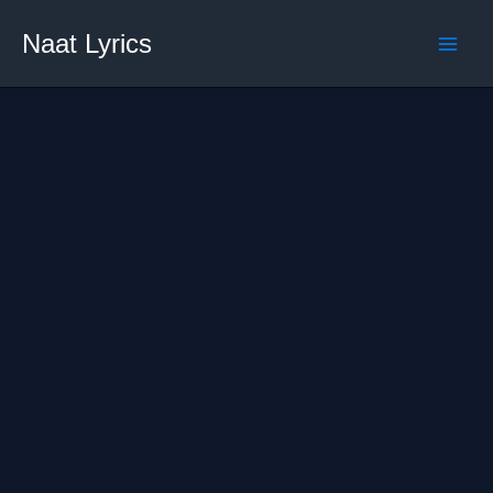
Skip
Naat Lyrics
to
content