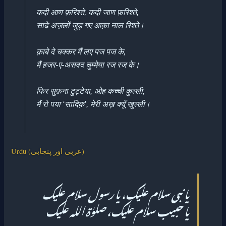
कदी आण फ़रिश्ते, कदी जाण फ़रिश्ते,
साढे अज़लों जुड़ गए आक़ा नाल रिश्ते।
क़ाबे दे चक्कर मैं लए पज पज के,
मैं हजर-ए-असवद चुम्मेया रज रज के।
फिर सुफ़ना टुट्टेया, ओह कच्ची कुल्ली,
मैं रो पया ‘सादिक़’, मेरी अख़ क्यूँ खुल्ली।
Urdu (عربی اور پنجابی)
یا نبی سلام علیک، یا رسول سلام علیک
یا حبیب سلام علیک، صلوٰۃ اللہ علیک