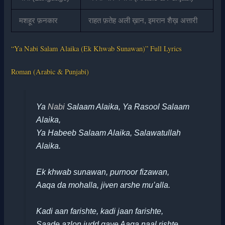
मशहूर फ़नकार
राहत फ़तेह अली ख़ान, इमरान शैख़ अत्तारी
“Ya Nabi Salam Alaika (Ek Khwab Sunawan)” Full Lyrics
Roman (Arabic & Punjabi)
Ya
Nabi
Salaam Alaika, Ya Rasool Salaam
Alaika,
Ya Habeeb Salaam Alaika, Salawatullah
Alaika.
Ek khwab sunawan, purnoor fizawan,
Aaqa da mohalla, jiven arshe mu’alla.
Kadi aan farishte, kadi jaan farishte,
Saade azlon judd gaye Aaqa naal rishte.