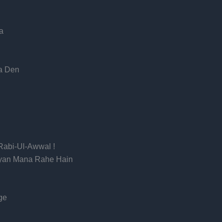
a
a Den
Rabi-Ul-Awwal !
iyan Mana Rahe Hain
ge