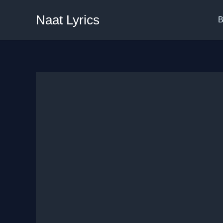
Skip
Naat Lyrics
to
B
content