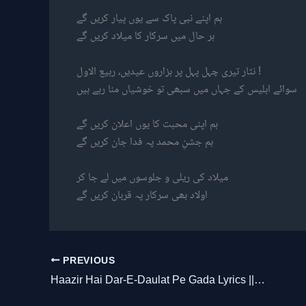
ہم اپنے نبی پاک سے یوں پیار کریں گے
ہر حال میں سرکار کا میلاد کریں گے
نثار تیری چہل پہل پر ہزاروں عیدیں، ربیع الاول !
سوائے ابلیس کے جہاں میں سبھی تو خوشیاں منا رہے ہیں
ہم اپنی محبت کا یوں اعلان کریں گے
ہم جشنِ محمد پہ فدا جان کریں گے
میلاد کی ریلی و جلوسوں میں لے جا کر
اولاد بھی سرکار پہ قربان کریں گے
PREVIOUS
Haazir Hai Dar-E-Daulat Pe Gada Lyrics || हाज़िर है दर-ए-दौलत पे गदा, सरकार ! तवज्जोह फ़रमाएँ