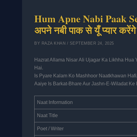
Hum Apne Nabi Paak Se 
अपने नबी पाक से यूँ प्यार करेंगे
BY
RAZA KHAN
/
SEPTEMBER 24, 2025
Hazrat Allama Nisar Ali Ujagar Ka Likhha Hua
Hai.
Is Pyare Kalam Ko Mashhoor Naatkhawan Hafiz
Aaiye Is Barkat-Bhare Aur Jashn-E-Wiladat Ke
Naat Information
Naat Title
Poet / Writer