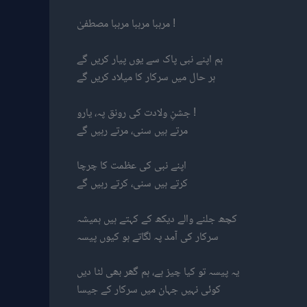
مرہبا مرہبا مرہبا مصطفیٰ !
ہم اپنے نبی پاک سے یوں پیار کریں گے
ہر حال میں سرکار کا میلاد کریں گے
جشنِ ولادت کی رونق پہ، یارو !
مرتے ہیں سنی، مرتے رہیں گے
اپنے نبی کی عظمت کا چرچا
کرتے ہیں سنی، کرتے رہیں گے
کچھ جلنے والے دیکھ کے کہتے ہیں ہمیشہ
سرکار کی آمد پہ لگاتے ہو کیوں پیسہ
یہ پیسہ تو کیا چیز ہے، ہم گھر بھی لٹا دیں
کوئی نہیں جہان میں سرکار کے جیسا