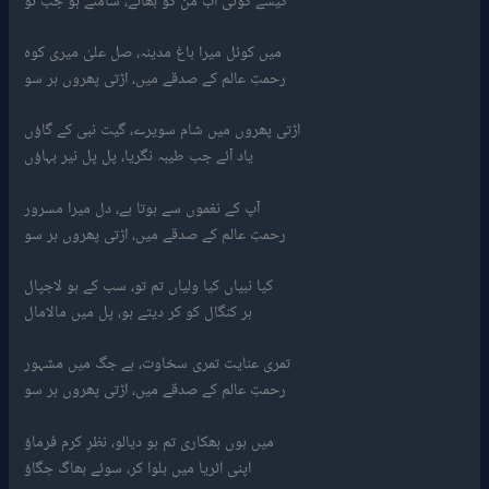
میں کوئل میرا باغ مدینہ، صل علیٰ میری کوہ
رحمتِ عالم کے صدقے میں، اڑتی پھروں ہر سو
اڑتی پھروں میں شام سویرے، گیت نبی کے گاؤں
یاد آئے جب طیبہ نگریا، پل پل نیر بہاؤں
آپ کے نغموں سے ہوتا ہے، دل میرا مسرور
رحمتِ عالم کے صدقے میں، اڑتی پھروں ہر سو
کیا نبیاں کیا ولیاں تم تو، سب کے ہو لاجپال
ہر کنگال کو کر دیتے ہو، پل میں مالامال
تمری عنایت تمری سخاوت، ہے جگ میں مشہور
رحمتِ عالم کے صدقے میں، اڑتی پھروں ہر سو
میں ہوں بھکاری تم ہو دیالو، نظرِ کرم فرماؤ
اپنی اٹریا میں بلوا کر، سوئے بھاگ جگاؤ