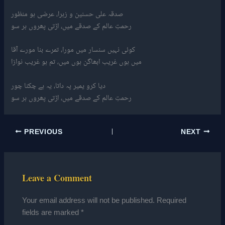
صدقہ علی حسنین و زہرا، عرضی ہو منظور
رحمتِ عالم کے صدقے میں، اڑتی پھروں ہر سو
کوئی نہیں سنسار میں مورا، تمرے بنا مورے آقا
میں ہوں غریب ابھاگن ہوں میں، تم ہو غریب نوازا
دیا کرو یمیر پہ داتا، یہ ہے چکنا چور
رحمتِ عالم کے صدقے میں، اڑتی پھروں ہر سو
PREVIOUS
NEXT
Leave a Comment
Your email address will not be published.
Required
fields are marked
*