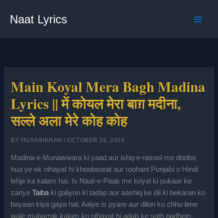
Skip
Naat Lyrics
to
content
Main Koyal Mera Bagh Madina
Lyrics || में कोयल मेरा बाग़ मदीना,
सल्ले अला मेरे कोह कोह
BY
HUSAINKHAN
/
OCTOBER 26, 2024
Madina-e-Munawwara ki yaad aur ishq-e-rasool me dooba
hua ye ek nihayat hi khoobsurat aur roohani Punjabi o Hindi
lehje ka kalam hai. Is Naat-e-Paak me koyal ki pukaar ke
zariye
Taiba
ki galiyon ki tadap aur aashiq ke dil ki bekarari ko
bayaan kiya gaya hai. Aaiye is pyare aur dilon ko chhu lene
wale mubarrak kalam ko nihayat hi adab ke sath padhein.