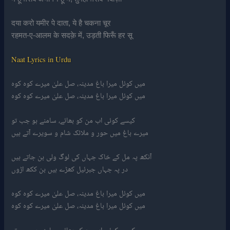
दया करो यमीर पे दाता, ये है चकना चूर
रहमत-ए-आलम के सदक़े में, उड़ती फिरूँ हर सू
Naat Lyrics in Urdu
میں کوئل میرا باغ مدینہ، صل علیٰ میرے کوہ کوہ
میں کوئل میرا باغ مدینہ، صل علیٰ میرے کوہ کوہ
کیسے کوئی اب من کو بھائے، سامنے ہو جب تو
میرے باغ میں حور و ملائک شام و سویرے آتے ہیں
آنکھ پہ مل کے خاک جہاں کی لوگ ولی بن جاتے ہیں
در پہ جہاں جبرئیل کھڑے ہیں بن ککھ اڑوں
میں کوئل میرا باغ مدینہ، صل علیٰ میرے کوہ کوہ
میں کوئل میرا باغ مدینہ، صل علیٰ میرے کوہ کوہ
کیسے کوئی اب من کو بھائے، سامنے ہو جب تو