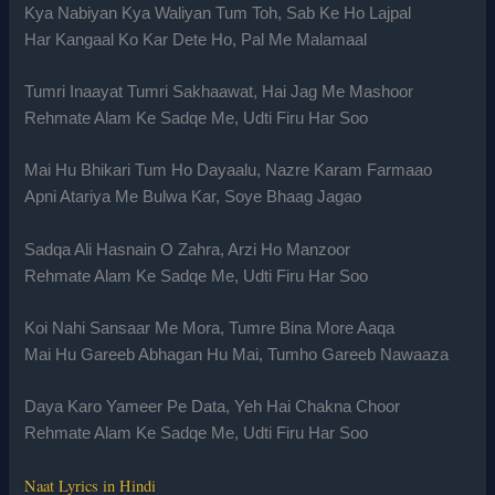
Kya Nabiyan Kya Waliyan Tum Toh, Sab Ke Ho Lajpal
Har Kangaal Ko Kar Dete Ho, Pal Me Malamaal
Tumri Inaayat Tumri Sakhaawat, Hai Jag Me Mashoor
Rehmate Alam Ke Sadqe Me, Udti Firu Har Soo
Mai Hu Bhikari Tum Ho Dayaalu, Nazre Karam Farmaao
Apni Atariya Me Bulwa Kar, Soye Bhaag Jagao
Sadqa Ali Hasnain O Zahra, Arzi Ho Manzoor
Rehmate Alam Ke Sadqe Me, Udti Firu Har Soo
Koi Nahi Sansaar Me Mora, Tumre Bina More Aaqa
Mai Hu Gareeb Abhagan Hu Mai, Tumho Gareeb Nawaaza
Daya Karo Yameer Pe Data, Yeh Hai Chakna Choor
Rehmate Alam Ke Sadqe Me, Udti Firu Har Soo
Naat Lyrics in Hindi