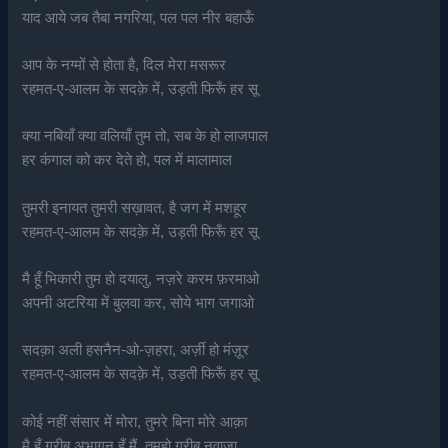
याद आये जब तैबा नगरिया, पल पल नीर बहाऊँ
आप के नग्मों से होता है, दिल मेरा मसरूर
रहमत-ए-आलम के सदक़े में, उड़ती फिरूँ हर सू
क्या नबियाँ क्या वलियाँ तुम तो, सब के हो लाजपाल
हर कंगाल को कर देते हो, पल में मालामाल
तुमरी इनायत तुमरी सख़ावत, है जग में मशहूर
रहमत-ए-आलम के सदक़े में, उड़ती फिरूँ हर सू
मै हूँ भिकारी तुम हो दयालु, नज़रे करम फ़रमाओ
अपनी अटरिया में बुलवा कर, सोये भाग जगाओ
सदक़ा अली हसनैन-ओ-ज़हरा, अर्ज़ी हो मंज़ूर
रहमत-ए-आलम के सदक़े में, उड़ती फिरूँ हर सू
कोई नहीं संसार में मोरा, तुमरे बिना मोरे आक़ा
मै हूँ ग़रीब अभागन हूँ मैं, तुमहो ग़रीब नवाज़ा