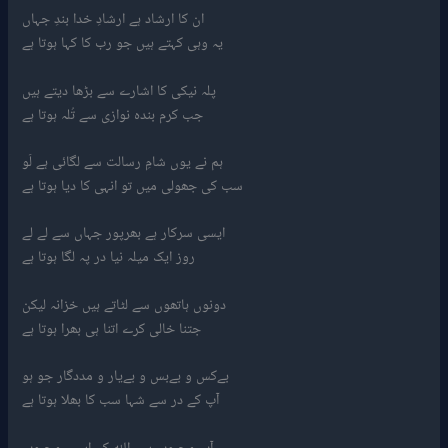
ان کا ارشاد ہے ارشادِ خدا بندِ جہاں
یہ وہی کہتے ہیں جو رب کا کہا ہوتا ہے
پلہ نیکی کا اشارے سے بڑھا دیتے ہیں
جب کرم بندہ نوازی سے تُلہ ہوتا ہے
ہم نے یوں شامِ رسالت سے لگائی ہے لَو
سب کی جھولی میں تو انہی کا دیا ہوتا ہے
ایسی سرکار ہے بھرپور جہاں سے لے لے
روز ایک میلہ نیا در پہ لگا ہوتا ہے
دونوں ہاتھوں سے لٹاتے ہیں خزانہ لیکن
جتنا خالی کرے اتنا ہی بھرا ہوتا ہے
بےکس و بےبس و بےیار و مددگار جو ہو
آپ کے در سے شہا سب کا بھلا ہوتا ہے
آپ محبوب ہیں اللہ کے ایسے محبوب