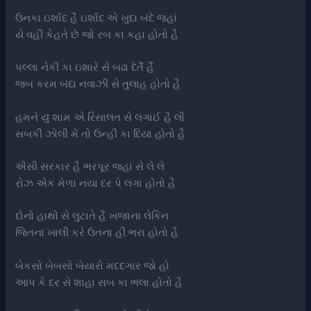
ઉનકા ઇર્શાદ હૈ ઇર્શાદ એ ખુદા બંદે જહાં
યે વહી કેહતે છે જો રબ કા કહા હોતો હૈ
પલ્લા નેકી કા ઇશારે સે બઢા દેતેઁ હૈં
જબ કરમ બંદા નવાઝી સે તુલાહ હોતો હૈ
હમને યુ̃ શામ એ રિસાલત સે લગાઈ હૈ લૌ
સબકી ઝોલી મેં તો ઉન્હીં કા દિયા હોતો હૈ
ઐસી સરકાર હૈ ભરપૂર જહાં સે લે લે
રોઝ એક મેળા નયા દર પે લગા હોતો હૈ
દોનો હાથોં સે લુટાતે હૈં ખજાના લેકિન
જિતના ખાલી કરે ઉતના હી ભરા હોતો હૈ
બેકસો બેબસો બેયારો મદદગાર જો હો
આપ કે દર સે શાહા સબ કા ભલા હોતો હૈ