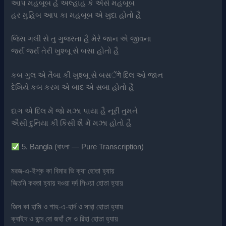
આપ મહબૂબ હૈં અલ્હાહ કે ઐસે મહબૂબ
હર મુહિબ આપ કા મહબૂબ એ ખુદા હોતો હૈ
જિસ ગલી સે તુ ગુજરતા હૈ મેરે જાન એ જીવના
જર્રા જર્રા તેરી ખુશ્બૂ સે બસા હોતો હૈ
કબ ગુલ એ તૈબા કી ખુશ્બૂ સે બસेंगे દિલ ઓ જાન
દેખિયે કબ કરમ એ બાદ એ સબા હોતો હૈ
દાગ એ દિલ મેં જો મઝા પાયા હૈ નૂરી તુમને
ઐસી દુનિયા કી કિસી શૈ મેં મઝા હોતો હૈ
5. Bangla (বাংলা — Pure Transcription)
মরজ-এ-ইশ্‌ক কা বিমার ভি ক্যা হোতা হ্যায়
জিতনি করতা হ্যায় দওয়া দর্দ সিওয়া হোতা হ্যায়
জিস কা হামি ও শাহ-এ-হার্দ ও সারা় হোতা হ্যায়
ক্বাইদ ও বন্দে দো জহাঁ সে ও রিহা হোতা হ্যায়