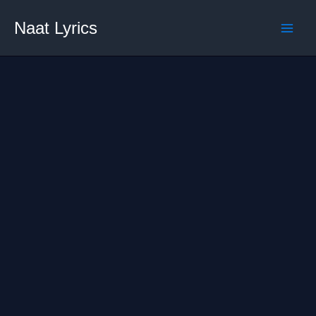
Skip
Naat Lyrics
to
content