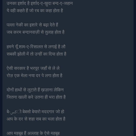
उनका इर्शाद है इर्शाद-ए-ख़ुदा बन्द-ए-जहान
ये वही कहते हैं जो रब का कहा होता है
पल्ला नेकी का इशारे से बढ़ा देते हैं
जब करम बन्दानवाज़ी से तुलाह होता है
हमने यूँ शाम-ए-रिसालत से लगाई है लौ
सबकी झोली में तो उन्हीं का दिया होता है
ऐसी सरकार है भरपूर जहाँ से ले ले
रोज़ एक मेला नया दर पे लगा होता है
दोनों हाथों से लुटाते हैं ख़ज़ाना लेकिन
जितना खाली करे उतना ही भरा होता है
बे-كسो बेबसो बेयारो मददगार जो हो
आप के दर से शहा सब का भला होता है
आप महबूब हैं अल्लाह के ऐसे महबूब