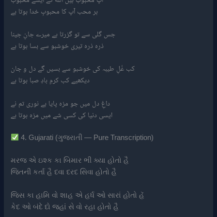
ہر محب آپ کا محبوبِ خدا ہوتا ہے
جس گلی سے تو گزرتا ہے میرے جانِ جینا
ذرہ ذرہ تیری خوشبو سے بسا ہوتا ہے
کب غُلِ طیبہ کی خوشبو سے بسیں گے دل و جان
دیکھیے کب کرمِ بادِ صبا ہوتا ہے
داغِ دل میں جو مزہ پایا ہے نوری تم نے
ایسی دنیا کی کسی شے میں مزہ ہوتا ہے
4. Gujarati (ગુજરાતી — Pure Transcription)
મરજ એ ઇશ્ક કા બિમાર ભી ક્યા હોતો હૈ
જિતની કર્તા હૈ દવા દરદ સિવા હોતો હૈ
જિસ કા હામિ વો શાહ એ હર્ધ ઓ સારાં હોતો હૅ
કેદ ઓ બંદે દો જહાં સે વો રહા હોતો હૈ