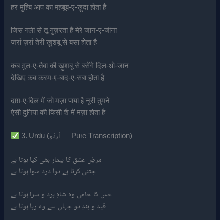
हर मुहिब आप का महबूब-ए-ख़ुदा होता है
जिस गली से तू गुज़रता है मेरे जान-ए-जीना
ज़र्रा ज़र्रा तेरी ख़ुशबू से बसा होता है
कब ग़ुल-ए-तैबा की ख़ुशबू से बसेंगे दिल-ओ-जान
देखिए कब करम-ए-बाद-ए-सबा होता है
दाग़-ए-दिल में जो मज़ा पाया है नूरी तुमने
ऐसी दुनिया की किसी शै में मज़ा होता है
3. Urdu (اُردُو — Pure Transcription)
مرضِ عشق کا بیمار بھی کیا ہوتا ہے
جتنی کرتا ہے دوا درد سوا ہوتا ہے
جس کا حامی وہ شاہِ ہرد و سرا ہوتا ہے
قید و بندِ دو جہاں سے وہ رہا ہوتا ہے