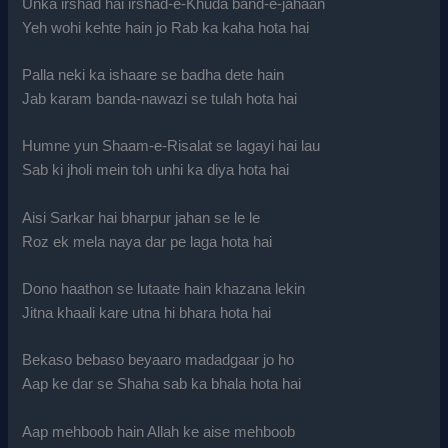
Unka irshad hai irshad-e-Khuda band-e-jahaan
Yeh wohi kehte hain jo Rab ka kaha hota hai
Palla neki ka ishaare se badha dete hain
Jab karam banda-nawazi se tulah hota hai
Humne yun Shaam-e-Risalat se lagayi hai lau
Sab ki jholi mein toh unhi ka diya hota hai
Aisi Sarkar hai bharpur jahan se le le
Roz ek mela naya dar pe laga hota hai
Dono haathon se lutaate hain khazana lekin
Jitna khaali kare utna hi bhara hota hai
Bekaso bebaso beyaaro madadgaar jo ho
Aap ke dar se Shaha sab ka bhala hota hai
Aap mehboob hain Allah ke aise mehboob