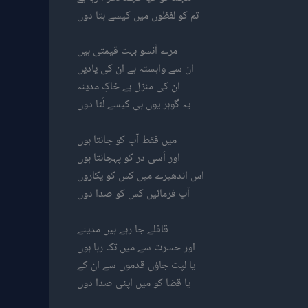
تم کو لفظوں میں کیسے بتا دوں
مرے آنسو بہت قیمتی ہیں
ان سے وابستہ ہے ان کی یادیں
ان کی منزل ہے خاکِ مدینہ
یہ گوہر یوں ہی کیسے لُٹا دوں
میں فقط آپ کو جانتا ہوں
اور اُسی در کو پہچانتا ہوں
اس اندھیرے میں کس کو پکاروں
آپ فرمائیں کس کو صدا دوں
قافلے جا رہے ہیں مدینے
اور حسرت سے میں تک رہا ہوں
یا لپٹ جاؤں قدموں سے ان کے
یا قضا کو میں اپنی صدا دوں