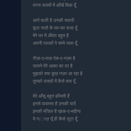
वरना कदमों में आँखें बिछा दूँ
आने वाली है उनकी सवारी
फूल नातों के घर-घर सजा दूँ
मेरे घर में अँधेरा बहुत है
अपनी पलकों पे शम्मे जला दूँ
रौज़ा-ए-पाक पेश-ए-नज़र है
सामने मेरे आका का दर है
मुझको क्या कुछ नज़र आ रहा है
तुमको लफ़्ज़ों में कैसे बता दूँ
मेरे आँसू बहुत क़ीमती हैं
इनसे वाबस्ता है उनकी यादें
इनकी मंज़िल है ख़ाक-ए-मदीना
ये गোহऱ यूँ ही कैसे लुटा दूँ