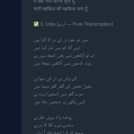
मैं जहाँ नात अपनी सुना दूँ
सारी महफ़िल की महफ़िल जगा दूँ
3. Urdu (اُردُو — Pure Transcription)
میں تو خود ان کے در کا گدا ہوں
اپنے آقا کو میں نذر کیا دوں
اب تو آنکھوں میں بھی کچھ نہیں ہے
ورنہ قدموں میں آنکھیں بچھا دوں
آنے والی ہے ان کی سواری
پھول نعتوں کے گھر گھر سجا دوں
مرے گھر میں اندھیرا بہت ہے
اپنی پلکوں پہ شمعیں جلا دوں
روضۂ پاک پیشِ نظر ہے
سامنے مرے آقا کا در ہے
مجھ کو کیا کچھ نظر آ رہا ہے