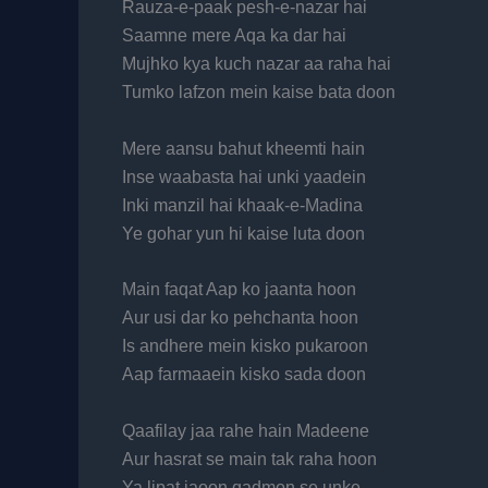
Rauza-e-paak pesh-e-nazar hai
Saamne mere Aqa ka dar hai
Mujhko kya kuch nazar aa raha hai
Tumko lafzon mein kaise bata doon
Mere aansu bahut kheemti hain
Inse waabasta hai unki yaadein
Inki manzil hai khaak-e-Madina
Ye gohar yun hi kaise luta doon
Main faqat Aap ko jaanta hoon
Aur usi dar ko pehchanta hoon
Is andhere mein kisko pukaroon
Aap farmaaein kisko sada doon
Qaafilay jaa rahe hain Madeene
Aur hasrat se main tak raha hoon
Ya lipat jaoon qadmon se unke