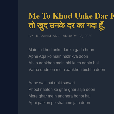
Me To Khud Unke Dar Ka 
तो ख़ुद उनके दर का गदा हूँ,
BY
HUSAINKHAN
/
JANUARY 28, 2025
Main to khud unke dar ka gada hoon
Apne Aqa ko main nazr kya doon
Ab to aankhon mein bhi kuch nahin hai
Varna qadmon mein aankhen bichha doon
Aane wali hai unki sawari
Phool naaton ke ghar ghar saja doon
Mere ghar mein andhera bohot hai
Apni palkon pe shamme jala doon