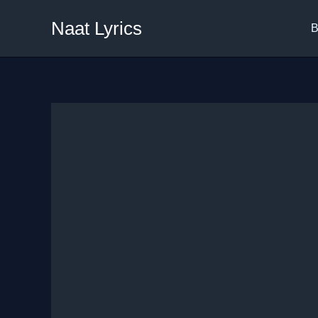
Skip
Naat Lyrics
to
B
content