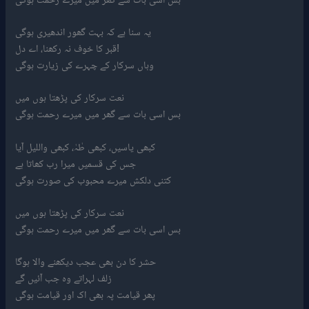
یہ سنا ہے کہ بہت گھور اندھیری ہوگی
قبر کا خوف نہ رکھنا، اے دل!
وہاں سرکار کے چہرے کی زیارت ہوگی
نعت سرکار کی پڑھتا ہوں میں
بس اسی بات سے گھر میں میرے رحمت ہوگی
کبھی یاسیں، کبھی طٰہٰ، کبھی واللیل آیا
جس کی قسمیں میرا رب کھاتا ہے
کتنی دلکش میرے محبوب کی صورت ہوگی
نعت سرکار کی پڑھتا ہوں میں
بس اسی بات سے گھر میں میرے رحمت ہوگی
حشر کا دن بھی عجب دیکھنے والا ہوگا
زلف لہراتے وہ جب آئیں گے
پھر قیامت پہ بھی اک اور قیامت ہوگی