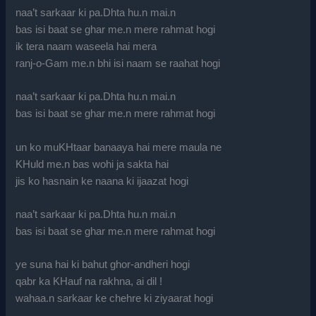
naa’t sarkaar ki pa.Dhta hu.n mai.n
bas isi baat se ghar me.n mere rahmat hogi
ik tera naam waseela hai mera
ranj-o-Gam me.n bhi isi naam se raahat hogi
naa’t sarkaar ki pa.Dhta hu.n mai.n
bas isi baat se ghar me.n mere rahmat hogi
un ko muKHtaar banaaya hai mere maula ne
KHuld me.n bas wohi ja sakta hai
jis ko hasnain ke naana ki ijaazat hogi
naa’t sarkaar ki pa.Dhta hu.n mai.n
bas isi baat se ghar me.n mere rahmat hogi
ye suna hai ki bahut ghor-andheri hogi
qabr ka KHauf na rakhna, ai dil !
wahaa.n sarkaar ke chehre ki ziyaarat hogi