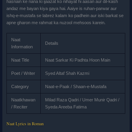
hasnain ke nana ki ijaazat ko nihayat hi aasan aur dil-kash
andaz me bayan kiya gaya hai. Aaiye is ruhan-parwar aur
ishq-e-mustafa se labrez kalam ko padhein aur iski barkat se
apne gharon me rahmat ka nuzool mehsoos karein.
Naat
Details
Information
Naat Title
Naat Sarkar Ki Padhta Hoon Main
Poet / Writer
Syed Altaf Shah Kazmi
Category
Naat-e-Paak / Shaan-e-Mustafa
Naatkhawan
Milad Raza Qadri / Umer Munir Qadri /
/ Reciter
Syeda Areeba Fatima
Naat Lyrics in Roman