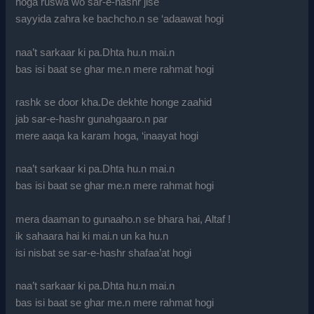
hoga ruswa wo sar-e-hashr jise
sayyida zahra ke bachcho.n se ‘adaawat hogi
naa’t sarkaar ki pa.Dhta hu.n mai.n
bas isi baat se ghar me.n mere rahmat hogi
rashk se door kha.De dekhte honge zaahid
jab sar-e-hashr gunahgaaro.n par
mere aaqa ka karam hoga, ‘inaayat hogi
naa’t sarkaar ki pa.Dhta hu.n mai.n
bas isi baat se ghar me.n mere rahmat hogi
mera daaman to gunaaho.n se bhara hai, Altaf !
ik sahaara hai ki mai.n un ka hu.n
isi nisbat se sar-e-hashr shafaa’at hogi
naa’t sarkaar ki pa.Dhta hu.n mai.n
bas isi baat se ghar me.n mere rahmat hogi