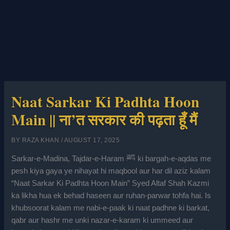
Naat Sarkar Ki Padhta Hoon
Main || ना’त सरकार की पढ़ता हूँ मैं
BY
RAZA KHAN
/
AUGUST 17, 2025
Sarkar-e-Madina, Tajdar-e-Haram ﷺ ki bargah-e-aqdas me
pesh kiya gaya ye nihayat hi maqbool aur har dil aziz kalam
“Naat Sarkar Ki Padhta Hoon Main” Syed Altaf Shah Kazmi
ka likha hua ek behad haseen aur ruhan-parwar tohfa hai. Is
khubsoorat kalam me nabi-e-paak ki naat padhne ki barkat,
qabr aur hashr me unki nazar-e-karam ki ummeed aur