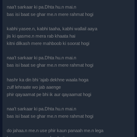
naa’t sarkaar ki pa.Dhta hu.n mai.n
bas isi baat se ghar me.n mere rahmat hogi
kabhi yasee.n, kabhi taaha, kabhi wallail aaya
jis ki qasme.n mera rab khaata hai
kitni dilkash mere mahboob ki soorat hogi
naa’t sarkaar ki pa.Dhta hu.n mai.n
bas isi baat se ghar me.n mere rahmat hogi
hashr ka din bhi ‘ajab dekhne waala hoga
zulf lehraate wo jab aaenge
phir qayaamat pe bhi ik aur qayaamat hogi
naa’t sarkaar ki pa.Dhta hu.n mai.n
bas isi baat se ghar me.n mere rahmat hogi
do jahaa.n me.n use phir kaun panaah me.n lega