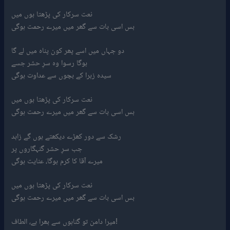
نعت سرکار کی پڑھتا ہوں میں
بس اسی بات سے گھر میں میرے رحمت ہوگی
دو جہاں میں اسے پھر کون پناہ میں لے گا
ہوگا رسوا وہ سرِ حشر جسے
سیدہ زہرا کے بچوں سے عداوت ہوگی
نعت سرکار کی پڑھتا ہوں میں
بس اسی بات سے گھر میں میرے رحمت ہوگی
رشک سے دور کھڑے دیکھتے ہوں گے زاہد
جب سرِ حشر گنہگاروں پر
میرے آقا کا کرم ہوگا، عنایت ہوگی
نعت سرکار کی پڑھتا ہوں میں
بس اسی بات سے گھر میں میرے رحمت ہوگی
میرا دامن تو گناہوں سے بھرا ہے، الطاف!