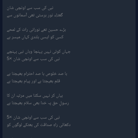
نبی کی سب سے اونچی شان
گھٹاِء نور برستی تھی آسمانوں سے
بڑے حسین تھے نورانی رات کے لمحے
کسی کو ایسی بلندی کہاں میسر ہے
جہاں کوئی نہیں پہنچا وہاں نبی پہنچے
نبی کی سب سے اونچی شان ×5
با صد خلوص با صد احترام بھیجتا ہے
قلم بھیجتا ہے اور پیام بھیجتا ہے
بیاں کر نہیں سکتا میں مرتبہ ان کا
رسولِ حق پہ خدا بھی سلام بھیجتا ہے
نبی کی سب سے اونچی شان ×5
دکھائی راہِ صداقت کی بھٹکے لوگوں کو