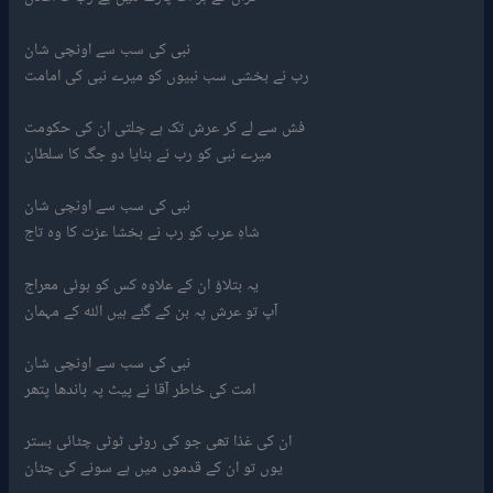
نبی کی سب سے اونچی شان
رب نے بخشی سب نبیوں کو میرے نبی کی امامت
فش سے لے کر عرش تک ہے چلتی ان کی حکومت
میرے نبی کو رب نے بنایا دو جگ کا سلطان
نبی کی سب سے اونچی شان
شاہِ عرب کو رب نے بخشا عزت کا وہ تاج
یہ بتلاؤ ان کے علاوہ کس کو ہوئی معراج
آپ تو عرش پہ بن کے گئے ہیں اللہ کے مہمان
نبی کی سب سے اونچی شان
امت کی خاطر آقا نے پیٹ پہ باندھا پتھر
ان کی غذا تھی جو کی روٹی ٹوٹی چٹائی بستر
یوں تو ان کے قدموں میں ہے سونے کی چٹان