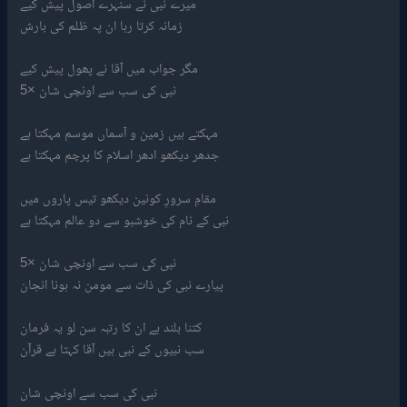
میرے نبی نے سنہرے اصول پیش کیے
زمانہ کرتا رہا ان پہ ظلم کی بارش
مگر جواب میں آقا نے پھول پیش کیے
نبی کی سب سے اونچی شان ×5
مہکتے ہیں زمین و آسماں موسم مہکتا ہے
جدھر دیکھو ادھر اسلام کا پرچم مہکتا ہے
مقامِ سرورِ کونین دیکھو تیس پاروں میں
نبی کے نام کی خوشبو سے دو عالم مہکتا ہے
نبی کی سب سے اونچی شان ×5
پیارے نبی کی ذات سے مومن نہ ہونا انجان
کتنا بلند ہے ان کا رتبہ سن لو یہ فرمان
سب نبیوں کے نبی ہیں آقا کہتا ہے قرآن
نبی کی سب سے اونچی شان