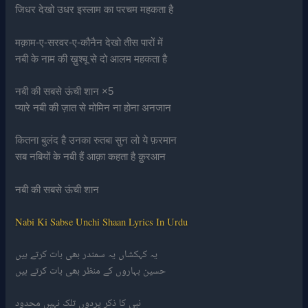
जिधर देखो उधर इस्लाम का परचम महकता है
मक़ाम-ए-सरवर-ए-कौनैन देखो तीस पारों में
नबी के नाम की ख़ुश्बू से दो आलम महकता है
नबी की सबसे ऊंची शान ×5
प्यारे नबी की ज़ात से मोमिन ना होना अनजान
कितना बुलंद है उनका रुतबा सुन लो ये फ़रमान
सब नबियों के नबी हैं आक़ा कहता है क़ुरआन
नबी की सबसे ऊंची शान
Nabi Ki Sabse Unchi Shaan Lyrics In Urdu
یہ کہکشاں یہ سمندر بھی بات کرتے ہیں
حسین بہاروں کے منظر بھی بات کرتے ہیں
نبی کا ذکر پردوں تلک نہیں محدود