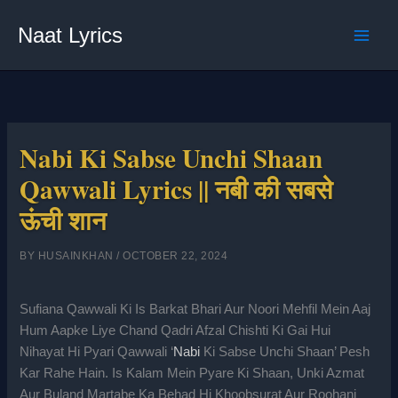
Skip
Naat Lyrics
to
content
Nabi Ki Sabse Unchi Shaan
Qawwali Lyrics || नबी की सबसे
ऊंची शान
BY
HUSAINKHAN
/
OCTOBER 22, 2024
Sufiana Qawwali Ki Is Barkat Bhari Aur Noori Mehfil Mein Aaj
Hum Aapke Liye Chand Qadri Afzal Chishti Ki Gai Hui
Nihayat Hi Pyari Qawwali ‘
Nabi
Ki Sabse Unchi Shaan’ Pesh
Kar Rahe Hain. Is Kalam Mein Pyare Ki Shaan, Unki Azmat
Aur Buland Martabe Ka Behad Hi Khoobsurat Aur Roohani