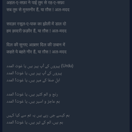
अहल-ए-सफ़ा ने पाई तुम से रह-ए-सफ़ा
सब तुम से मुस्तनीर हैं, या ग़ौस ! अल-मदद
सदक़ा रसूल-ए-पाक का झोली में डाल दो
हम क़ादरी फ़क़ीर हैं, या ग़ौस ! अल-मदद
दिल की सुनाए अख़्तर दिल की ज़बान में
कहते ये बहते नीर हैं, या ग़ौस ! अल-मदद
پیروں کے آپ پیر ہیں یا غوث المدد (Urdu)
پیروں کے آپ پیر ہیں، یا غوث! المدد
اہلِ صفا کے میر ہیں، یا غوث! المدد
رنج و الم کثیر ہیں، یا غوث! المدد
ہم عاجز و اسیر ہیں، یا غوث! المدد
ہم کیسے جی رہے ہیں یہ تم سے کیا کہیں
ہم ہیں، الم کے تیر ہیں، یا غوث! المدد