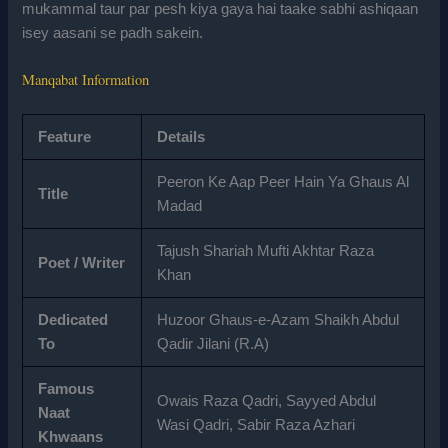
mukammal taur par pesh kiya gaya hai taake sabhi ashiqaan
isey aasani se padh sakein.
Manqabat Information
Feature
Details
Peeron Ke Aap Peer Hain Ya Ghaus Al
Title
Madad
Tajush Shariah Mufti Akhtar Raza
Poet / Writer
Khan
Dedicated
Huzoor Ghaus-e-Azam Shaikh Abdul
To
Qadir Jilani (R.A)
Famous
Owais Raza Qadri, Sayyed Abdul
Naat
Wasi Qadri, Sabir Raza Azhari
Khwaans