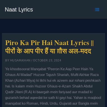
Skip
Naat Lyrics
to
content
Piro Ka Pir Hai Naat Lyrics ||
पीरों के आप पीर हैं या ग़ौस अल-मदद
BY
HUSAINKHAN
/
OCTOBER 23, 2024
Ye khoobsoorat Manqabat “Peeron Ke Aap Peer Hain Ya
Ghaus Al Madad” Huzoor Tajush Shariah, Mufti Akhtar Raza
Khan (Azhari Miya) ki likhi hui ek azeem aur rohani peshkash
hai. Is kalam mein Huzoor Ghaus-e-Azam Shaikh Abdul
Qadir Jilani (R.A) ki baargah mein fariyaad aur madad ki
guzarish behad aqeedat ke sath ki gayi hai. Yahan is maqbool
manqabat ko Roman, Hindi, Urdu, Gujarati aur Bangla mein