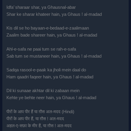
Idfa’ sharaar shar, ya Ghausnal-abar
Shar ke sharar khateer hain, ya Ghaus ! al-madad
Kis dil se ho bayaan-e-bedaad-e-zaalimaan
Zaalim bade shareer hain, ya Ghaus ! al-madad
Ahl-e-safa ne paai tum se rah-e-safa
Sab tum se mustaneer hain, ya Ghaus ! al-madad
Sadqa rasool-e-paak ka jholi mein daal do
Ham qaadri faqeer hain, ya Ghaus ! al-madad
Dil ki sunaae akhtar dil ki zabaan mein
Kehte ye behte neer hain, ya Ghaus ! al-madad
पीरों के आप पीर हैं या ग़ौस अल-मदद (Hindi)
पीरों के आप पीर हैं, या ग़ौस ! अल-मदद
अहल-ए-सफ़ा के मीर हैं, या ग़ौस ! अल-मदद