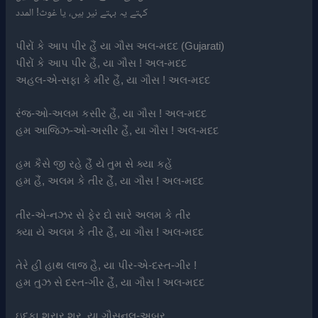
کہتے یہ بہتے نیر ہیں، یا غوث! المدد
પીરોં કે આપ પીર હૈં યા ગૌસ અલ-મદદ (Gujarati)
પીરોં કે આપ પીર હૈં, યા ગૌસ ! અલ-મદદ
અહલ-એ-સફા કે મીર હૈં, યા ગૌસ ! અલ-મદદ
રંજ-ઓ-અલમ કસીર હૈં, યા ગૌસ ! અલ-મદદ
હમ આજિઝ-ઓ-અસીર હૈં, યા ગૌસ ! અલ-મદદ
હમ કૈસે જી રહે હૈં યે તુમ સે ક્યા કહેં
હમ હૈં, અલમ કે તીર હૈં, યા ગૌસ ! અલ-મદદ
તીર-એ-નઝર સે ફેર દો સારે અલમ કે તીર
ક્યા યે અલમ કે તીર હૈં, યા ગૌસ ! અલ-મદદ
તેરે હી હાથ લાજ હૈ, યા પીર-એ-દસ્ત-ગીર !
હમ તુઝ સે દસ્ત-ગીર હૈં, યા ગૌસ ! અલ-મદદ
ઇદફા શરાર શર, યા ગૌસનલ-અબર