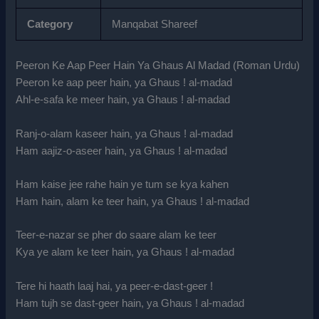
Category
Manqabat Shareef
Peeron Ke Aap Peer Hain Ya Ghaus Al Madad (Roman Urdu)
Peeron ke aap peer hain, ya Ghaus ! al-madad
Ahl-e-safa ke meer hain, ya Ghaus ! al-madad
Ranj-o-alam kaseer hain, ya Ghaus ! al-madad
Ham aajiz-o-aseer hain, ya Ghaus ! al-madad
Ham kaise jee rahe hain ye tum se kya kahen
Ham hain, alam ke teer hain, ya Ghaus ! al-madad
Teer-e-nazar se pher do saare alam ke teer
Kya ye alam ke teer hain, ya Ghaus ! al-madad
Tere hi haath laaj hai, ya peer-e-dast-geer !
Ham tujh se dast-geer hain, ya Ghaus ! al-madad