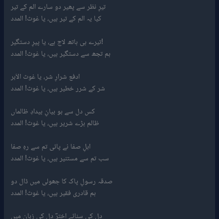
تیرِ نظر سے پھیر دو سارے الم کے تیر
کیا یہ الم کے تیر ہیں، یا غوث! المدد
تیرے ہی ہاتھ لاج ہے، یا پیرِ دستگیر!
ہم تجھ سے دستگیر ہیں، یا غوث! المدد
ادفع شرارِ شر، یا غوث الاَبر
شر کے شرر خطیر ہیں، یا غوث! المدد
کس دل سے ہو بیانِ بیدادِ ظالماں
ظالم بڑے شریر ہیں، یا غوث! المدد
اہلِ صفا نے پائی تم سے رہِ صفا
سب تم سے مستنیر ہیں، یا غوث! المدد
صدقہ رسولِ پاک کا جھولی میں ڈال دو
ہم قادری فقیر ہیں، یا غوث! المدد
دل کی سنائے اخترؔ دل کی زبان میں