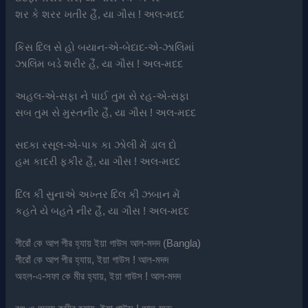
શર કે શરર ખતીર હૈં, યા ગૌસ ! અલ-મદદ
કિસ દિલ સે હો બયાન-એ-બેદાદ-એ-ઝાલિમાં
ઝાલિમ બડે શરીર હૈં, યા ગૌસ ! અલ-મદદ
અહલ-એ-સફા ને પાઈ તુમ સે રહ-એ-સફા
સબ તુમ સે મુસ્તનીર હૈં, યા ગૌસ ! અલ-મદદ
સદકા રસૂલ-એ-પાક કા ઝોલી મેં ડાલ દો
હમ કાદરી ફકીર હૈં, યા ગૌસ ! અલ-મદદ
દિલ કી સુનાએ અખ્તર દિલ કી ઝબાન મેં
કહતે યે બહતે નીર હૈં, યા ગૌસ ! અલ-મદદ
পীরোঁ কে আপ পীর হ্যায় ইয়া গাউস আল-মদদ (Bangla)
পীরোঁ কে আপ পীর হ্যায়, ইয়া গাউস ! আল-মদদ
অহল-এ-সফা কে মীর হ্যায়, ইয়া গাউস ! আল-মদদ