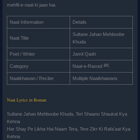
mehfil-e-naat ki jaan hai.
Naat Information
Details
Sultane Jahan Mehboobe
Naat Title
Khuda
Poet / Writer
Jamil Qadri
Category
Naat-e-Rasool ﷺ
Naatkhawan / Reciter
Multiple Naatkhawans
Naat Lyrics in Roman
Sultane Jahan Mehboobe Khuda, Teri Shaano Shaukat Kya
Kehna
Har Shay Pe Likha Hai Naam Tera, Tere Zikr Ki Rafa’aat Kya
Kehna