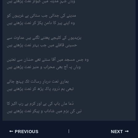
وہاں شہرِ مدینہ میں کبوتر نعت پڑھتے ہیں
مدینے کی جدائی جب ستاتی ہے غریبوں کو
وہ اپنے پیر کا دامن پکڑ کر نعت پڑھتے ہیں
یزیدیوں کے کلیجے پھٹنے لگتے ہیں عداوت سے
حسینی قافلے میں جب بہتر نعت پڑھتے ہیں
وہ جس مسجد میں آقا سنتے تھے حسّان سے نعتیں
وہاں پہ آج بھی محراب و منبر نعت پڑھتے ہیں
ہماری نعت دربارِ رسالت تک پہنچ جائے
تبھی ہم دُرودِ پاک پڑھ کر نعت پڑھتے ہیں
دُعا ماں باپ کی ہے اور کرم ہے ربِ اکبر کا
نبی کی بزم میں شاداب و پیکر نعت پڑھتے ہیں
PREVIOUS
NEXT