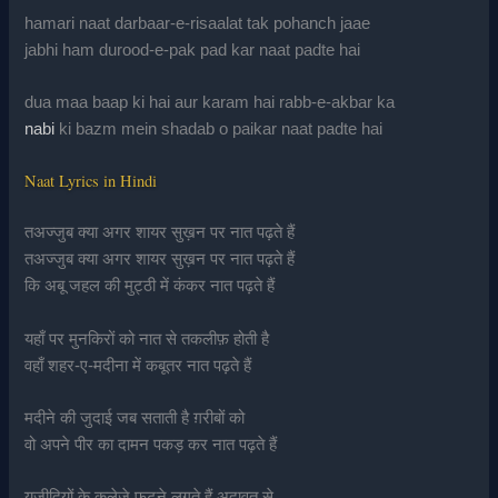
hamari naat darbaar-e-risaalat tak pohanch jaae
jabhi ham durood-e-pak pad kar naat padte hai
dua maa baap ki hai aur karam hai rabb-e-akbar ka
nabi
ki bazm mein shadab o paikar naat padte hai
Naat Lyrics in Hindi
तअज्जुब क्या अगर शायर सुख़न पर नात पढ़ते हैं
तअज्जुब क्या अगर शायर सुख़न पर नात पढ़ते हैं
कि अबू जहल की मुट्ठी में कंकर नात पढ़ते हैं
यहाँ पर मुनकिरों को नात से तकलीफ़ होती है
वहाँ शहर-ए-मदीना में कबूतर नात पढ़ते हैं
मदीने की जुदाई जब सताती है ग़रीबों को
वो अपने पीर का दामन पकड़ कर नात पढ़ते हैं
यज़ीदियों के कलेजे फटने लगते हैं अदावत से