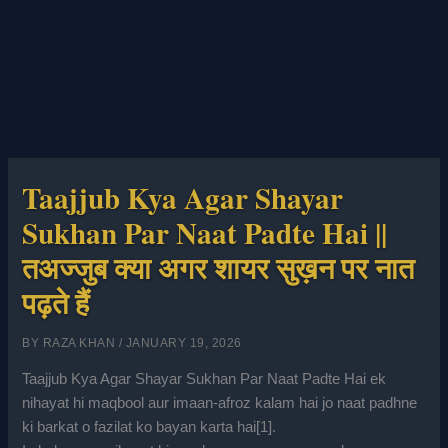
Taajjub Kya Agar Shayar
Sukhan Par Naat Padte Hai ||
तअज्जुब क्या अगर शायर सुख़न पर नात
पढ़ते हैं
BY
RAZA KHAN
/
JANUARY 19, 2026
Taajjub Kya Agar Shayar Sukhan Par Naat Padte Hai ek
nihayat hi maqbool aur imaan-afroz kalam hai jo naat padhne
ki barkat o fazilat ko bayan karta hai[
1
].