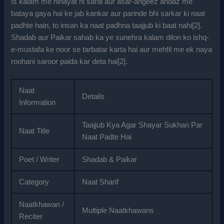
Is kalam me nihayat hi saral aur asar-angeez andaz me
bataya gaya hai ke jab kankar aur parinde bhi sarkar ki naat
padhte hain, to insan ka naat padhna taajjub ki baat nahi[
2
].
Shadab aur Paikar sahab ka ye sunehra kalam dilon ko ishq-
e-mustafa ke noor se tarbatar karta hai aur mehfil me ek naya
roohani saroor paida kar deta hai[
2
].
Naat
Details
Information
Taajjub Kya Agar Shayar Sukhan Par
Naat Title
Naat Padte Hai
Poet / Writer
Shadab & Paikar
Category
Naat Sharif
Naatkhawan /
Multiple Naatkhawans
Reciter