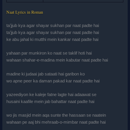
Naat Lyrics in Roman
ta’jjub kya agar shayar sukhan par naat padte hai
ta’jjub kya agar shayar sukhan par naat padte hai
ke abu jahal ki mutthi mein kankar naat padte hai
yahaan par munkiron ko naat se taklif hoti hai
wahaan shahar-e-madina mein kabutar naat padte hai
madine ki judaai jab sataati hai garibon ko
wo apne peer ka daman pakad kar naat padte hai
yazeediyon ke kaleje fatne lagte hai adaawat se
husaini kaafile mein jab bahattar naat padte hai
wo jis masjid mein aqa sunte the hassaan se naatein
wahaan pe aaj bhi mehraab-o-mimbar naat padte hai