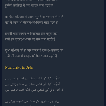
हुसैनी क़ाफ़िले में जब बहत्तर नात पढ़ते हैं
वो जिस मस्जिद में आका सुनते थे हस्सान से नातें
वहाँ पे आज भी मेहराब-ओ-मिम्बर नात पढ़ते हैं
हमारी नात दरबार-ए-रिसालत तक पहुँच जाए
तभी हम दुरूद-ए-पाक पढ़ कर नात पढ़ते हैं
दुआ माँ-बाप की है और करम है रब्ब-ए-अकबर का
नबी की बज़्म में शादाब ओ पैकर नात पढ़ते हैं
Naat Lyrics in Urdu
تَعَجُّب کیا اگر شاعر سُخن پر نعت پڑھتے ہیں
تَعَجُّب کیا اگر شاعر سُخن پر نعت پڑھتے ہیں
کہ ابو جہل کی مُٹّھی میں کنکر نعت پڑھتے ہیں
یہاں پر منکروں کو نعت سے تکلیف ہوتی ہے