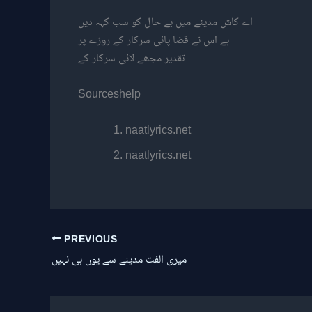
اے کاش مدینے میں بے حال کو سب کہہ دیں
ہے اس نے قضا پائی سرکار کے روزے پر
تقدیر مجھے لائی سرکار کے
Sources
help
naatlyrics.net
naatlyrics.net
PREVIOUS
میری الفت مدینے سے یوں ہی نہیں