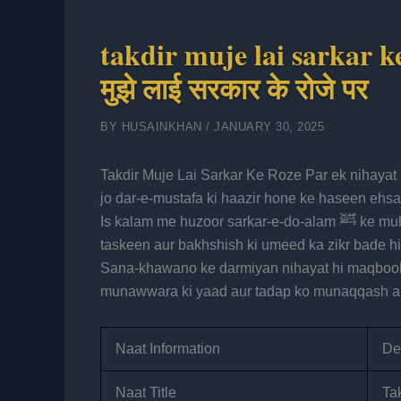
takdir muje lai sarkar k
मुझे लाई सरकार के रोजे पर
BY
HUSAINKHAN
/
JANUARY 30, 2025
Takdir Muje Lai Sarkar Ke Roze Par ek nihayat 
jo dar-e-mustafa ki haazir hone ke haseen ehsas
Is kalam me huzoor sarkar-e-do-alam ﷺ ke mubarak roza-e-aqdas ki barkat, wahan milne wali dilon ki
taskeen aur bakhshish ki umeed ka zikr bade hi
Sana-khawano ke darmiyan nihayat hi maqbool
munawwara ki yaad aur tadap ko munaqqash aur
Naat Information
De
Naat Title
Ta