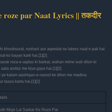
e roze par Naat Lyrics || तकदीर
hi khoobsurat, roohani aur aqeedat se labrez naat e pak hai
at ko bayan karti hai.[
1
][
2
]
 aala andaz me kiya gaya hai.[
1
][
2
]
 ye kalam aashiqan-e-rasool ke dilon me madina
 taaza karta hai.[
1
][
2
]
tails
kdir Muje Lai Sarkar Ke Roze Par