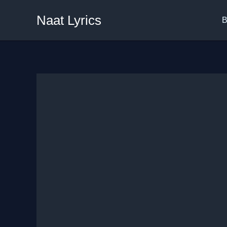
Skip
Naat Lyrics
to
B
content