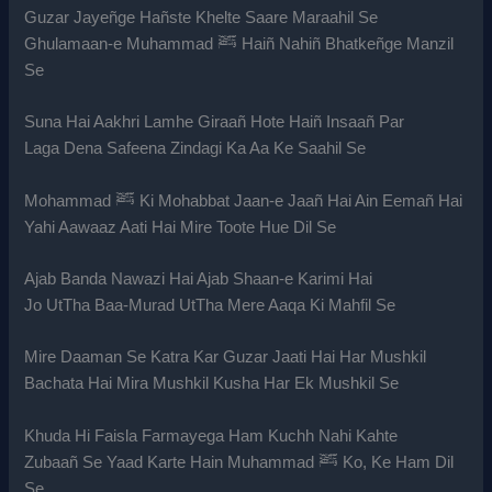
Guzar Jayeñge Hañste Khelte Saare Maraahil Se
Ghulamaan-e Muhammad ﷺ Haiñ Nahiñ Bhatkeñge Manzil
Se
Suna Hai Aakhri Lamhe Giraañ Hote Haiñ Insaañ Par
Laga Dena Safeena Zindagi Ka Aa Ke Saahil Se
Mohammad ﷺ Ki Mohabbat Jaan-e Jaañ Hai Ain Eemañ Hai
Yahi Aawaaz Aati Hai Mire Toote Hue Dil Se
Ajab Banda Nawazi Hai Ajab Shaan-e Karimi Hai
Jo UtTha Baa-Murad UtTha Mere Aaqa Ki Mahfil Se
Mire Daaman Se Katra Kar Guzar Jaati Hai Har Mushkil
Bachata Hai Mira Mushkil Kusha Har Ek Mushkil Se
Khuda Hi Faisla Farmayega Ham Kuchh Nahi Kahte
Zubaañ Se Yaad Karte Hain Muhammad ﷺ Ko, Ke Ham Dil
Se