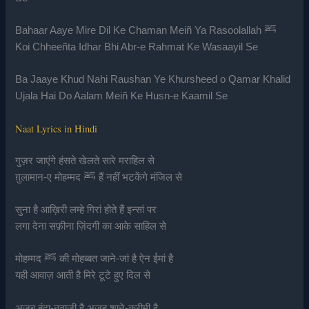
Bahaar Aaye Mire Dil Ke Chaman Meiñ Ya Rasoolallah ﷺ
Koi Chheeñta Idhar Bhi Abr-e Rahmat Ke Wasaayil Se
Ba Jaaye Khud Nahi Raushan Ye Khursheed o Qamar Khalid
Ujala Hai Do Aalam Meiñ Ke Husn-e Kaamil Se
Naat Lyrics in Hindi
गुज़र जाएंगे हंसते खेलते सारे मराहिल से
ग़ुलामान-ए मोहम्मद ﷺ हैं नहीं भटकेंगे मंजिल से
सुना है आख़िरी लम्हे गिरां होते हैं इन्सां पर
लगा देना सफ़ीना ज़िंदगी का आके साहिल से
मोहम्मद ﷺ की मोहब्बत जाने-जां है ऐन ईमां है
यही आवाज़ आती है मिरे टूटे हुए दिल से
अजब बंदा-नवाज़ी है अजब शाने-करीमी है