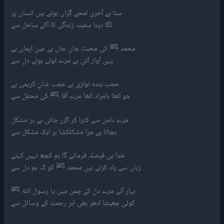
سنا ہے آخری لمحے گراں ہوتے ہیں انساں پر
لگا دینا سفینہ زندگی کا آکے ساحل سے
محمد ﷺ کی محبت جانِ جاں ہے عین ایماں ہے
یہی آواز آتی ہے مرے ٹوٹے ہوئے دل سے
عجب بندہ نوازی ہے عجب شانِ کریمی ہے
جو اٹھا بامراد اٹھا مرے آقا ﷺ کی محفل سے
مرے دامن سے کترا کر گزر جاتی ہے ہر مشکل
بچاتا ہے مرا مشکلکشا ہر ایک مشکل سے
خدا ہی فیصلہ فرمائے گا ہم کچھ نہیں کہتے
زباں سے یاد کرتے ہیں محمد ﷺ کو کہ ہم دل سے
بہار آئے مرے دل کے چمن میں یا رسول اللہ ﷺ
کوئی چھینٹا ادھر بھی ابرِ رحمت کے وسائل سے