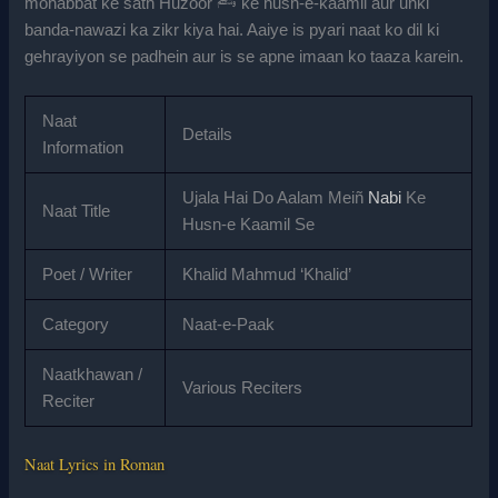
mohabbat ke sath Huzoor ﷺ ke husn-e-kaamil aur unki
banda-nawazi ka zikr kiya hai. Aaiye is pyari naat ko dil ki
gehrayiyon se padhein aur is se apne imaan ko taaza karein.
Naat
Details
Information
Ujala Hai Do Aalam Meiñ
Nabi
Ke
Naat Title
Husn-e Kaamil Se
Poet / Writer
Khalid Mahmud ‘Khalid’
Category
Naat-e-Paak
Naatkhawan /
Various Reciters
Reciter
Naat Lyrics in Roman