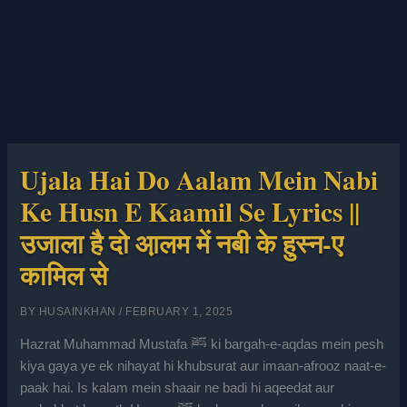
Ujala Hai Do Aalam Mein Nabi
Ke Husn E Kaamil Se Lyrics ||
उजाला है दो आ़लम में नबी के हुस्न-ए
कामिल से
BY
HUSAINKHAN
/
FEBRUARY 1, 2025
Hazrat Muhammad Mustafa ﷺ ki bargah-e-aqdas mein pesh
kiya gaya ye ek nihayat hi khubsurat aur imaan-afrooz naat-e-
paak hai. Is kalam mein shaair ne badi hi aqeedat aur