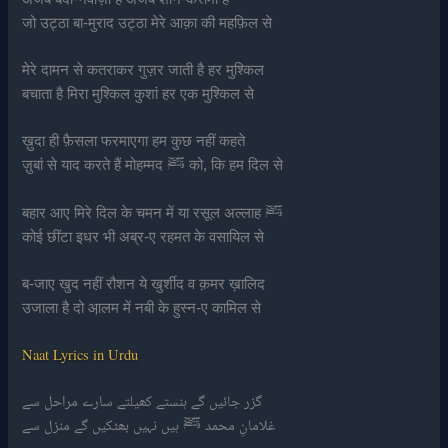
जो उट्ठा बा-मुराद उट्ठा मेरे आक़ा की महफ़िल से
मेरे दामन से कतराकर गुज़र जाती है हर मुश्किल
बचाता है मिरा मुश्किल कुशां हर एक मुश्किल से
ख़ुदा ही फ़ैसला फरमाएगा हम कुछ नहीं कहते
ज़ुबां से याद करते हैं मोहम्मद ﷺ को, कि हम दिल से
बहार आए मिरे दिल के चमन में या रसूल अल्लाह ﷺ
कोई छींटा इधर भी अब्र-ए रहमत के वसायिल से
ब-जाए खुद नहीं रौशन ये खुर्शीद व क़मर ख़ालिद
उजाला है दो आ़लम में नबी के हुस्न-ए कामिल से
Naat Lyrics in Urdu
گزر جائیں گے ہنستے کھیلتے سارے مراحل سے
غلامانِ محمد ﷺ ہیں نہیں بھٹکیں گے منزل سے