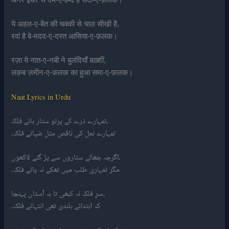
ये अहल-ए-बैत की चक्की से चाल सीखी है,
रवां है बे-मदद-ए-दस्त आसिया-ए-फ़लक।
रज़ा ये नात-ए-नबी ने बुलंदियाँ बख़्शीं,
लक़ब ज़मीन-ए-फ़लक का हुआ समा-ए-फ़लक।
Naat Lyrics in Urdu
تمہارے ذرے کے پرتو ستار ہائے فلک،
تمہارے نعل کی ناقص مثل ضیائے فلک۔
اگرچہ چھالے ستاروں سے پڑ گئے لاکھوں،
مگر تمہاری طلب میں تھکے نہ پائے فلک۔
سرِ فلک نہ کبھی تا بہ آستاں پہنچا،
کہ ابتدائے بلندی تھی انتہائے فلک۔