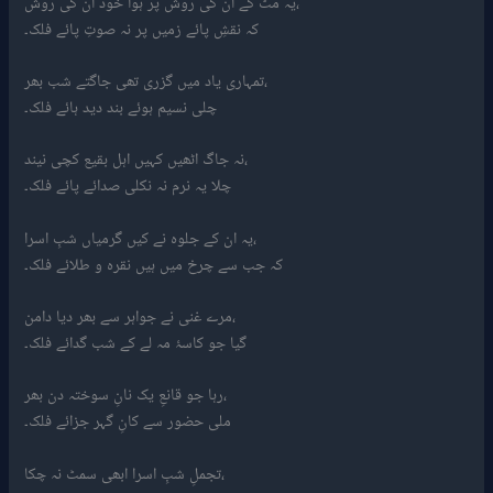
یہ مٹ کے ان کی روش پر ہوا خود ان کی روش،
کہ نقشِ پائے زمیں پر نہ صوتِ پائے فلک۔
تمہاری یاد میں گزری تھی جاگتے شب بھر،
چلی نسیم ہوئے بند دید ہائے فلک۔
نہ جاگ اٹھیں کہیں اہل بقیع کچی نیند،
چلا یہ نرم نہ نکلی صدائے پائے فلک۔
یہ ان کے جلوہ نے کیں گرمیاں شبِ اسرا،
کہ جب سے چرخ میں ہیں نقرہ و طلائے فلک۔
مرے غنی نے جواہر سے بھر دیا دامن،
گیا جو کاسۂ مہ لے کے شب گدائے فلک۔
رہا جو قانعِ یک نانِ سوختہ دن بھر،
ملی حضور سے کانِ گہر جزائے فلک۔
تجملِ شبِ اسرا ابھی سمٹ نہ چکا،