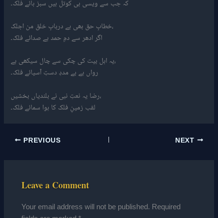
کہ جب سے ویسی ہی کوتل ہیں سبز ہائے فلک۔
خطابِ حق بھی ہے دربابِ خلق من اجلک،
اگر ادھر سے دمِ حمد ہے صدائے فلک۔
یہ اہل بیت کی چکی سے چال سیکھی ہے،
رواں ہے بے مددِ دستِ آسیائے فلک۔
رضا یہ نعتِ نبی نے بلندیاں بخشیں،
لقب زمینِ فلک کا ہوا سمائے فلک۔
PREVIOUS
NEXT
Leave a Comment
Your email address will not be published.
Required