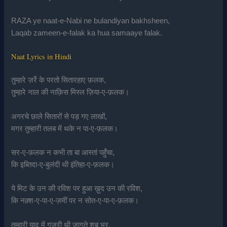
RAZA ye naat-e-Nabi ne bulandiyan bakhsheen,
Laqab zameen-e-falak ka hua samaaye falak.
Naat Lyrics in Hindi
तुम्हारे ज़र्रे के परतो सितारहाए फ़लक,
तुम्हारे नाल की नाक़िस मिस्ल ज़िया-ए-फ़लक।
अगरचे छाले सितारों से पड़ गए लाखों,
मगर तुम्हारी तलब में थके न पा-ए-फ़लक।
सर-ए-फ़लक न कभी ता बा आस्तां पहुँचा,
कि इब्तिदा-ए-बुलंदी थी इंतिहा-ए-फ़लक।
ये मिट के उन की रविश पर हुआ ख़ुद उन की रविश,
कि नक़्श-ए-पा-ए-ज़मीं पर न सोत-ए-पा-ए-फ़लक।
तुम्हारी याद में गुज़री थी जागते शब भर,