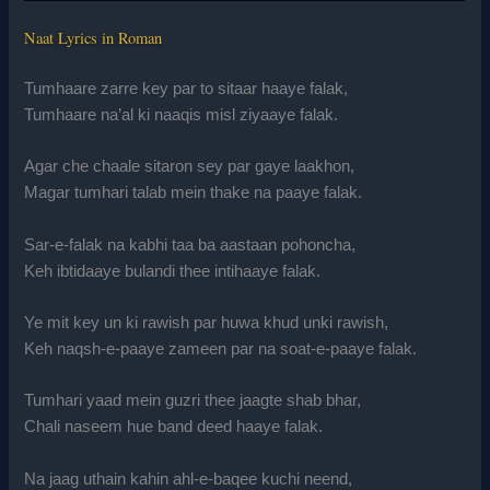
Naat Lyrics in Roman
Tumhaare zarre key par to sitaar haaye falak,
Tumhaare na’al ki naaqis misl ziyaaye falak.
Agar che chaale sitaron sey par gaye laakhon,
Magar tumhari talab mein thake na paaye falak.
Sar-e-falak na kabhi taa ba aastaan pohoncha,
Keh ibtidaaye bulandi thee intihaaye falak.
Ye mit key un ki rawish par huwa khud unki rawish,
Keh naqsh-e-paaye zameen par na soat-e-paaye falak.
Tumhari yaad mein guzri thee jaagte shab bhar,
Chali naseem hue band deed haaye falak.
Na jaag uthain kahin ahl-e-baqee kuchi neend,