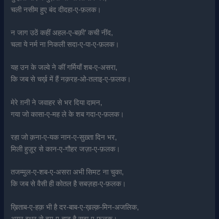
चली नसीम हुए बंद दीदहा-ए-फ़लक।
न जाग उठें कहीं अहल-ए-बक़ी’ कची नींद,
चला ये नर्म ना निकली सदा-ए-पा-ए-फ़लक।
यह उन के जल्वे ने कीं गर्मियाँ शब-ए-असरा,
कि जब से चर्ख़ में हैं नक़रह-ओ-तलाइ-ए-फ़लक।
मेरे ग़नी ने जवाहर से भर दिया दामन,
गया जो कासा-ए-मह ले के शब गदा-ए-फ़लक।
रहा जो क़ना-ए-यक नान-ए-सुख़्ता दिन भर,
मिली हुज़ूर से कान-ए-गौहर जज़ा-ए-फ़लक।
तजम्मुल-ए-शब-ए-असरा अभी सिमट ना चुका,
कि जब से वैसी ही कोतल है सबज़हा-ए-फ़लक।
ख़िताब-ए-हक़ भी है दर-बाब-ए-ख़ल्क़-मिन-अजलिक,
अगर इधर से दम-ए-हम्द है सदा-ए-फ़लक।