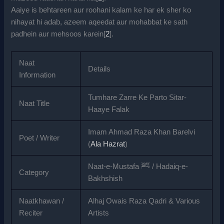
Aaiye is behtareen aur roohani kalam ke har ek sher ko
nihayat hi adab, azeem aqeedat aur mohabbat ke sath
padhein aur mehsoos karein[
2
].
Naat
Details
Information
Tumhare Zarre Ke Parto Sitar-
Naat Title
Haaye Falak
Imam Ahmad Raza Khan Barelvi
Poet / Writer
(
Ala Hazrat
)
Naat-e-Mustafa ﷺ / Hadaiq-e-
Category
Bakhshish
Naatkhawan /
Alhaj Owais Raza Qadri & Various
Reciter
Artists