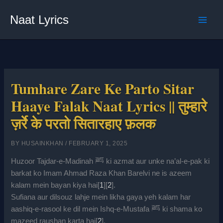
Skip
Naat Lyrics
to
content
Tumhare Zare Ke Parto Sitar
Haaye Falak Naat Lyrics || तुम्हारे
ज़र्रे के परतो सितारहाए फ़लक
BY
HUSAINKHAN
/
FEBRUARY 1, 2025
Huzoor Tajdar-e-Madinah ﷺ ki azmat aur unke na’al-e-pak ki
barkat ko Imam Ahmad Raza Khan Barelvi ne is azeem
kalam mein bayan kiya hai[
1
][
2
].
Sufiana aur dilsouz lahje mein likha gaya yeh kalam har
aashiq-e-rasool ke dil mein Ishq-e-Mustafa ﷺ ki shama ko
mazeed raushan karta hai[
2
].