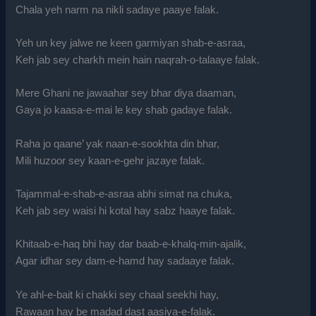
Chala yeh narm na nikli sadaye paaye falak.
Yeh un key jalwe ne keen garmiyan shab-e-asraa,
Keh jab sey charkh mein hain naqrah-o-talaaye falak.
Mere Ghani ne jawaahar sey bhar diya daaman,
Gaya jo kaasa-e-mai le key shab gadaye falak.
Raha jo qaane’ yak naan-e-sookhta din bhar,
Mili huzoor sey kaan-e-gehr jazaye falak.
Tajammal-e-shab-e-asraa abhi simat na chuka,
Keh jab sey waisi hi kotal hay sabz haaye falak.
Khitaab-e-haq bhi hay dar baab-e-khalq-min-ajalik,
Agar idhar sey dam-e-hamd hay sadaaye falak.
Ye ahl-e-bait ki chakki sey chaal seekhi hay,
Rawaan hay be madad dast aasiya-e-falak.