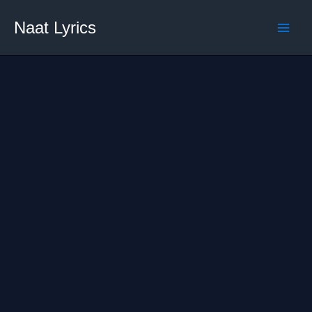
Skip
Naat Lyrics
to
content