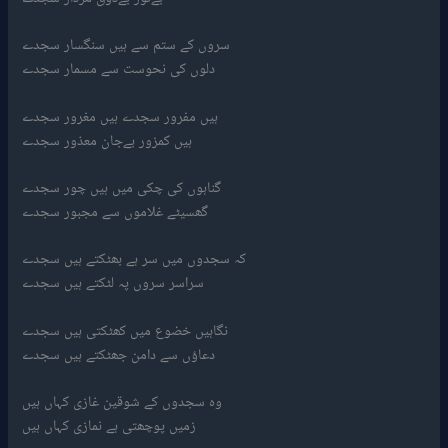
سروں کے ستم سے ہیں سنگسار سجدے
دلوں کی نحوست سے مسمار سجدے
ہیں مفرور سجدے ہیں مغرور سجدے
ہیں کمزور بےجان معذور سجدے
گناہوں کی چکی میں ہیں چور سجدے
گھسیٹے غلاموں سے مجبور سجدے
کہ سجدوں میں سر ہے بھٹکتے ہیں سجدے
سراسر سروں پہ لٹکتے ہیں سجدے
نگاہیں خضوع میں کھٹکتی ہیں سجدے
دعاؤں سے دامن جھٹکتے ہیں سجدے
وہ سجدوں کے شوقین غازی کہاں ہیں
زمیں پوچھتی ہے نمازی کہاں ہیں