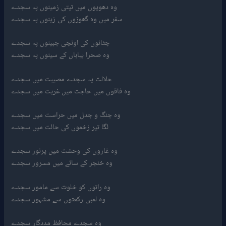
وہ دھوپوں میں تپتی زمینوں پہ سجدے
سفر میں وہ گھوڑوں کی زینوں پہ سجدے
چٹانوں کی اونچی جبینوں پہ سجدے
وہ صحرا بیاباں کے سینوں پہ سجدے
حلالت پہ سجدے مصیبت میں سجدے
وہ فاقوں میں حاجت میں غربت میں سجدے
وہ جنگ و جدل میں حراست میں سجدے
لگا تیر زخموں کی حالت میں سجدے
وہ غاروں کی وحشت میں پرنور سجدے
وہ خنجر کے سائے میں مسرور سجدے
وہ راتوں کو خلوت سے مامور سجدے
وہ لمبی رکعتوں سے مشہور سجدے
وہ سجدے محافظ مددگار سجدے