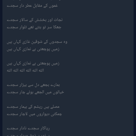
غموں کے مقابل عطر دار سجدے
نجات اور بخشش کے سالار سجدے
جھکا سر تو بنتے تھے تلوار سجدے
وہ سجدوں کے شوقین غازی کہاں ہیں
زمیں پوچھتی ہے نمازی کہاں ہیں
زمیں پوچھتی ہے نمازی کہاں ہیں
اللہ اللہ اللہ اللہ اللہ اللہ
ہمارے بجھے دل سے بیزار سجدے
خیالوں میں الجھے ہوئے چار سجدے
مصلے ہیں ریشم کے بیمار سجدے
چمکتی دیواروں میں لاچار سجدے
ریاکار سجدے نادار سجدے
بےنور بےذوق مردار سجدے