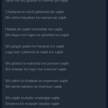
Safar me wo ghodon ki zeenon pe sajde
Chattanon ki unchi jabeenon pe sajde
Wo sehra bayaban ke seenon pe sajde
Halalat pe sajde museebat me sajde
Wo faqon me hajat me ghurbat me sajde
Wo jangon jadal me harasat me sajde
Laga teer zakhmon ki halat me sajde
Wo gharon ki wahshat me purnoor sajde
Wo khanjar ke saye me masroor sajde
Wo raton ko khalwat se maamoor sajde
Wo lambi rakaton se mashoor sajde
Wo sajde muhafiz madadgar sajde
Ghamon ke moqabil ‘atardar sajde