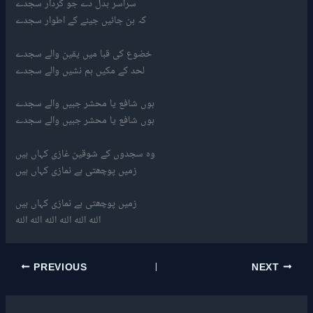
سراسر بدل دے جو کردار سجدے
کہ بن جائیں جینے کے اطوار سجدے
خضوع کی قبا میں یقین والے سجدے
لحد کے مکیں ہم نشیں والے سجدے
ہوں شافع یا محشر جبیں والے سجدے
ہوں شافع یا محشر جبیں والے سجدے
وہ سجدوں کے شوقین غازی کہاں ہیں
زمیں پوچھتی ہے نمازی کہاں ہیں
زمیں پوچھتی ہے نمازی کہاں ہیں
اللہ اللہ اللہ اللہ اللہ اللہ
PREVIOUS
NEXT