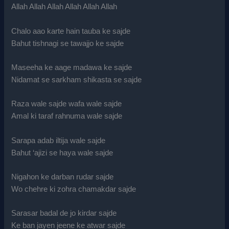
Allah Allah Allah Allah Allah Allah
Chalo aao karte hain tauba ke sajde
Bahut tishnagi se tawajjo ke sajde
Maseeha ke aage madawa ke sajde
Nidamat se sarkham shikasta se sajde
Raza wale sajde wafa wale sajde
Amal ki taraf rahnuma wale sajde
Sarapa adab iltija wale sajde
Bahut ‘ajizi se haya wale sajde
Nigahon ke darban rudar sajde
Wo chehre ki zohra chamakdar sajde
Sarasar badal de jo kirdar sajde
Ke ban jayen jeene ke atwar sajde