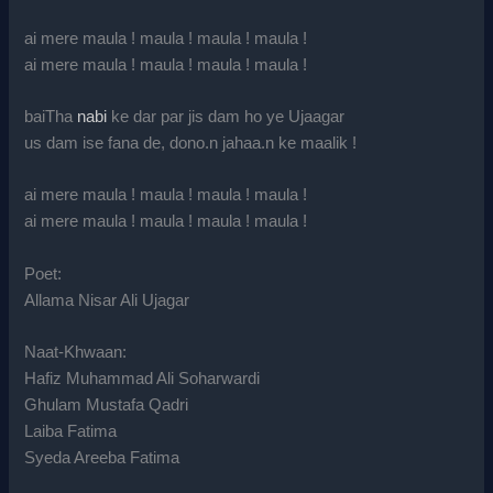
ai mere maula ! maula ! maula ! maula !
ai mere maula ! maula ! maula ! maula !
baiTha
nabi
ke dar par jis dam ho ye Ujaagar
us dam ise fana de, dono.n jahaa.n ke maalik !
ai mere maula ! maula ! maula ! maula !
ai mere maula ! maula ! maula ! maula !
Poet:
Allama Nisar Ali Ujagar
Naat-Khwaan:
Hafiz Muhammad Ali Soharwardi
Ghulam Mustafa Qadri
Laiba Fatima
Syeda Areeba Fatima