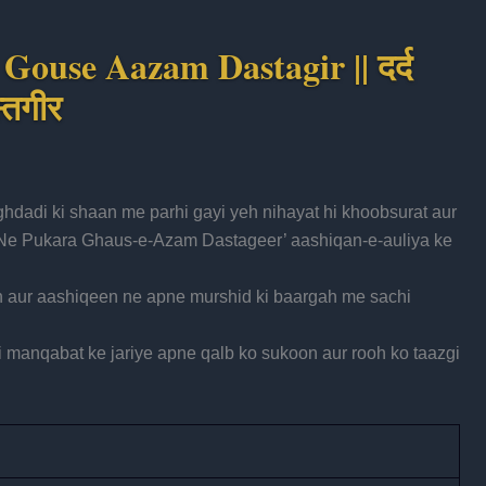
ouse Aazam Dastagir || दर्द
स्तगीर
hdadi ki shaan me parhi gayi yeh nihayat hi khoobsurat aur
Ne Pukara Ghaus-e-Azam Dastageer’ aashiqan-e-auliya ke
n aur aashiqeen ne apne murshid ki baargah me sachi
 manqabat ke jariye apne qalb ko sukoon aur rooh ko taazgi