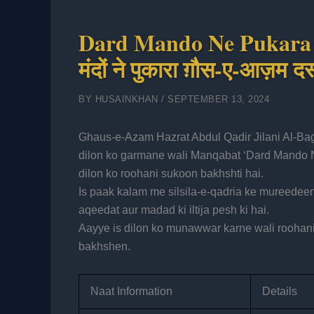
Dard Mando Ne Pukara G
मंदों ने पुकारा ग़ौस-ए-आज़म द
BY
HUSAINKHAN
/
SEPTEMBER 13, 2024
Ghaus-e-Azam Hazrat Abdul Qadir Jilani Al-Bag
dilon ko garmane wali Manqabat ‘Dard Mando 
dilon ko roohani sukoon bakhshti hai.
Is paak kalam me silsila-e-qadria ke mureedee
aqeedat aur madad ki iltija pesh ki hai.
Aayye is dilon ko munawwar karne wali roohani
bakhshen.
Naat Information
Details