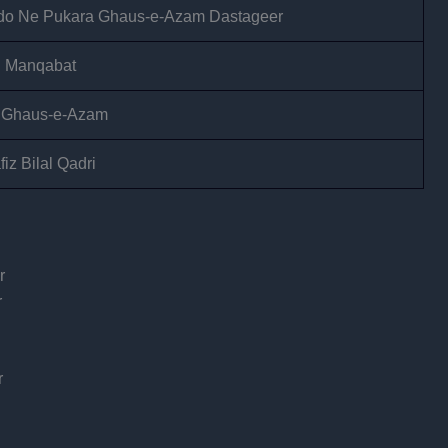
do Ne Pukara Ghaus-e-Azam Dastageer
al Manqabat
 Ghaus-e-Azam
iz Bilal Qadri
r
r
r