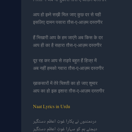
आप हो इब्ने सख़ी मिल जाए कुछ दर से यही
इसलिए दामन पसारा ग़ौस-ए-आज़म दस्तगीर
हैं भिखारी आप के हम जाएंगे अब किस के दर
आप ही का है सहारा ग़ौस-ए-आज़म दस्तगीर
दूर रह कर आप से तड़पे बहुत हैं हिज्र में
अब नहीं हमको गवारा ग़ौस-ए-आज़म दस्तगीर
ख़ाकसारों में तेरे चिश्ती का हो जाए शुमार
आप का हो इक इशारा ग़ौस-ए-आज़म दस्तगीर
Naat Lyrics in Urdu
دردمندوں نے پکارا غوثِ اعظم دستگیر
دیجئے ہم کو سہارا غوثِ اعظم دستگیر