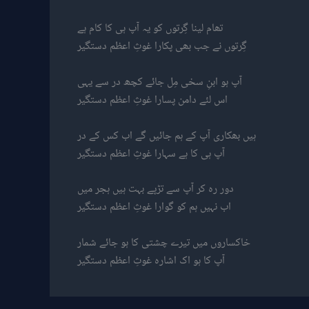
تھام لینا گِرتوں کو یہ آپ ہی کا کام ہے
گِرتوں نے جب بھی پکارا غوثِ اعظم دستگیر
آپ ہو ابنِ سخی مِل جائے کچھ در سے یہی
اس لئے دامن پسارا غوثِ اعظم دستگیر
ہیں بھکاری آپ کے ہم جائیں گے اب کس کے در
آپ ہی کا ہے سہارا غوثِ اعظم دستگیر
دور رہ کر آپ سے تڑپے بہت ہیں ہجر میں
اب نہیں ہم کو گوارا غوثِ اعظم دستگیر
خاکساروں میں تیرے چشتی کا ہو جائے شمار
آپ کا ہو اک اشارہ غوثِ اعظم دستگیر