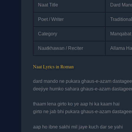
Naat Title
Dard Man
Poet / Writer
Tradition
Category
Manqabat
Naatkhawan / Reciter
Allama Haf
Naat Lyrics in Roman
dard mando ne pukara ghaus-e-azam dastagee
deejiye humko sahara ghaus-e-azam dastagee
thaam lena girto ko ye aap hi ka kaam hai
girto ne jab bhi pukara ghaus-e-azam dastagee
aap ho ibne sakhi mil jaye kuch dar se yahi