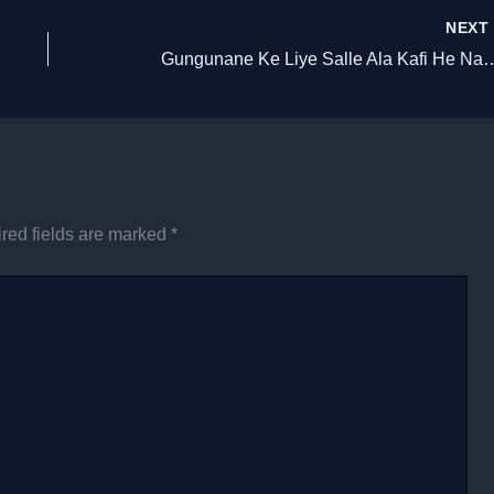
NEX
Gungunane Ke Liye Salle Ala Kafi He Naat Lyrics || गु
red fields are marked
*