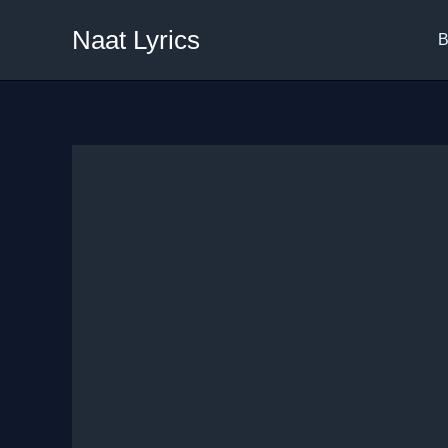
Skip
Naat Lyrics
to
B
content