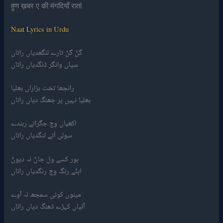
हुण ख़बर ए की मंगदियाँ रातां
Naat Lyrics in Urdu
گݨ گݨ تارے لنگھدیاں راتاں
سپاں وانگر ڈنگدیاں راتاں
رانجھا تخت ہزاراں بھلیا
بھلیا نہیں پر جھنگ دیاں راتاں
اکھیاں وِچ جگراتے رہندے
سولی اُتے ٹنگدیاں راتاں
ہور کسے ول جاݨ نہ دیوݨ
اپݨے رنگ وِچ رنگدیاں راتاں
مینوں کوئی سمجھ نہ آوے
آئیاں کہڑے ڈھنگ دیاں راتاں