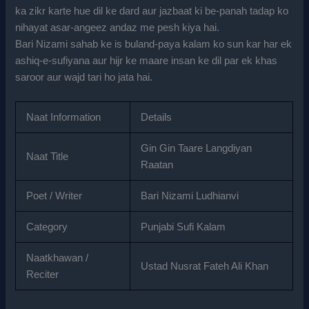
ka zikr karte hue dil ke dard aur jazbaat ki be-panah tadap ko
nihayat asar-angeez andaz me pesh kiya hai.
Bari Nizami sahab ke is buland-paya kalam ko sun kar har ek
ashiq-e-sufiyana aur hijr ke maare insan ke dil par ek khas
saroor aur wajd tari ho jata hai.
Naat Information
Details
Gin Gin Taare Langdiyan
Naat Title
Raatan
Poet / Writer
Bari Nizami Ludhianvi
Category
Punjabi Sufi Kalam
Naatkhawan /
Ustad Nusrat Fateh Ali Khan
Reciter