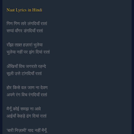
Naat Lyrics in Hindi
गिण गिण तारे लंगदियाँ रातां
सप्पां वाँगर डंगदियाँ रातां
राँझा तख़्त हज़ारां भुलेया
भुलेया नहीं पर झंग दियां रातां
अँखियाँ विच जगराते रहन्दे
सूली उत्ते टांगदियाँ रातां
होर किसे वल जाण ना देवण
अपणे रंग विच रंगदियाँ रातां
मैनूँ कोई समझ ना आवे
आईयाँ केहड़े ढंग दियां रातां
‘बारी निज़ामी’ याद नहीं मैनूँ