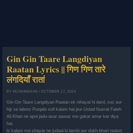
Gin Gin Taare Langdiyan
Raatan Lyrics || गिण गिण तारे
लंगदियाँ रातां
BY
HUSAINKHAN
/
OCTOBER 17, 2024
Gin Gin Taare Langdiyan Raatan ek nihayat hi dard, soz aur
hijr se labrez Punjabi sufi kalam hai jise Ustad Nusrat Fateh
Ali Khan ne apni jadu-asar aawaz me gakar amar kar diya
hai.
Is kalam me shayar ne judaai ki lambi aur dukh-bhari raaton