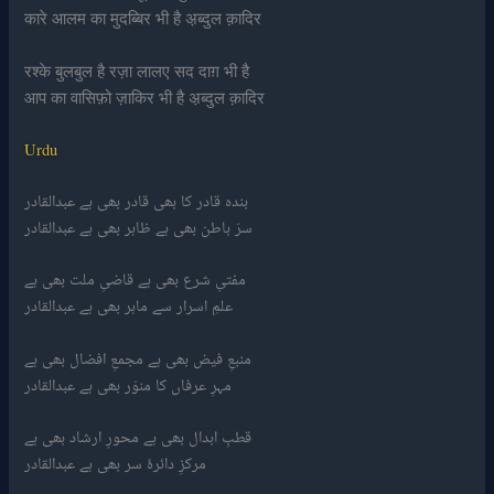
कारे आलम का मुदब्बिर भी है अ़ब्दुल क़ादिर
रश्के बुलबुल है रज़ा लालए सद दाग़ भी है
आप का वासिफ़ो ज़ाकिर भी है अ़ब्दुल क़ादिर
Urdu
بندہ قادر کا بھی قادر بھی ہے عبدالقادر
سرّ باطن بھی ہے ظاہر بھی ہے عبدالقادر
مفتیِ شرع بھی ہے قاضیِ ملت بھی ہے
علمِ اسرار سے ماہر بھی ہے عبدالقادر
منبعِ فیض بھی ہے مجمعِ افضال بھی ہے
مہرِ عرفاں کا منوّر بھی ہے عبدالقادر
قطبِ ابدال بھی ہے محورِ ارشاد بھی ہے
مرکزِ دائرۂ سر بھی ہے عبدالقادر