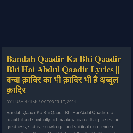
Bandah Qaadir Ka Bhi Qaadir
Bhi Hai Abdul Qaadir Lyrics ||
बन्दा क़ादिर का भी क़ादिर भी है अ़ब्दुल
क़ादिर
BY
HUSAINKHAN
/
OCTOBER 17, 2024
Bandah Qaadir Ka Bhi Qaadir Bhi Hai Abdul Qaadir is a
beautiful and spiritually rich naat/manqabat that praises the
greatness, status, knowledge, and spiritual excellence of