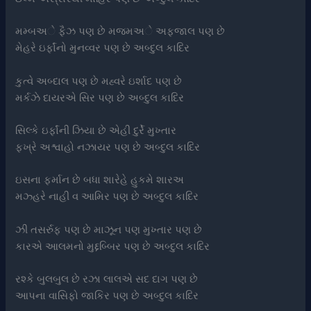
મમ્બઅે ફૈઝ પણ છે મજ્મઅે અફ્જાલ પણ છે
મેહરે ઇર્ફાંનો મુનવ્વર પણ છે અબ્દુલ કાદિર
કુત્વે અબ્દાલ પણ છે મહ્વરે ઇર્શાદ પણ છે
મર્કઝે દાયરએ સિર પણ છે અબ્દુલ કાદિર
સિલ્કે ઇર્ફાંની ઝિયા છે એહી દુર્રે મુખ્તાર
ફખ્રે અશ્વાહો નઝાયર પણ છે અબ્દુલ કાદિર
ઇસના ફર્માન છે બધા શારેહે હુકમે શારઅ
મઝ્હરે નાહી વ આમિર પણ છે અબ્દુલ કાદિર
ઝી તસર્રુફ પણ છે માઝૂન પણ મુખ્તાર પણ છે
કારએ આલમનો મુદ્દબ્બિર પણ છે અબ્દુલ કાદિર
રશ્કે બુલબુલ છે રઝા લાલએ સદ દાગ પણ છે
આપના વાસિફો જાકિર પણ છે અબ્દુલ કાદિર