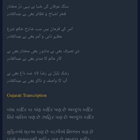
سلکِ عرفاں کی ضیا ہے یہی دُرِّ مختار
فخرِ اشباح و نظائر بھی ہے عبدالقادر
اس کے فرمان ہیں سب شارحِ حکمِ شرع
مظہرِ ناہی و آمر بھی ہے عبدالقادر
ذی تصرّف بھی ہے ماذون بھی مختار بھی ہے
کارِ عالم کا مدبّر بھی ہے عبدالقادر
رشکِ بُلبُل ہے رضا لالۂ صد داغ بھی ہے
آپ کا واصف و ذاکر بھی ہے عبدالقادر
Gujarati Transcription
બંધા કાદિર કા પણ કાદિર પણ છે અબ્દુલ કાદિર
સિરે વાતિન પણ છે ઝાહિર પણ છે અબ્દુલ કાદિર
મુફ્તિએ શ્રઅ પણ છે કાઝીએ મિલ્લત પણ છે
ઇલ્મે અસ્રારથી માહિર પણ છે અબ્દુલ કાદિર