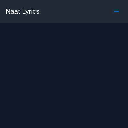
Skip
Naat Lyrics
to
content