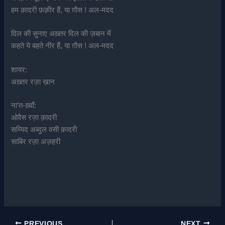
हम क़ादरी फ़क़ीर हैं, या ग़ौस ! अल-मदद
दिल की सुनाए अख़्तर दिल की ज़बान में
कहते ये बहते नीर हैं, या ग़ौस ! अल-मदद
शायर:
अख़्तर रज़ा ख़ान
ना’त-ख़्वाँ:
ओवैस रज़ा क़ादरी
सय्यिद अब्दुल वसी क़ादरी
साबिर रज़ा अज़हरी
PREVIOUS
NEXT