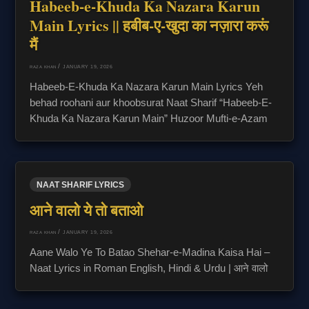
Habeeb-e-Khuda Ka Nazara Karun
Main Lyrics || हबीब-ए-खुदा का नज़ारा करूं
मैं
/
JANUARY 19, 2026
RAZA KHAN
Habeeb-E-Khuda Ka Nazara Karun Main Lyrics Yeh
behad roohani aur khoobsurat Naat Sharif “Habeeb-E-
Khuda Ka Nazara Karun Main” Huzoor Mufti-e-Azam
NAAT SHARIF LYRICS
आने वालो ये तो बताओ
/
JANUARY 19, 2026
RAZA KHAN
Aane Walo Ye To Batao Shehar-e-Madina Kaisa Hai –
Naat Lyrics in Roman English, Hindi & Urdu | आने वालो