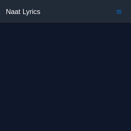
Skip
Naat Lyrics
to
content