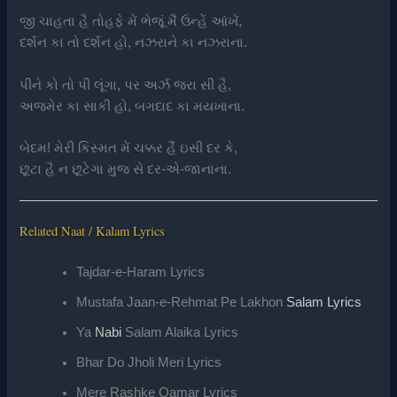
જી ચાહતા હૈ તોહફે મેં ભેજૂં મૈં ઉન્હેં આંખેં,
દર્શન કા તો દર્શન હો, નઝરાને કા નઝરાના.
પીને કો તો પી લૂંગા, પર અર્ઝ જરા સી હૈ,
અજમેર કા સાકી હો, બગદાદ કા મયખાના.
બેદમ! મેરી કિસ્મત મેં ચક્કર હૈં ઇસી દર કે,
છૂટા હૈ ન છૂટેગા મુજ સે દર-એ-જાનાના.
Related Naat / Kalam Lyrics
Tajdar-e-Haram Lyrics
Mustafa Jaan-e-Rehmat Pe Lakhon
Salam Lyrics
Ya
Nabi
Salam Alaika Lyrics
Bhar Do Jholi Meri Lyrics
Mere Rashke Qamar Lyrics