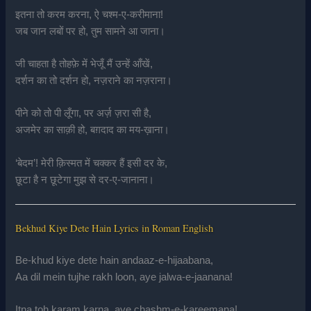
इतना तो करम करना, ऐ चश्म-ए-करीमाना!
जब जान लबों पर हो, तुम सामने आ जाना।
जी चाहता है तोहफ़े में भेजूँ मैं उन्हें आँखें,
दर्शन का तो दर्शन हो, नज़राने का नज़राना।
पीने को तो पी लूँगा, पर अर्ज़ ज़रा सी है,
अजमेर का साक़ी हो, बग़दाद का मय-ख़ाना।
‘बेदम’! मेरी क़िस्मत में चक्कर हैं इसी दर के,
छूटा है न छूटेगा मुझ से दर-ए-जानाना।
Bekhud Kiye Dete Hain Lyrics in Roman English
Be-khud kiye dete hain andaaz-e-hijaabana,
Aa dil mein tujhe rakh loon, aye jalwa-e-jaanana!
Itna toh karam karna, aye chashm-e-kareemana!