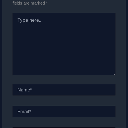
fields are marked
*
Type
here..
Name*
Email*