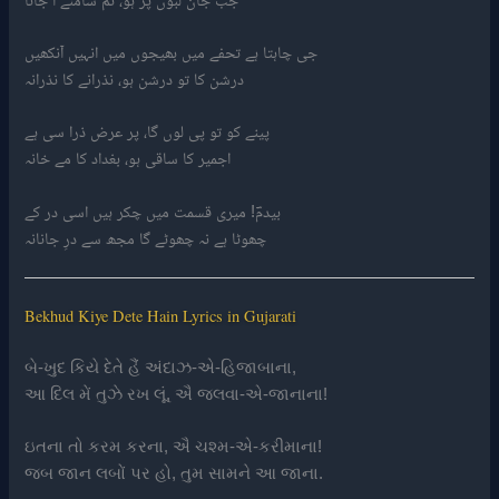
جی چاہتا ہے تحفے میں بھیجوں میں انہیں آنکھیں
درشن کا تو درشن ہو، نذرانے کا نذرانہ
پینے کو تو پی لوں گا، پر عرض ذرا سی ہے
اجمیر کا ساقی ہو، بغداد کا مے خانہ
بیدمؔ! میری قسمت میں چکر ہیں اسی در کے
چھوٹا ہے نہ چھوٹے گا مجھ سے درِ جانانہ
Bekhud Kiye Dete Hain Lyrics in Gujarati
બે-ખુદ કિયે દેતે હૈં અંદાઝ-એ-હિજાબાના,
આ દિલ મેં તુઝે રખ લૂં, ઐ જલવા-એ-જાનાના!
ઇતના તો કરમ કરના, ઐ ચશ્મ-એ-કરીમાના!
જબ જાન લબોં પર હો, તુમ સામને આ જાના.