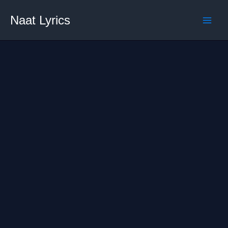
Skip
Naat Lyrics
to
content